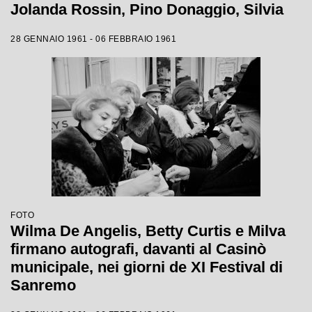
Jolanda Rossin, Pino Donaggio, Silvia
Guidi, Little Tony, Nadia Liani, Tony
28 GENNAIO 1961 - 06 FEBBRAIO 1961
Renis e Betty Curtis
FOTO
Wilma De Angelis, Betty Curtis e Milva
firmano autografi, davanti al Casinò
municipale, nei giorni de XI Festival di
Sanremo