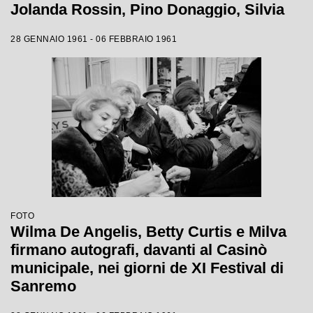
Jolanda Rossin, Pino Donaggio, Silvia
Guidi, Little Tony, Nadia Liani, Tony
28 GENNAIO 1961 - 06 FEBBRAIO 1961
Renis e Betty Curtis
FOTO
Wilma De Angelis, Betty Curtis e Milva
firmano autografi, davanti al Casinò
municipale, nei giorni de XI Festival di
Sanremo