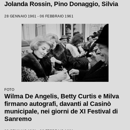
Jolanda Rossin, Pino Donaggio, Silvia
Guidi, Little Tony, Nadia Liani, Tony
28 GENNAIO 1961 - 06 FEBBRAIO 1961
Renis e Betty Curtis
FOTO
Wilma De Angelis, Betty Curtis e Milva
firmano autografi, davanti al Casinò
municipale, nei giorni de XI Festival di
Sanremo