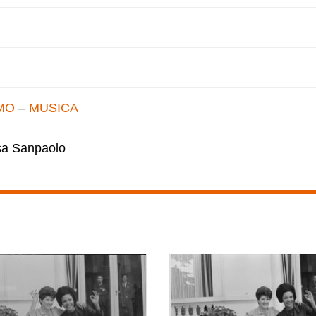
MO
–
MUSICA
esa Sanpaolo