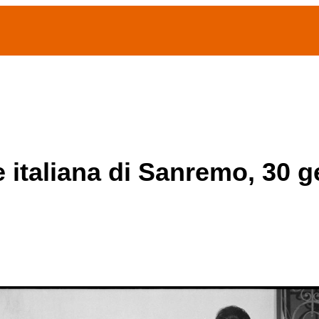
(current)
home
Chi siamo
Archivio Publifoto
Mostre
e italiana di Sanremo, 30 g