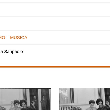
MO
–
MUSICA
esa Sanpaolo