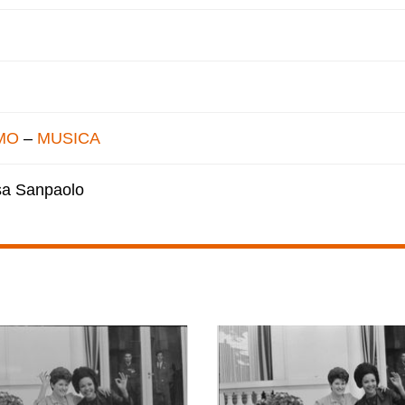
MO
–
MUSICA
esa Sanpaolo