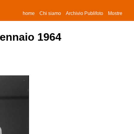
(current)
home
Chi siamo
Archivio Publifoto
Mostre
gennaio 1964