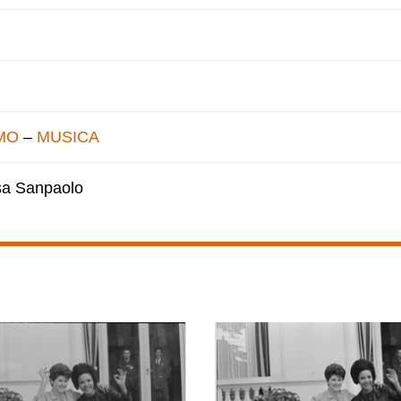
MO
–
MUSICA
esa Sanpaolo