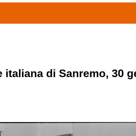
(current)
home
Chi siamo
Archivio Publifoto
Mostre
e italiana di Sanremo, 30 g