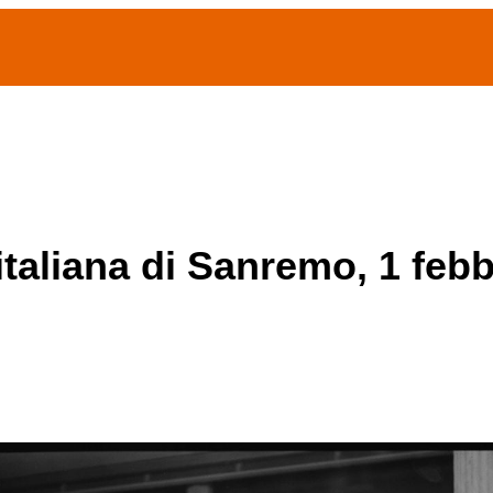
(current)
home
Chi siamo
Archivio Publifoto
Mostre
italiana di Sanremo, 1 febb