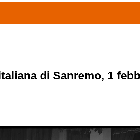
(current)
home
Chi siamo
Archivio Publifoto
Mostre
italiana di Sanremo, 1 febb