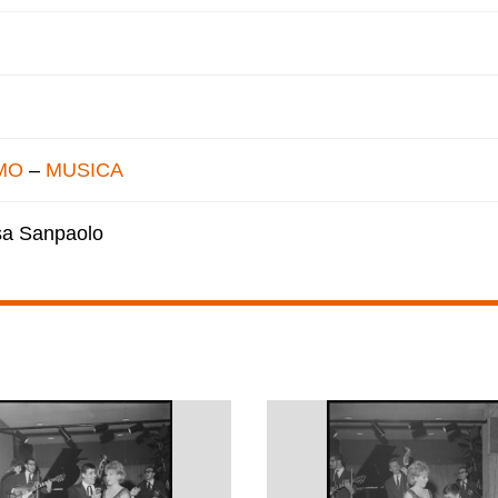
MO
–
MUSICA
esa Sanpaolo