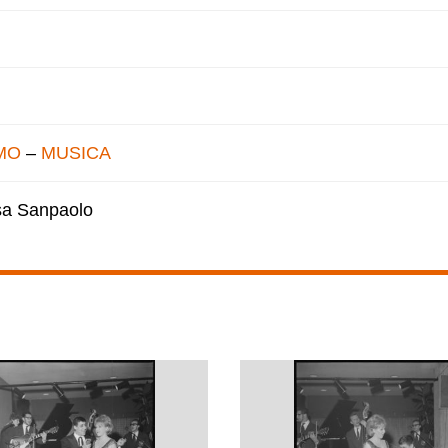
MO
–
MUSICA
esa Sanpaolo