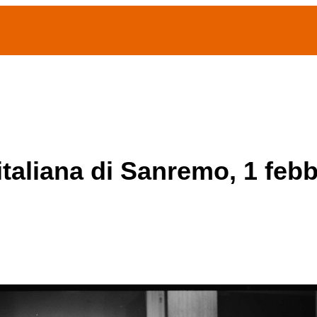
(current)
home
Chi siamo
Archivio Publifoto
Mostre
italiana di Sanremo, 1 febb