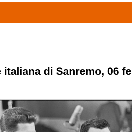
(current)
home
Chi siamo
Archivio Publifoto
Mostre
e italiana di Sanremo, 06 f