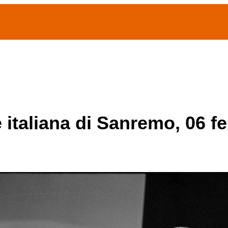
(current)
home
Chi siamo
Archivio Publifoto
Mostre
e italiana di Sanremo, 06 f