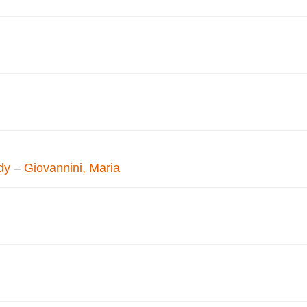
dy
–
Giovannini, Maria