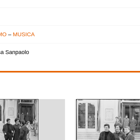
MO
–
MUSICA
esa Sanpaolo