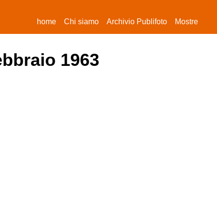
(current)
home
Chi siamo
Archivio Publifoto
Mostre
febbraio 1963