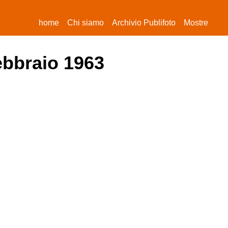
(current)
home
Chi siamo
Archivio Publifoto
Mostre
febbraio 1963