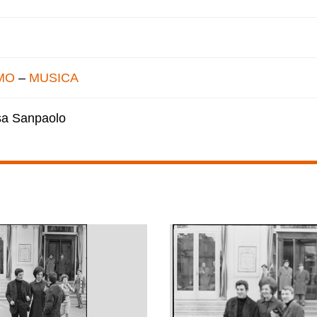
MO
–
MUSICA
esa Sanpaolo