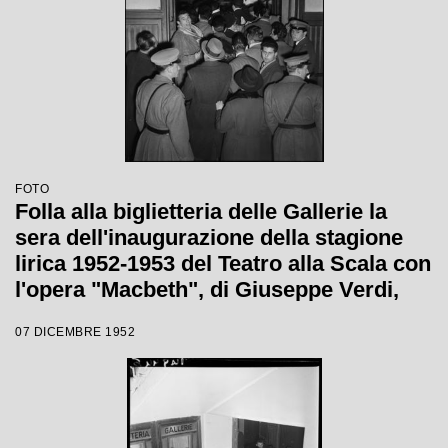
FOTO
Folla alla biglietteria delle Gallerie la
sera dell'inaugurazione della stagione
lirica 1952-1953 del Teatro alla Scala con
l'opera "Macbeth", di Giuseppe Verdi,
diretta da Victor de Sabata, con la regia
07 DICEMBRE 1952
di Carl Ebert