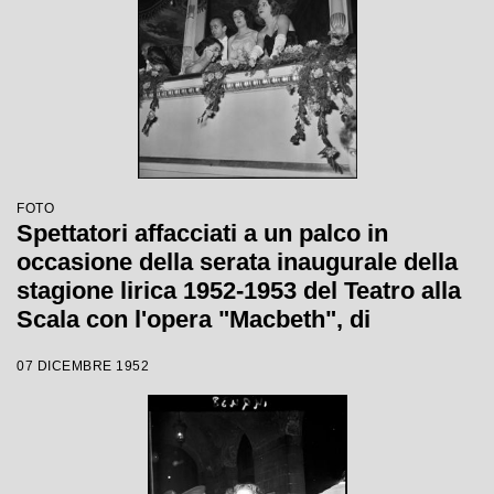
FOTO
Spettatori affacciati a un palco in
occasione della serata inaugurale della
stagione lirica 1952-1953 del Teatro alla
Scala con l'opera "Macbeth", di
Giuseppe Verdi, diretta da Victor de
07 DICEMBRE 1952
Sabata, con la regia di Carl Ebert