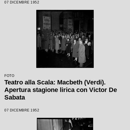
07 DICEMBRE 1952
Sabata, con la regia di Carl Ebert
FOTO
Teatro alla Scala: Macbeth (Verdi).
Apertura stagione lirica con Victor De
Sabata
07 DICEMBRE 1952