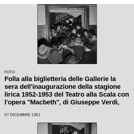
FOTO
Folla alla biglietteria delle Gallerie la
sera dell'inaugurazione della stagione
lirica 1952-1953 del Teatro alla Scala con
l'opera "Macbeth", di Giuseppe Verdi,
diretta da Victor de Sabata, con la regia
07 DICEMBRE 1952
di Carl Ebert