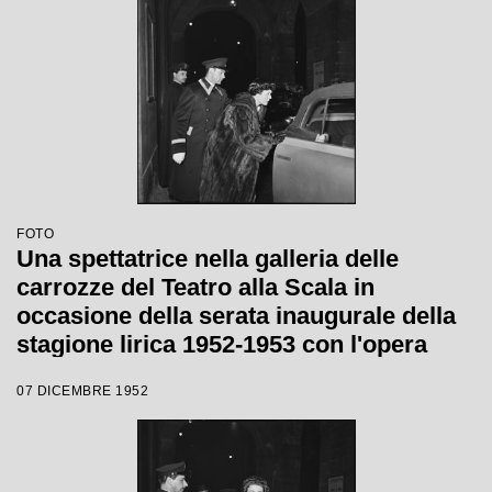
FOTO
Una spettatrice nella galleria delle
carrozze del Teatro alla Scala in
occasione della serata inaugurale della
stagione lirica 1952-1953 con l'opera
"Macbeth" di Giuseppe Verdi diretta da
07 DICEMBRE 1952
Victor de Sabata, con la regia di Carl
Ebert