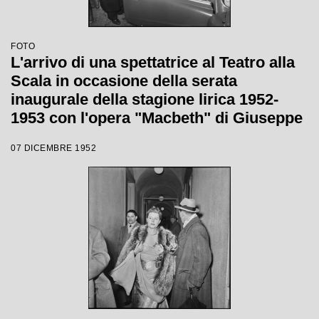
FOTO
L'arrivo di una spettatrice al Teatro alla
Scala in occasione della serata
inaugurale della stagione lirica 1952-
1953 con l'opera "Macbeth" di Giuseppe
Verdi diretta da Victor de Sabata, con la
07 DICEMBRE 1952
regia di Carl Ebert