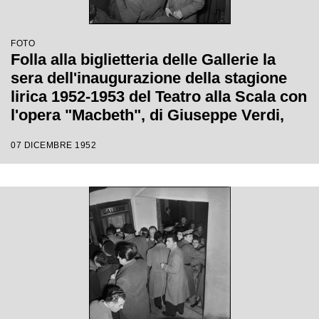
FOTO
Folla alla biglietteria delle Gallerie la
sera dell'inaugurazione della stagione
lirica 1952-1953 del Teatro alla Scala con
l'opera "Macbeth", di Giuseppe Verdi,
diretta da Victor de Sabata, con la regia
07 DICEMBRE 1952
di Carl Ebert