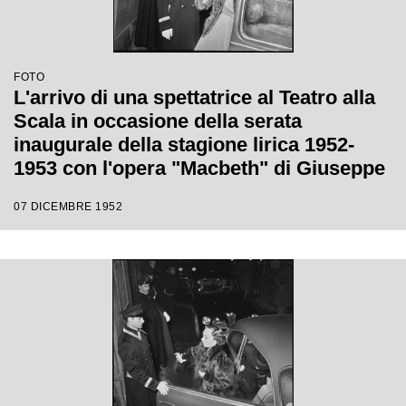
FOTO
L'arrivo di una spettatrice al Teatro alla
Scala in occasione della serata
inaugurale della stagione lirica 1952-
1953 con l'opera "Macbeth" di Giuseppe
Verdi diretta da Victor de Sabata, con la
07 DICEMBRE 1952
regia di Carl Ebert