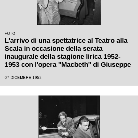
FOTO
L'arrivo di una spettatrice al Teatro alla
Scala in occasione della serata
inaugurale della stagione lirica 1952-
1953 con l'opera "Macbeth" di Giuseppe
Verdi diretta da Victor de Sabata, con la
07 DICEMBRE 1952
regia di Carl Ebert