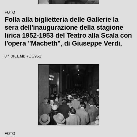
FOTO
Folla alla biglietteria delle Gallerie la
sera dell'inaugurazione della stagione
lirica 1952-1953 del Teatro alla Scala con
l'opera "Macbeth", di Giuseppe Verdi,
diretta da Victor de Sabata, con la regia
07 DICEMBRE 1952
di Carl Ebert
FOTO