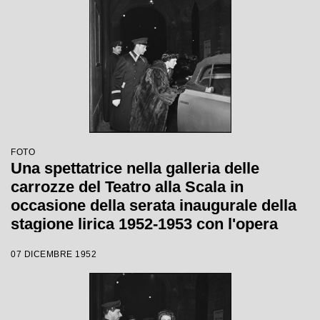
FOTO
Una spettatrice nella galleria delle
carrozze del Teatro alla Scala in
occasione della serata inaugurale della
stagione lirica 1952-1953 con l'opera
"Macbeth" di Giuseppe Verdi diretta da
07 DICEMBRE 1952
Victor de Sabata, con la regia di Carl
Ebert