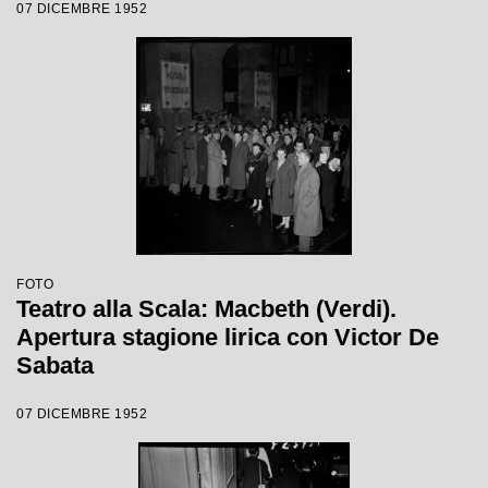
07 DICEMBRE 1952
Sabata, con la regia di Carl Ebert
FOTO
Teatro alla Scala: Macbeth (Verdi).
Apertura stagione lirica con Victor De
Sabata
07 DICEMBRE 1952