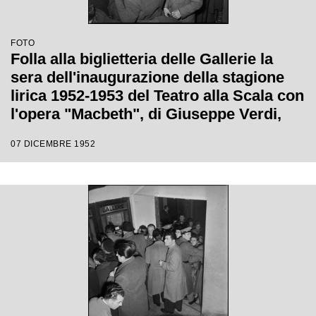
FOTO
Folla alla biglietteria delle Gallerie la
sera dell'inaugurazione della stagione
lirica 1952-1953 del Teatro alla Scala con
l'opera "Macbeth", di Giuseppe Verdi,
diretta da Victor de Sabata, con la regia
07 DICEMBRE 1952
di Carl Ebert