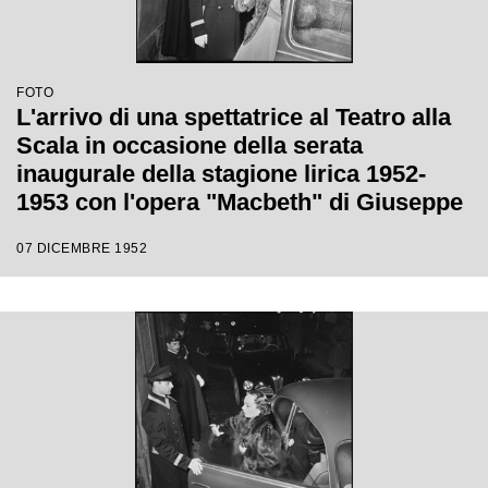
FOTO
L'arrivo di una spettatrice al Teatro alla
Scala in occasione della serata
inaugurale della stagione lirica 1952-
1953 con l'opera "Macbeth" di Giuseppe
Verdi diretta da Victor de Sabata, con la
07 DICEMBRE 1952
regia di Carl Ebert