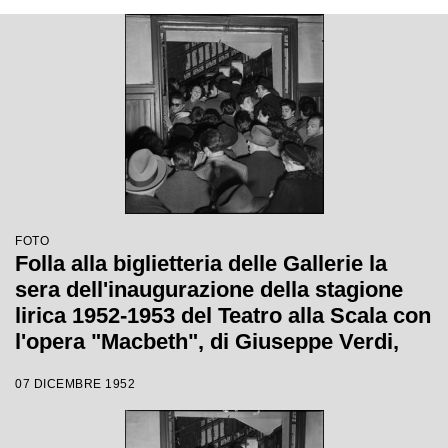
FOTO
Folla alla biglietteria delle Gallerie la
sera dell'inaugurazione della stagione
lirica 1952-1953 del Teatro alla Scala con
l'opera "Macbeth", di Giuseppe Verdi,
diretta da Victor de Sabata, con la regia
07 DICEMBRE 1952
di Carl Ebert