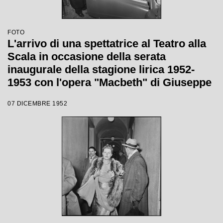
FOTO
L'arrivo di una spettatrice al Teatro alla
Scala in occasione della serata
inaugurale della stagione lirica 1952-
1953 con l'opera "Macbeth" di Giuseppe
Verdi diretta da Victor de Sabata, con la
07 DICEMBRE 1952
regia di Carl Ebert