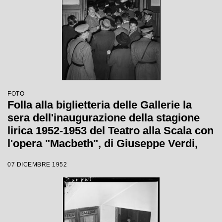
FOTO
Folla alla biglietteria delle Gallerie la
sera dell'inaugurazione della stagione
lirica 1952-1953 del Teatro alla Scala con
l'opera "Macbeth", di Giuseppe Verdi,
diretta da Victor de Sabata, con la regia
07 DICEMBRE 1952
di Carl Ebert