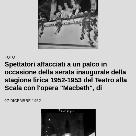
FOTO
Spettatori affacciati a un palco in
occasione della serata inaugurale della
stagione lirica 1952-1953 del Teatro alla
Scala con l'opera "Macbeth", di
Giuseppe Verdi, diretta da Victor de
07 DICEMBRE 1952
Sabata, con la regia di Carl Ebert