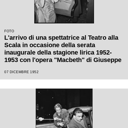
FOTO
L'arrivo di una spettatrice al Teatro alla
Scala in occasione della serata
inaugurale della stagione lirica 1952-
1953 con l'opera "Macbeth" di Giuseppe
Verdi diretta da Victor de Sabata, con la
07 DICEMBRE 1952
regia di Carl Ebert