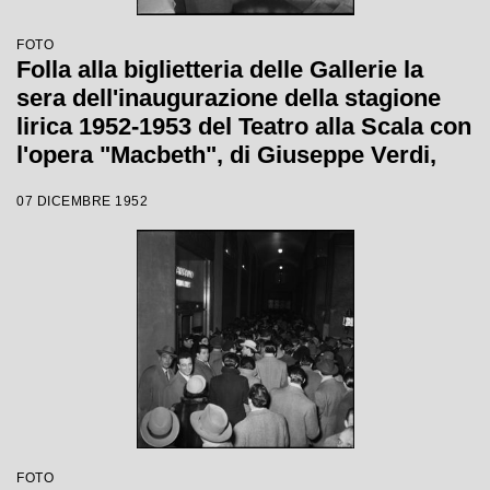
FOTO
Folla alla biglietteria delle Gallerie la
sera dell'inaugurazione della stagione
lirica 1952-1953 del Teatro alla Scala con
l'opera "Macbeth", di Giuseppe Verdi,
diretta da Victor de Sabata, con la regia
07 DICEMBRE 1952
di Carl Ebert
FOTO