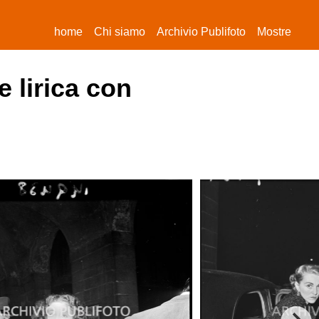
(current)
home
Chi siamo
Archivio Publifoto
Mostre
e lirica con