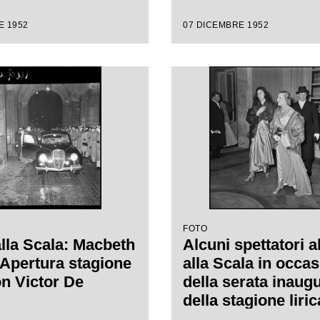
ro alla Scala con
E 1952
07 DICEMBRE 1952
 "Macbeth", di
e Verdi, diretta da
de Sabata, con la
 Carl Ebert
FOTO
alla Scala: Macbeth
Alcuni spettatori a
. Apertura stagione
alla Scala in occa
on Victor De
della serata inaug
della stagione liri
1953 con l'opera