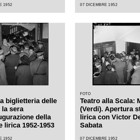
E 1952
07 DICEMBRE 1952
"Macbeth" di Gius
Verdi diretta da Vi
Sabata, con la regi
Carl Ebert
FOTO
la biglietteria delle
Teatro alla Scala:
 la sera
(Verdi). Apertura 
augurazione della
lirica con Victor D
e lirica 1952-1953
Sabata
ro alla Scala con
E 1952
07 DICEMBRE 1952