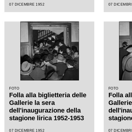
07 DICEMBRE 1952
07 DICEMBR
Victor de Sabata, con la
regia di Carl Ebert
FOTO
FOTO
Folla alla biglietteria delle
Folla al
Gallerie la sera
Gallerie
dell'inaugurazione della
dell'in
stagione lirica 1952-1953
stagion
del Teatro alla Scala con
del Teat
07 DICEMBRE 1952
07 DICEMBR