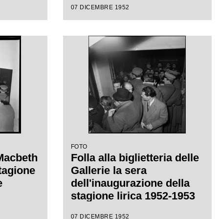
07 DICEMBRE 1952
eppe
ctor de
a di
FOTO
 Macbeth
Folla alla biglietteria delle
stagione
Gallerie la sera
e
dell'inaugurazione della
stagione lirica 1952-1953
del Teatro alla Scala con
07 DICEMBRE 1952