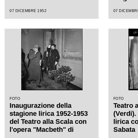
del Teat
07 DICEMBRE 1952
07 DICEMBR
l'opera
Giusepp
Victor 
regia di
FOTO
FOTO
Inaugurazione della
Teatro 
stagione lirica 1952-1953
(Verdi)
del Teatro alla Scala con
lirica c
l'opera "Macbeth" di
Sabata
Giuseppe Verdi diretta da