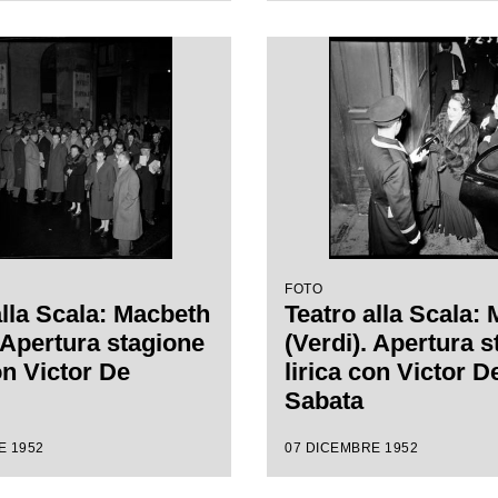
retta da Victor de
Verdi diretta da Vi
con la regia di
Sabata, con la regi
ert
Carl Ebert
FOTO
alla Scala: Macbeth
Teatro alla Scala:
. Apertura stagione
(Verdi). Apertura 
on Victor De
lirica con Victor D
Sabata
E 1952
07 DICEMBRE 1952