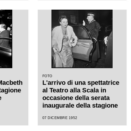
ctor de
Verdi diretta da Victor de
a di
Sabata, con la regia di
Carl Ebert
FOTO
 Macbeth
L'arrivo di una spettatrice
stagione
al Teatro alla Scala in
e
occasione della serata
inaugurale della stagione
lirica 1952-1953 con
07 DICEMBRE 1952
l'opera "Macbeth" di
Giuseppe Verdi diretta da