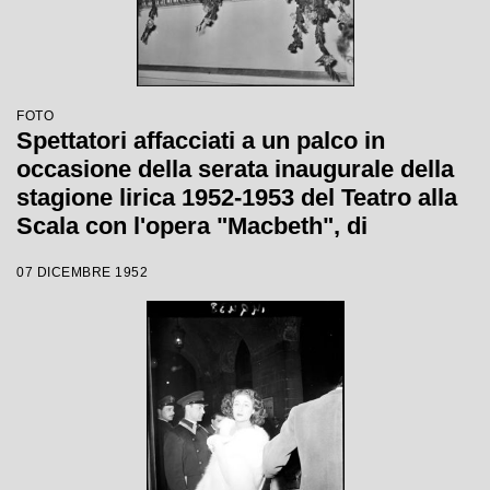
FOTO
Spettatori affacciati a un palco in
occasione della serata inaugurale della
stagione lirica 1952-1953 del Teatro alla
Scala con l'opera "Macbeth", di
Giuseppe Verdi, diretta da Victor de
07 DICEMBRE 1952
Sabata, con la regia di Carl Ebert