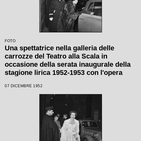
FOTO
Una spettatrice nella galleria delle
carrozze del Teatro alla Scala in
occasione della serata inaugurale della
stagione lirica 1952-1953 con l'opera
"Macbeth" di Giuseppe Verdi diretta da
07 DICEMBRE 1952
Victor de Sabata, con la regia di Carl
Ebert