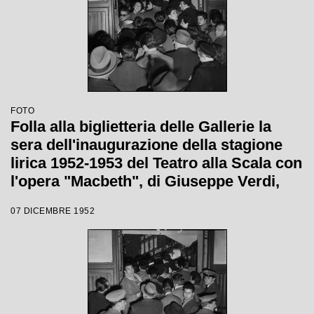
FOTO
Folla alla biglietteria delle Gallerie la
sera dell'inaugurazione della stagione
lirica 1952-1953 del Teatro alla Scala con
l'opera "Macbeth", di Giuseppe Verdi,
diretta da Victor de Sabata, con la regia
07 DICEMBRE 1952
di Carl Ebert