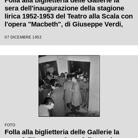
Folla alla biglietteria delle Gallerie la
sera dell'inaugurazione della stagione
lirica 1952-1953 del Teatro alla Scala con
l'opera "Macbeth", di Giuseppe Verdi,
diretta da Victor de Sabata, con la regia
07 DICEMBRE 1952
di Carl Ebert
FOTO
Folla alla biglietteria delle Gallerie la