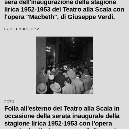
sera dell'inaugurazione della stagione
lirica 1952-1953 del Teatro alla Scala con
l'opera "Macbeth", di Giuseppe Verdi,
diretta da Victor de Sabata, con la regia
07 DICEMBRE 1952
di Carl Ebert
FOTO
Folla all'esterno del Teatro alla Scala in
occasione della serata inaugurale della
stagione lirica 1952-1953 con l'opera