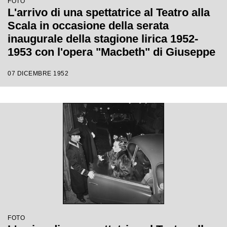
FOTO
L'arrivo di una spettatrice al Teatro alla
Scala in occasione della serata
inaugurale della stagione lirica 1952-
1953 con l'opera "Macbeth" di Giuseppe
Verdi diretta da Victor de Sabata, con la
07 DICEMBRE 1952
regia di Carl Ebert
FOTO