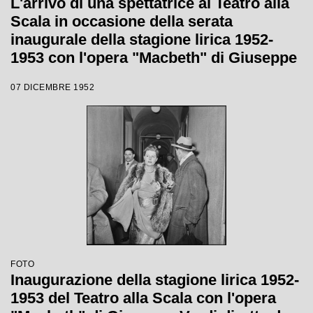
L'arrivo di una spettatrice al Teatro alla
Scala in occasione della serata
inaugurale della stagione lirica 1952-
1953 con l'opera "Macbeth" di Giuseppe
Verdi diretta da Victor de Sabata, con la
07 DICEMBRE 1952
regia di Carl Ebert
FOTO
Inaugurazione della stagione lirica 1952-
1953 del Teatro alla Scala con l'opera