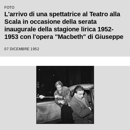
FOTO
L'arrivo di una spettatrice al Teatro alla
Scala in occasione della serata
inaugurale della stagione lirica 1952-
1953 con l'opera "Macbeth" di Giuseppe
Verdi diretta da Victor de Sabata, con la
07 DICEMBRE 1952
regia di Carl Ebert