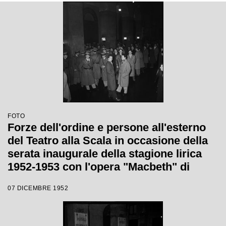
FOTO
Forze dell'ordine e persone all'esterno
del Teatro alla Scala in occasione della
serata inaugurale della stagione lirica
1952-1953 con l'opera "Macbeth" di
Giuseppe Verdi diretta da Victor de
07 DICEMBRE 1952
Sabata, con la regia di Carl Ebert