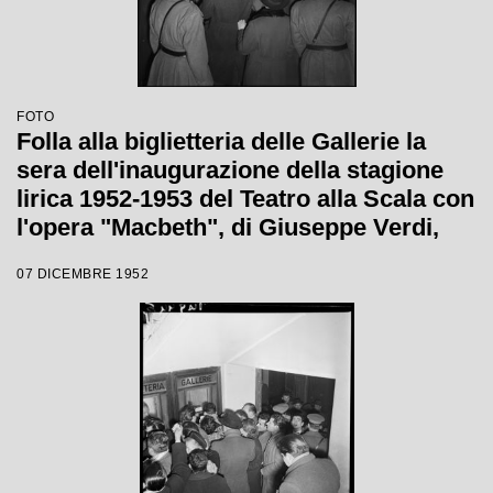
FOTO
Folla alla biglietteria delle Gallerie la
sera dell'inaugurazione della stagione
lirica 1952-1953 del Teatro alla Scala con
l'opera "Macbeth", di Giuseppe Verdi,
diretta da Victor de Sabata, con la regia
07 DICEMBRE 1952
di Carl Ebert