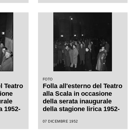
Giuseppe Verdi, diretta da
Victor de Sabata, con la
regia di Carl Ebert
FOTO
el Teatro
Folla all'esterno del Teatro
sione
alla Scala in occasione
urale
della serata inaugurale
ca 1952-
della stagione lirica 1952-
1953 con l'opera
07 DICEMBRE 1952
eppe
"Macbeth" di Giuseppe
ctor de
Verdi diretta da Victor de