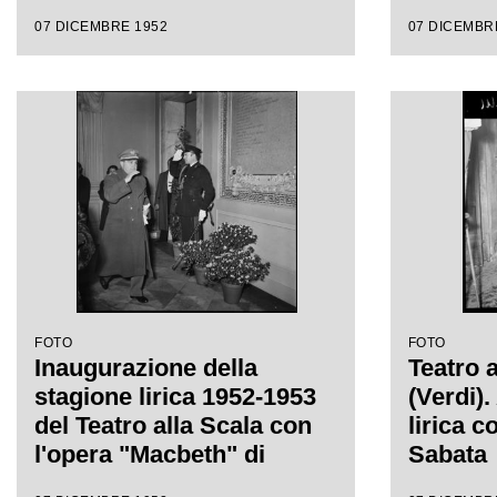
del Teat
07 DICEMBRE 1952
07 DICEMBR
l'opera
Giusepp
Victor 
regia di
FOTO
FOTO
Inaugurazione della
Teatro 
stagione lirica 1952-1953
(Verdi)
del Teatro alla Scala con
lirica c
l'opera "Macbeth" di
Sabata
Giuseppe Verdi diretta da