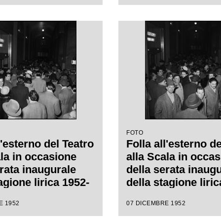
e Verdi, diretta da
de Sabata, con la
 Carl Ebert
FOTO
l'esterno del Teatro
Folla all'esterno d
ala in occasione
alla Scala in occa
erata inaugurale
della serata inaug
agione lirica 1952-
della stagione liri
n l'opera
1953 con l'opera
E 1952
07 DICEMBRE 1952
h" di Giuseppe
"Macbeth" di Gius
retta da Victor de
Verdi diretta da Vi