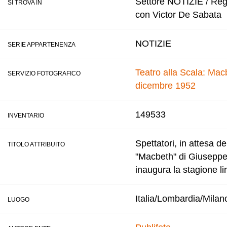
Settore NOTIZIE / Regis
SI TROVA IN
con Victor De Sabata
NOTIZIE
SERIE APPARTENENZA
Teatro alla Scala: Macb
SERVIZIO FOTOGRAFICO
dicembre 1952
149533
INVENTARIO
Spettatori, in attesa de
TITOLO ATTRIBUITO
"Macbeth" di Giuseppe 
inaugura la stagione li
Italia/Lombardia/Milan
LUOGO