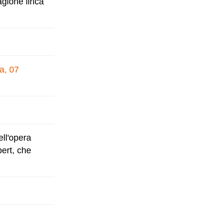
gione lirica
a, 07
ell'opera
bert, che