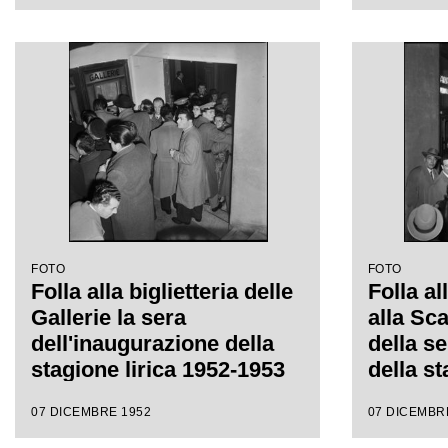
Giuseppe Verdi, diretta da
Giusepp
Victor de Sabata, con la
Victor 
regia di Carl Ebert
regia di
FOTO
FOTO
Folla alla biglietteria delle
Folla al
Gallerie la sera
alla Sc
dell'inaugurazione della
della s
stagione lirica 1952-1953
della st
del Teatro alla Scala con
1953 co
07 DICEMBRE 1952
07 DICEMBR
l'opera "Macbeth", di
"Macbet
Giuseppe Verdi, diretta da
Verdi di