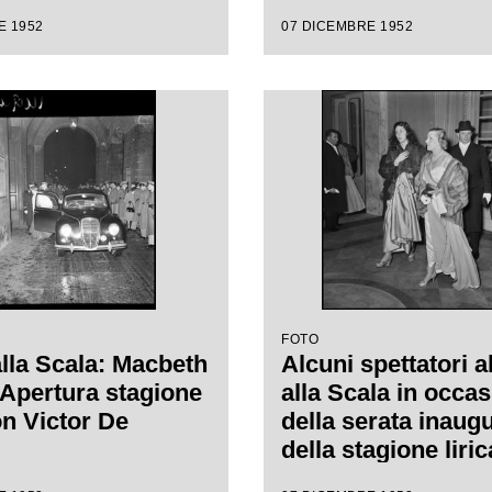
ro alla Scala con
E 1952
07 DICEMBRE 1952
 "Macbeth", di
e Verdi, diretta da
de Sabata, con la
 Carl Ebert
FOTO
alla Scala: Macbeth
Alcuni spettatori a
. Apertura stagione
alla Scala in occa
on Victor De
della serata inaug
della stagione liri
1953 con l'opera