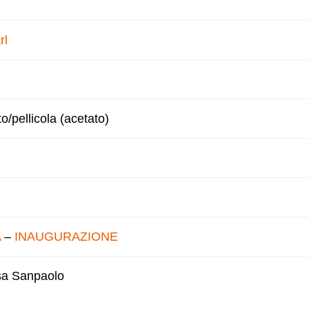
rl
to/pellicola (acetato)
A
–
INAUGURAZIONE
esa Sanpaolo