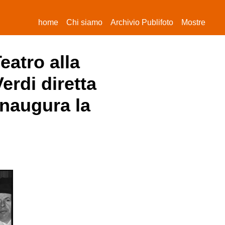
(current)
home
Chi siamo
Archivio Publifoto
Mostre
Teatro alla
erdi diretta
inaugura la