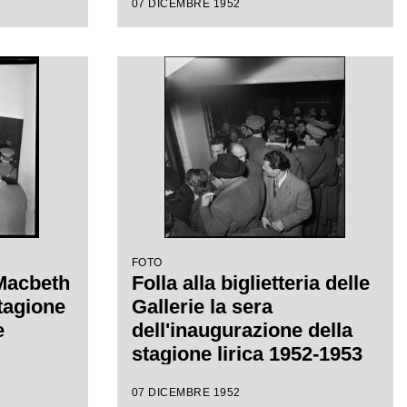
07 DICEMBRE 1952
eppe
ctor de
a di
FOTO
 Macbeth
Folla alla biglietteria delle
stagione
Gallerie la sera
e
dell'inaugurazione della
stagione lirica 1952-1953
del Teatro alla Scala con
07 DICEMBRE 1952
l'opera "Macbeth", di