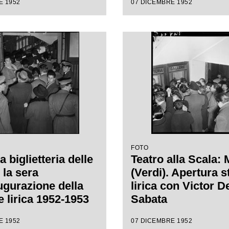
E 1952
07 DICEMBRE 1952
"Macbeth" di Gius
Verdi diretta da Vi
Sabata, con la regi
Carl Ebert
FOTO
la biglietteria delle
Teatro alla Scala:
 la sera
(Verdi). Apertura 
augurazione della
lirica con Victor D
e lirica 1952-1953
Sabata
ro alla Scala con
E 1952
07 DICEMBRE 1952
 "Macbeth", di