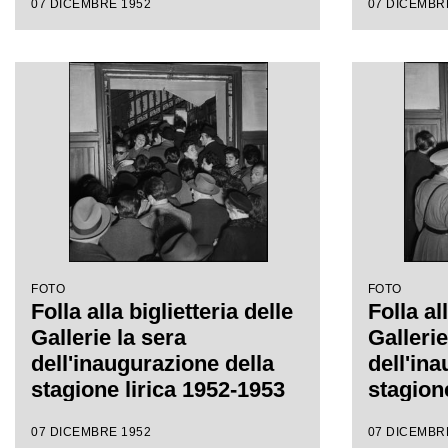
07 DICEMBRE 1952
07 DICEMBR
Victor de Sabata, con la
regia di Carl Ebert
FOTO
FOTO
Folla alla biglietteria delle
Folla al
Gallerie la sera
Gallerie
dell'inaugurazione della
dell'in
stagione lirica 1952-1953
stagion
del Teatro alla Scala con
del Teat
07 DICEMBRE 1952
07 DICEMBR
l'opera "Macbeth", di
l'opera