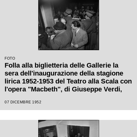
FOTO
Folla alla biglietteria delle Gallerie la
sera dell'inaugurazione della stagione
lirica 1952-1953 del Teatro alla Scala con
l'opera "Macbeth", di Giuseppe Verdi,
diretta da Victor de Sabata, con la regia
07 DICEMBRE 1952
di Carl Ebert