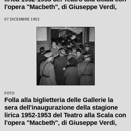
l'opera "Macbeth", di Giuseppe Verdi,
diretta da Victor de Sabata, con la regia
07 DICEMBRE 1952
di Carl Ebert
FOTO
Folla alla biglietteria delle Gallerie la
sera dell'inaugurazione della stagione
lirica 1952-1953 del Teatro alla Scala con
l'opera "Macbeth", di Giuseppe Verdi,
diretta da Victor de Sabata, con la regia