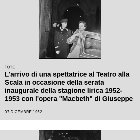
FOTO
L'arrivo di una spettatrice al Teatro alla
Scala in occasione della serata
inaugurale della stagione lirica 1952-
1953 con l'opera "Macbeth" di Giuseppe
Verdi diretta da Victor de Sabata, con la
07 DICEMBRE 1952
regia di Carl Ebert