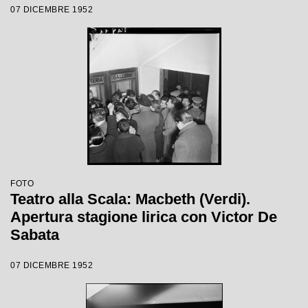
07 DICEMBRE 1952
di Carl Ebert
FOTO
Teatro alla Scala: Macbeth (Verdi).
Apertura stagione lirica con Victor De
Sabata
07 DICEMBRE 1952