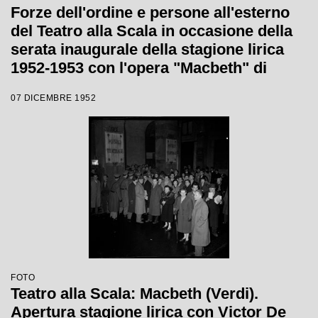
Forze dell'ordine e persone all'esterno
del Teatro alla Scala in occasione della
serata inaugurale della stagione lirica
1952-1953 con l'opera "Macbeth" di
Giuseppe Verdi diretta da Victor de
07 DICEMBRE 1952
Sabata, con la regia di Carl Ebert
FOTO
Teatro alla Scala: Macbeth (Verdi).
Apertura stagione lirica con Victor De