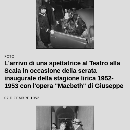
FOTO
L'arrivo di una spettatrice al Teatro alla
Scala in occasione della serata
inaugurale della stagione lirica 1952-
1953 con l'opera "Macbeth" di Giuseppe
Verdi diretta da Victor de Sabata, con la
07 DICEMBRE 1952
regia di Carl Ebert