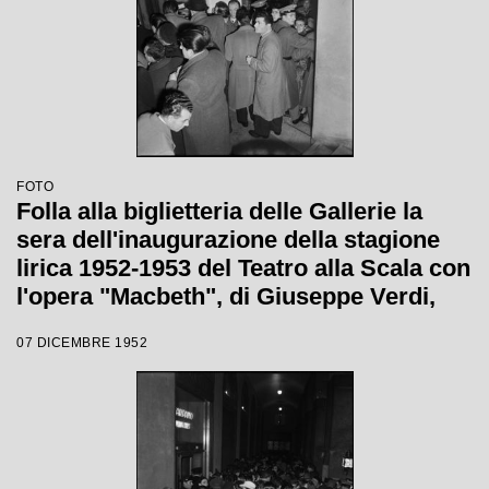
FOTO
Folla alla biglietteria delle Gallerie la
sera dell'inaugurazione della stagione
lirica 1952-1953 del Teatro alla Scala con
l'opera "Macbeth", di Giuseppe Verdi,
diretta da Victor de Sabata, con la regia
07 DICEMBRE 1952
di Carl Ebert