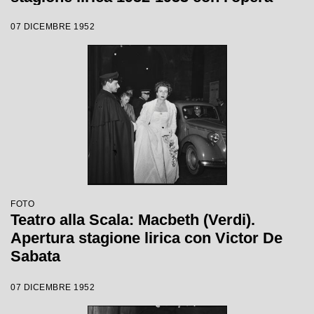
"Macbeth" di Giuseppe Verdi diretta da
07 DICEMBRE 1952
Victor de Sabata, con la regia di Carl
Ebert
FOTO
Teatro alla Scala: Macbeth (Verdi).
Apertura stagione lirica con Victor De
Sabata
07 DICEMBRE 1952