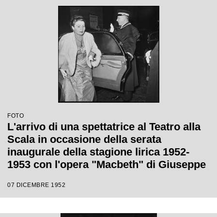
FOTO
L'arrivo di una spettatrice al Teatro alla
Scala in occasione della serata
inaugurale della stagione lirica 1952-
1953 con l'opera "Macbeth" di Giuseppe
Verdi diretta da Victor de Sabata, con la
07 DICEMBRE 1952
regia di Carl Ebert