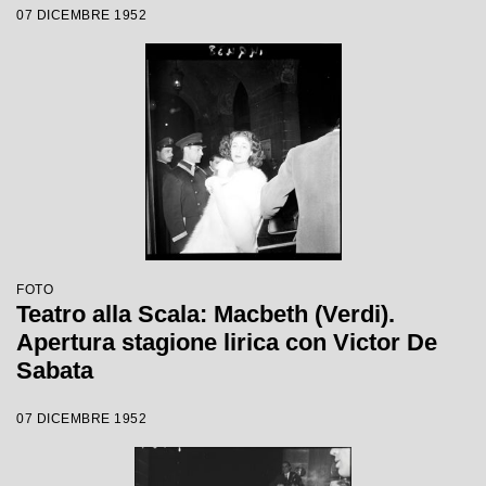
07 DICEMBRE 1952
Sabata, con la regia di Carl Ebert
FOTO
Teatro alla Scala: Macbeth (Verdi).
Apertura stagione lirica con Victor De
Sabata
07 DICEMBRE 1952