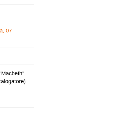
a, 07
 "Macbeth"
talogatore)