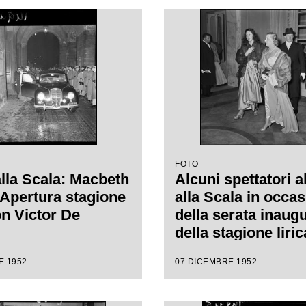
de Sabata, con la
 Carl Ebert
FOTO
alla Scala: Macbeth
Alcuni spettatori a
. Apertura stagione
alla Scala in occa
on Victor De
della serata inaug
della stagione liri
1953 con l'opera
E 1952
07 DICEMBRE 1952
"Macbeth" di Gius
Verdi diretta da Vi
Sabata, con la regi