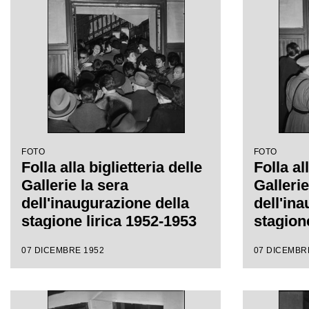
FOTO
FOTO
Folla alla biglietteria delle
Folla al
Gallerie la sera
Gallerie
dell'inaugurazione della
dell'in
stagione lirica 1952-1953
stagion
del Teatro alla Scala con
del Teat
07 DICEMBRE 1952
07 DICEMBR
l'opera "Macbeth", di
l'opera
Giuseppe Verdi, diretta da
Giusepp
Victor de Sabata, con la
Victor 