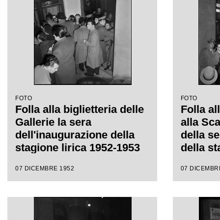
regia di Carl Ebert
regia di
FOTO
FOTO
Folla alla biglietteria delle
Folla al
Gallerie la sera
alla Sc
dell'inaugurazione della
della s
stagione lirica 1952-1953
della st
del Teatro alla Scala con
1953 co
07 DICEMBRE 1952
07 DICEMBR
l'opera "Macbeth", di
"Macbet
Giuseppe Verdi, diretta da
Verdi di
Victor de Sabata, con la
Sabata, 
regia di Carl Ebert
Carl Eb