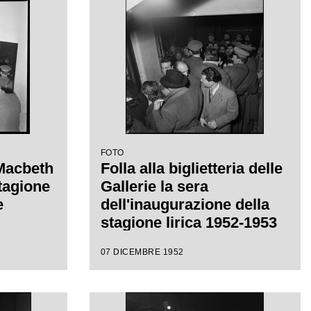
FOTO
 Macbeth
Folla alla biglietteria delle
stagione
Gallerie la sera
e
dell'inaugurazione della
stagione lirica 1952-1953
del Teatro alla Scala con
07 DICEMBRE 1952
l'opera "Macbeth", di
Giuseppe Verdi, diretta da
Victor de Sabata, con la