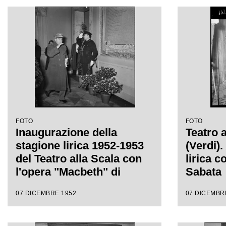
Victor 
regia di
FOTO
FOTO
Inaugurazione della
Teatro 
stagione lirica 1952-1953
(Verdi)
del Teatro alla Scala con
lirica c
l'opera "Macbeth" di
Sabata
Giuseppe Verdi diretta da
07 DICEMBRE 1952
07 DICEMBR
Victor de Sabata, con la
regia di Carl Ebert