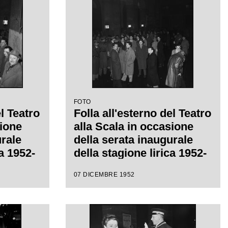
regia di Carl Ebert
FOTO
el Teatro
Folla all'esterno del Teatro
sione
alla Scala in occasione
urale
della serata inaugurale
ca 1952-
della stagione lirica 1952-
1953 con l'opera
07 DICEMBRE 1952
eppe
"Macbeth" di Giuseppe
ctor de
Verdi diretta da Victor de
a di
Sabata, con la regia di
Carl Ebert