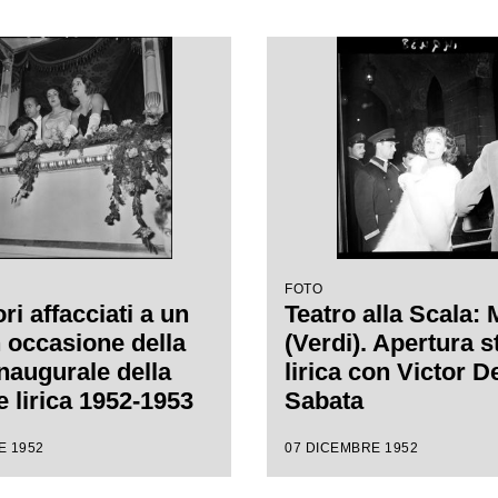
FOTO
ri affacciati a un
Teatro alla Scala:
n occasione della
(Verdi). Apertura 
inaugurale della
lirica con Victor D
e lirica 1952-1953
Sabata
ro alla Scala con
E 1952
07 DICEMBRE 1952
 "Macbeth", di
e Verdi, diretta da