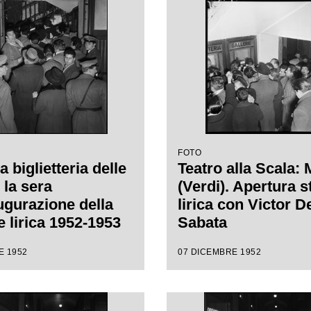
Carl Ebert
FOTO
la biglietteria delle
Teatro alla Scala:
 la sera
(Verdi). Apertura 
augurazione della
lirica con Victor D
e lirica 1952-1953
Sabata
ro alla Scala con
E 1952
07 DICEMBRE 1952
 "Macbeth", di
e Verdi, diretta da
de Sabata, con la