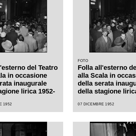
 Carl Ebert
FOTO
l'esterno del Teatro
Folla all'esterno d
ala in occasione
alla Scala in occa
erata inaugurale
della serata inaug
agione lirica 1952-
della stagione liri
n l'opera
1953 con l'opera
E 1952
07 DICEMBRE 1952
h" di Giuseppe
"Macbeth" di Gius
retta da Victor de
Verdi diretta da Vi
con la regia di
Sabata, con la regi
ert
Carl Ebert