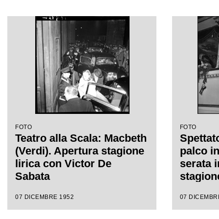
FOTO
FOTO
Teatro alla Scala: Macbeth
Spettato
(Verdi). Apertura stagione
palco i
lirica con Victor De
serata 
Sabata
stagion
del Teat
07 DICEMBRE 1952
07 DICEMBR
l'opera
Giusepp