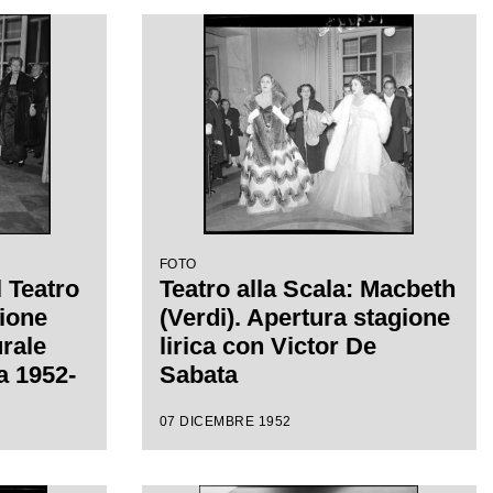
FOTO
l Teatro
Teatro alla Scala: Macbeth
sione
(Verdi). Apertura stagione
urale
lirica con Victor De
ca 1952-
Sabata
07 DICEMBRE 1952
eppe
ctor de
a di