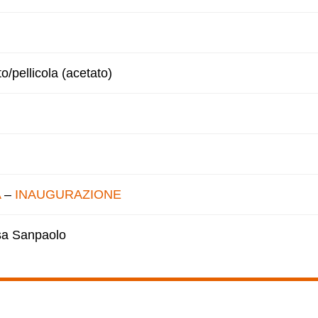
to/pellicola (acetato)
A
–
INAUGURAZIONE
esa Sanpaolo