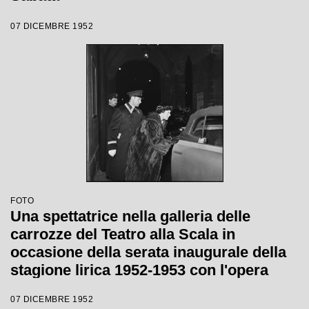
07 DICEMBRE 1952
FOTO
Una spettatrice nella galleria delle
carrozze del Teatro alla Scala in
occasione della serata inaugurale della
stagione lirica 1952-1953 con l'opera
"Macbeth" di Giuseppe Verdi diretta da
07 DICEMBRE 1952
Victor de Sabata, con la regia di Carl