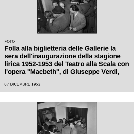
FOTO
Folla alla biglietteria delle Gallerie la
sera dell'inaugurazione della stagione
lirica 1952-1953 del Teatro alla Scala con
l'opera "Macbeth", di Giuseppe Verdi,
diretta da Victor de Sabata, con la regia
07 DICEMBRE 1952
di Carl Ebert