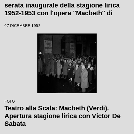
serata inaugurale della stagione lirica
1952-1953 con l'opera "Macbeth" di
Giuseppe Verdi diretta da Victor de
07 DICEMBRE 1952
Sabata, con la regia di Carl Ebert
FOTO
Teatro alla Scala: Macbeth (Verdi).
Apertura stagione lirica con Victor De
Sabata