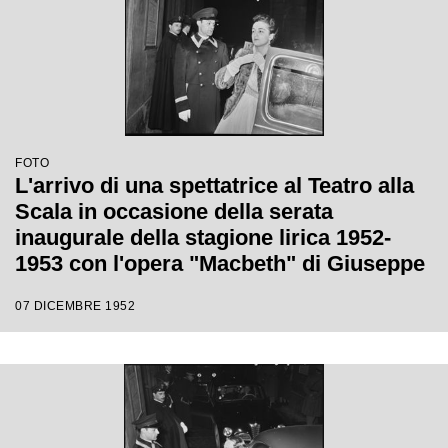
FOTO
L'arrivo di una spettatrice al Teatro alla
Scala in occasione della serata
inaugurale della stagione lirica 1952-
1953 con l'opera "Macbeth" di Giuseppe
Verdi diretta da Victor de Sabata, con la
07 DICEMBRE 1952
regia di Carl Ebert