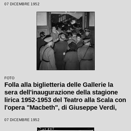
07 DICEMBRE 1952
di Carl Ebert
FOTO
Folla alla biglietteria delle Gallerie la
sera dell'inaugurazione della stagione
lirica 1952-1953 del Teatro alla Scala con
l'opera "Macbeth", di Giuseppe Verdi,
diretta da Victor de Sabata, con la regia
07 DICEMBRE 1952
di Carl Ebert