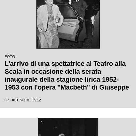
FOTO
L'arrivo di una spettatrice al Teatro alla
Scala in occasione della serata
inaugurale della stagione lirica 1952-
1953 con l'opera "Macbeth" di Giuseppe
Verdi diretta da Victor de Sabata, con la
07 DICEMBRE 1952
regia di Carl Ebert