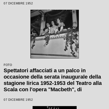
07 DICEMBRE 1952
FOTO
Spettatori affacciati a un palco in
occasione della serata inaugurale della
stagione lirica 1952-1953 del Teatro alla
Scala con l'opera "Macbeth", di
Giuseppe Verdi, diretta da Victor de
07 DICEMBRE 1952
Sabata, con la regia di Carl Ebert