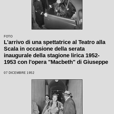
FOTO
L'arrivo di una spettatrice al Teatro alla
Scala in occasione della serata
inaugurale della stagione lirica 1952-
1953 con l'opera "Macbeth" di Giuseppe
Verdi diretta da Victor de Sabata, con la
07 DICEMBRE 1952
regia di Carl Ebert