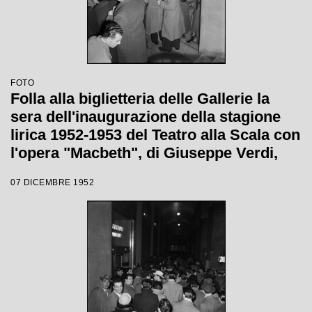
FOTO
Folla alla biglietteria delle Gallerie la
sera dell'inaugurazione della stagione
lirica 1952-1953 del Teatro alla Scala con
l'opera "Macbeth", di Giuseppe Verdi,
diretta da Victor de Sabata, con la regia
07 DICEMBRE 1952
di Carl Ebert