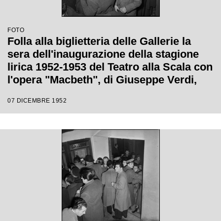
FOTO
Folla alla biglietteria delle Gallerie la
sera dell'inaugurazione della stagione
lirica 1952-1953 del Teatro alla Scala con
l'opera "Macbeth", di Giuseppe Verdi,
diretta da Victor de Sabata, con la regia
07 DICEMBRE 1952
di Carl Ebert