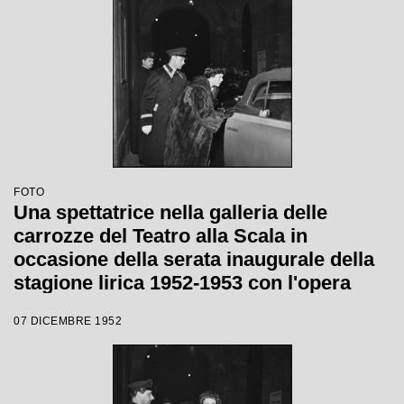
FOTO
Una spettatrice nella galleria delle
carrozze del Teatro alla Scala in
occasione della serata inaugurale della
stagione lirica 1952-1953 con l'opera
"Macbeth" di Giuseppe Verdi diretta da
07 DICEMBRE 1952
Victor de Sabata, con la regia di Carl
Ebert