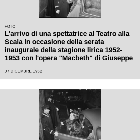
FOTO
L'arrivo di una spettatrice al Teatro alla
Scala in occasione della serata
inaugurale della stagione lirica 1952-
1953 con l'opera "Macbeth" di Giuseppe
Verdi diretta da Victor de Sabata, con la
07 DICEMBRE 1952
regia di Carl Ebert