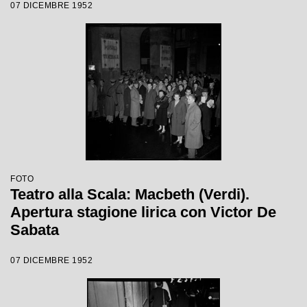
07 DICEMBRE 1952
Sabata, con la regia di Carl Ebert
FOTO
Teatro alla Scala: Macbeth (Verdi).
Apertura stagione lirica con Victor De
Sabata
07 DICEMBRE 1952