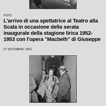
FOTO
L'arrivo di una spettatrice al Teatro alla
Scala in occasione della serata
inaugurale della stagione lirica 1952-
1953 con l'opera "Macbeth" di Giuseppe
Verdi diretta da Victor de Sabata, con la
07 DICEMBRE 1952
regia di Carl Ebert