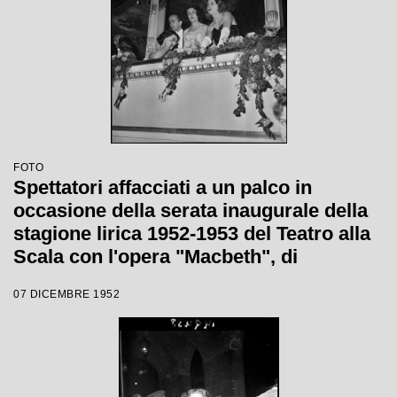
FOTO
Spettatori affacciati a un palco in
occasione della serata inaugurale della
stagione lirica 1952-1953 del Teatro alla
Scala con l'opera "Macbeth", di
Giuseppe Verdi, diretta da Victor de
07 DICEMBRE 1952
Sabata, con la regia di Carl Ebert