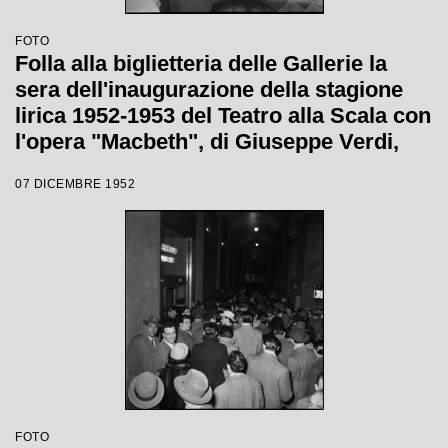
FOTO
Folla alla biglietteria delle Gallerie la
sera dell'inaugurazione della stagione
lirica 1952-1953 del Teatro alla Scala con
l'opera "Macbeth", di Giuseppe Verdi,
diretta da Victor de Sabata, con la regia
07 DICEMBRE 1952
di Carl Ebert
FOTO