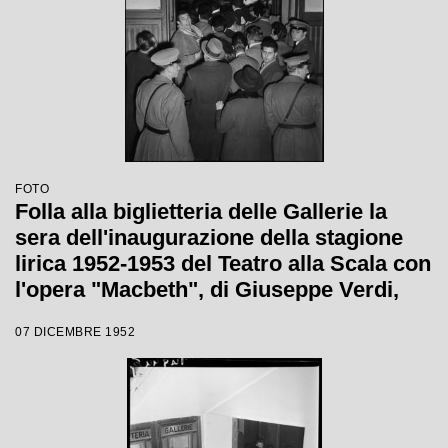
FOTO
Folla alla biglietteria delle Gallerie la
sera dell'inaugurazione della stagione
lirica 1952-1953 del Teatro alla Scala con
l'opera "Macbeth", di Giuseppe Verdi,
diretta da Victor de Sabata, con la regia
07 DICEMBRE 1952
di Carl Ebert