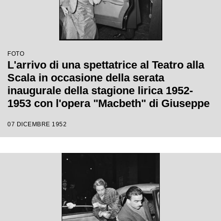
FOTO
L'arrivo di una spettatrice al Teatro alla
Scala in occasione della serata
inaugurale della stagione lirica 1952-
1953 con l'opera "Macbeth" di Giuseppe
Verdi diretta da Victor de Sabata, con la
07 DICEMBRE 1952
regia di Carl Ebert