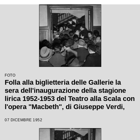
FOTO
Folla alla biglietteria delle Gallerie la
sera dell'inaugurazione della stagione
lirica 1952-1953 del Teatro alla Scala con
l'opera "Macbeth", di Giuseppe Verdi,
diretta da Victor de Sabata, con la regia
07 DICEMBRE 1952
di Carl Ebert