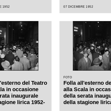
ro alla Scala con
E 1952
07 DICEMBRE 1952
 "Macbeth", di
e Verdi, diretta da
de Sabata, con la
 Carl Ebert
FOTO
l'esterno del Teatro
Folla all'esterno d
ala in occasione
alla Scala in occa
erata inaugurale
della serata inaug
agione lirica 1952-
della stagione liri
n l'opera
1953 con l'opera