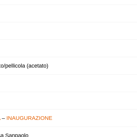
to/pellicola (acetato)
A
–
INAUGURAZIONE
esa Sanpaolo