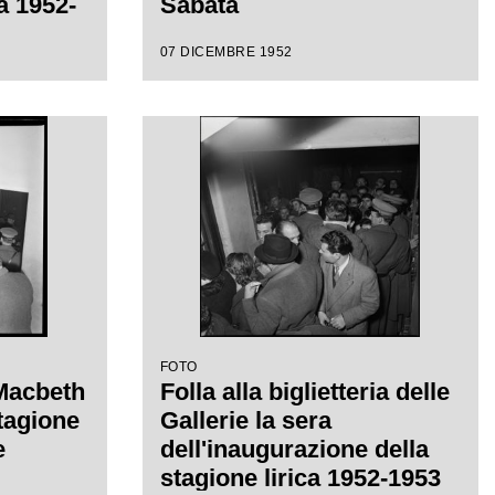
ca 1952-
Sabata
07 DICEMBRE 1952
eppe
ctor de
a di
FOTO
 Macbeth
Folla alla biglietteria delle
stagione
Gallerie la sera
e
dell'inaugurazione della
stagione lirica 1952-1953