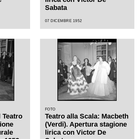
Sabata
07 DICEMBRE 1952
FOTO
l Teatro
Teatro alla Scala: Macbeth
sione
(Verdi). Apertura stagione
urale
lirica con Victor De