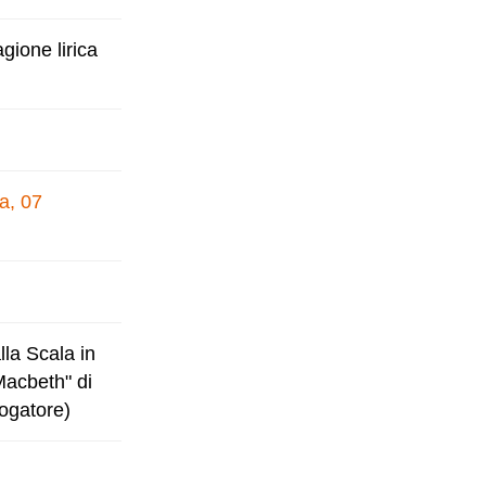
gione lirica
a, 07
lla Scala in
Macbeth" di
logatore)