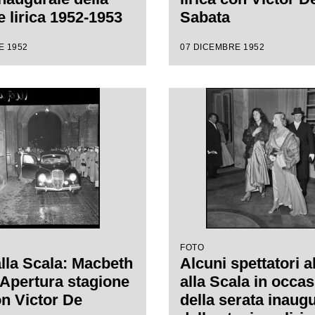
e lirica 1952-1953
Sabata
ro alla Scala con
E 1952
07 DICEMBRE 1952
 "Macbeth", di
e Verdi, diretta da
de Sabata, con la
 Carl Ebert
FOTO
alla Scala: Macbeth
Alcuni spettatori a
. Apertura stagione
alla Scala in occa
on Victor De
della serata inaug