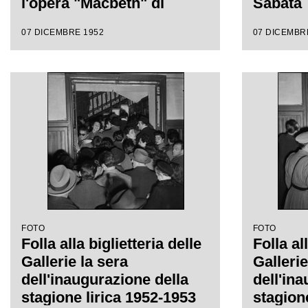
l'opera "Macbeth" di
Sabata
Giuseppe Verdi diretta da
07 DICEMBRE 1952
07 DICEMBR
Victor de Sabata, con la
regia di Carl Ebert
FOTO
FOTO
Folla alla biglietteria delle
Folla al
Gallerie la sera
Gallerie
dell'inaugurazione della
dell'in
stagione lirica 1952-1953
stagion