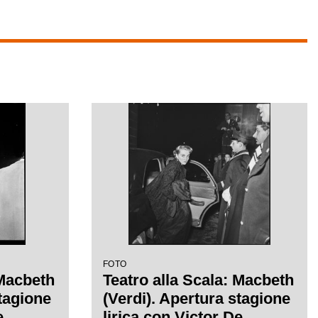
FOTO
 Macbeth
Teatro alla Scala: Macbeth
stagione
(Verdi). Apertura stagione
e
lirica con Victor De