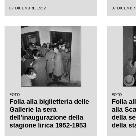
del Teatro alla Scala con
del Teat
07 DICEMBRE 1952
07 DICEMBR
l'opera "Macbeth", di
l'opera
Giuseppe Verdi, diretta da
Giusepp
Victor de Sabata, con la
Victor 
regia di Carl Ebert
regia di
FOTO
FOTO
Folla alla biglietteria delle
Folla al
Gallerie la sera
alla Sc
dell'inaugurazione della
della s
stagione lirica 1952-1953
della st
del Teatro alla Scala con
1953 co