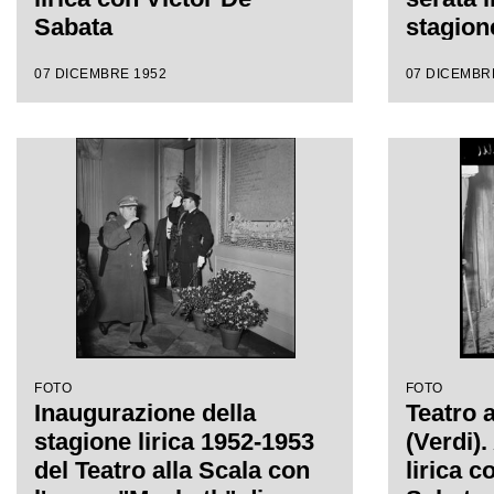
Sabata
stagion
del Teat
07 DICEMBRE 1952
07 DICEMBR
l'opera
Giusepp
Victor 
regia di
FOTO
FOTO
Inaugurazione della
Teatro 
stagione lirica 1952-1953
(Verdi)
del Teatro alla Scala con
lirica c