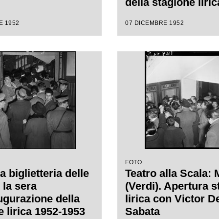
della stagione liri
1953 con l'opera
E 1952
07 DICEMBRE 1952
"Macbeth" di Gius
Verdi diretta da Vi
Sabata, con la regi
Carl Ebert
FOTO
la biglietteria delle
Teatro alla Scala:
 la sera
(Verdi). Apertura 
augurazione della
lirica con Victor D
e lirica 1952-1953
Sabata