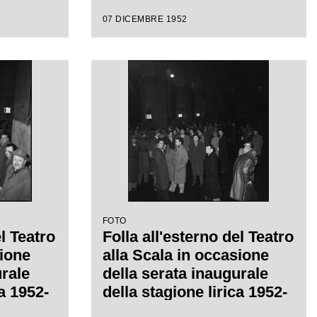
del Teatro alla Scala con
07 DICEMBRE 1952
l'opera "Macbeth", di
Giuseppe Verdi, diretta da
Victor de Sabata, con la
regia di Carl Ebert
FOTO
el Teatro
Folla all'esterno del Teatro
sione
alla Scala in occasione
urale
della serata inaugurale
ca 1952-
della stagione lirica 1952-
1953 con l'opera