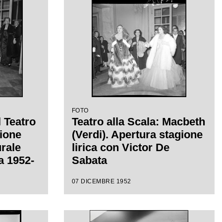
FOTO
l Teatro
Teatro alla Scala: Macbeth
sione
(Verdi). Apertura stagione
urale
lirica con Victor De
ca 1952-
Sabata
07 DICEMBRE 1952
eppe
ctor de
a di