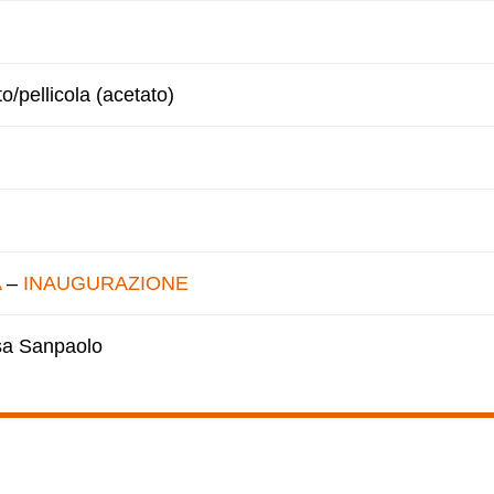
to/pellicola (acetato)
A
–
INAUGURAZIONE
esa Sanpaolo