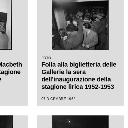
FOTO
 Macbeth
Folla alla biglietteria delle
stagione
Gallerie la sera
e
dell'inaugurazione della
stagione lirica 1952-1953
del Teatro alla Scala con
07 DICEMBRE 1952
l'opera "Macbeth", di
Giuseppe Verdi, diretta da
Victor de Sabata, con la
regia di Carl Ebert