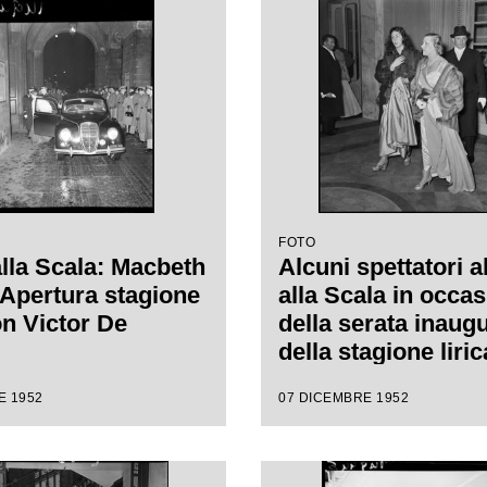
 Carl Ebert
FOTO
alla Scala: Macbeth
Alcuni spettatori a
. Apertura stagione
alla Scala in occa
on Victor De
della serata inaug
della stagione liri
1953 con l'opera
E 1952
07 DICEMBRE 1952
"Macbeth" di Gius
Verdi diretta da Vi
Sabata, con la regi