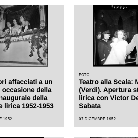
FOTO
ri affacciati a un
Teatro alla Scala:
n occasione della
(Verdi). Apertura 
inaugurale della
lirica con Victor D
e lirica 1952-1953
Sabata
ro alla Scala con
E 1952
07 DICEMBRE 1952
 "Macbeth", di
e Verdi, diretta da
de Sabata, con la