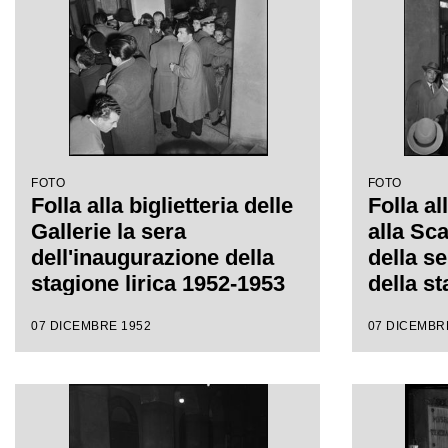
FOTO
FOTO
Folla alla biglietteria delle
Folla al
Gallerie la sera
alla Sc
dell'inaugurazione della
della s
stagione lirica 1952-1953
della st
del Teatro alla Scala con
1953 co
07 DICEMBRE 1952
07 DICEMBR
l'opera "Macbeth", di
"Macbet
Giuseppe Verdi, diretta da
Verdi di
Victor de Sabata, con la
Sabata, 
regia di Carl Ebert
Carl Eb