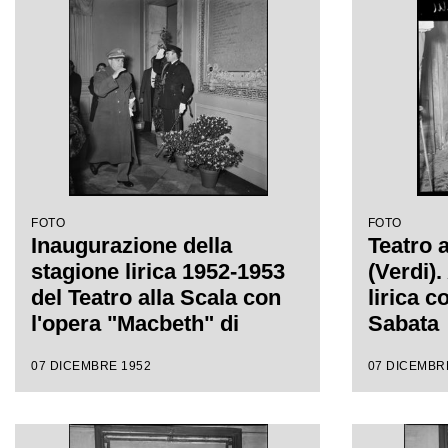
regia di
FOTO
FOTO
Inaugurazione della
Teatro 
stagione lirica 1952-1953
(Verdi)
del Teatro alla Scala con
lirica c
l'opera "Macbeth" di
Sabata
Giuseppe Verdi diretta da
07 DICEMBRE 1952
07 DICEMBR
Victor de Sabata, con la
regia di Carl Ebert