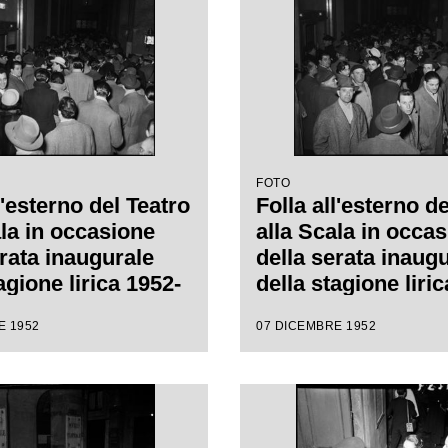
FOTO
l'esterno del Teatro
Folla all'esterno d
ala in occasione
alla Scala in occa
erata inaugurale
della serata inaug
agione lirica 1952-
della stagione liri
n l'opera
1953 con l'opera
E 1952
07 DICEMBRE 1952
h" di Giuseppe
"Macbeth" di Gius
retta da Victor de
Verdi diretta da Vi
con la regia di
Sabata, con la regi
ert
Carl Ebert