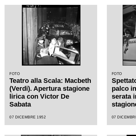
FOTO
FOTO
Teatro alla Scala: Macbeth
Spettato
(Verdi). Apertura stagione
palco i
lirica con Victor De
serata 
Sabata
stagion
del Teat
07 DICEMBRE 1952
07 DICEMBR
l'opera
Giusepp
Victor 