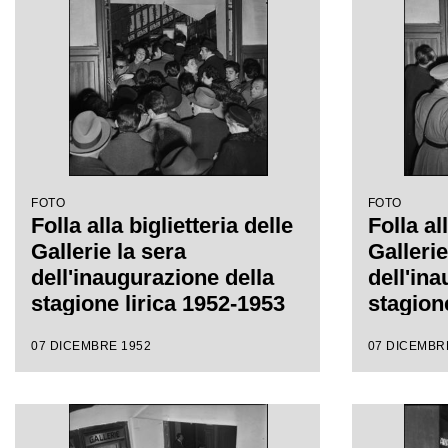
FOTO
FOTO
Folla alla biglietteria delle
Folla al
Gallerie la sera
Gallerie
dell'inaugurazione della
dell'in
stagione lirica 1952-1953
stagion
del Teatro alla Scala con
del Teat
07 DICEMBRE 1952
07 DICEMBR
l'opera "Macbeth", di
l'opera
Giuseppe Verdi, diretta da
Giusepp
Victor de Sabata, con la
Victor 
regia di Carl Ebert
regia di