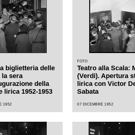
Carl Ebert
FOTO
la biglietteria delle
Teatro alla Scala:
 la sera
(Verdi). Apertura 
augurazione della
lirica con Victor D
e lirica 1952-1953
Sabata
ro alla Scala con
E 1952
07 DICEMBRE 1952
 "Macbeth", di
e Verdi, diretta da
de Sabata, con la
 Carl Ebert