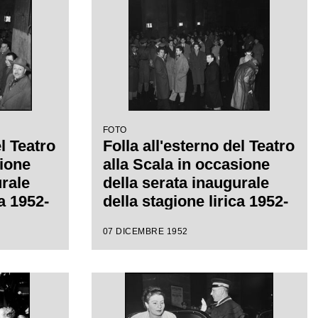
FOTO
el Teatro
Folla all'esterno del Teatro
sione
alla Scala in occasione
urale
della serata inaugurale
ca 1952-
della stagione lirica 1952-
1953 con l'opera
07 DICEMBRE 1952
eppe
"Macbeth" di Giuseppe
ctor de
Verdi diretta da Victor de
a di
Sabata, con la regia di
Carl Ebert