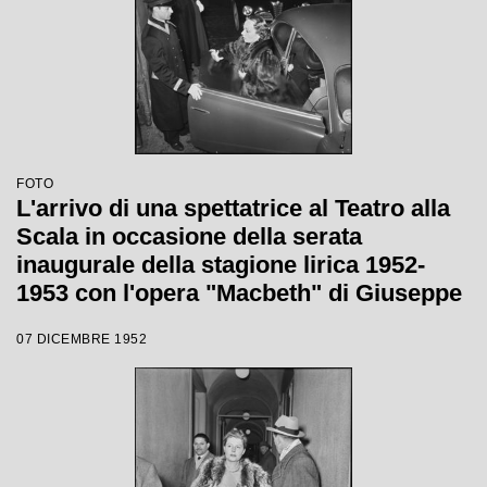
FOTO
L'arrivo di una spettatrice al Teatro alla
Scala in occasione della serata
inaugurale della stagione lirica 1952-
1953 con l'opera "Macbeth" di Giuseppe
Verdi diretta da Victor de Sabata, con la
07 DICEMBRE 1952
regia di Carl Ebert