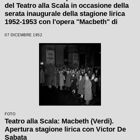
del Teatro alla Scala in occasione della
serata inaugurale della stagione lirica
1952-1953 con l'opera "Macbeth" di
Giuseppe Verdi diretta da Victor de
07 DICEMBRE 1952
Sabata, con la regia di Carl Ebert
FOTO
Teatro alla Scala: Macbeth (Verdi).
Apertura stagione lirica con Victor De
Sabata