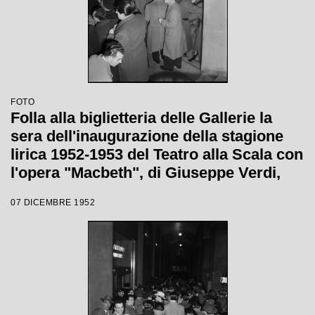
FOTO
Folla alla biglietteria delle Gallerie la
sera dell'inaugurazione della stagione
lirica 1952-1953 del Teatro alla Scala con
l'opera "Macbeth", di Giuseppe Verdi,
diretta da Victor de Sabata, con la regia
07 DICEMBRE 1952
di Carl Ebert