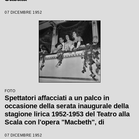
07 DICEMBRE 1952
FOTO
Spettatori affacciati a un palco in
occasione della serata inaugurale della
stagione lirica 1952-1953 del Teatro alla
Scala con l'opera "Macbeth", di
Giuseppe Verdi, diretta da Victor de
07 DICEMBRE 1952
Sabata, con la regia di Carl Ebert