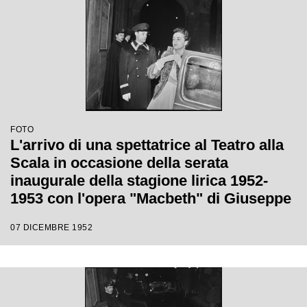
FOTO
L'arrivo di una spettatrice al Teatro alla
Scala in occasione della serata
inaugurale della stagione lirica 1952-
1953 con l'opera "Macbeth" di Giuseppe
Verdi diretta da Victor de Sabata, con la
07 DICEMBRE 1952
regia di Carl Ebert