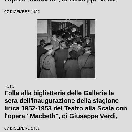
diretta da Victor de Sabata, con la regia
07 DICEMBRE 1952
di Carl Ebert
FOTO
Folla alla biglietteria delle Gallerie la
sera dell'inaugurazione della stagione
lirica 1952-1953 del Teatro alla Scala con
l'opera "Macbeth", di Giuseppe Verdi,
diretta da Victor de Sabata, con la regia
07 DICEMBRE 1952
di Carl Ebert