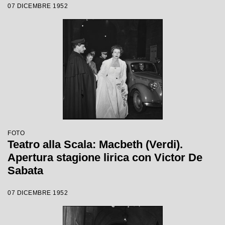
07 DICEMBRE 1952
Victor de Sabata, con la regia di Carl
Ebert
FOTO
Teatro alla Scala: Macbeth (Verdi).
Apertura stagione lirica con Victor De
Sabata
07 DICEMBRE 1952