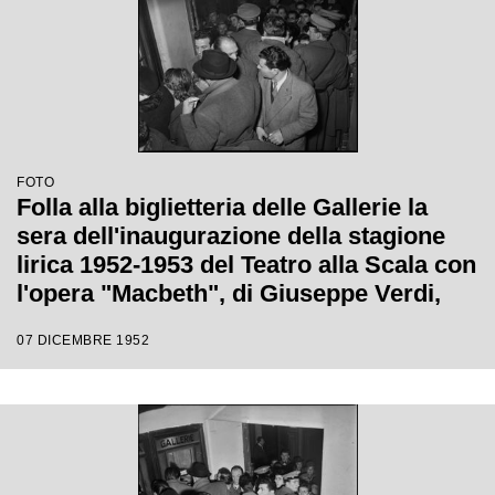
FOTO
Folla alla biglietteria delle Gallerie la
sera dell'inaugurazione della stagione
lirica 1952-1953 del Teatro alla Scala con
l'opera "Macbeth", di Giuseppe Verdi,
diretta da Victor de Sabata, con la regia
07 DICEMBRE 1952
di Carl Ebert