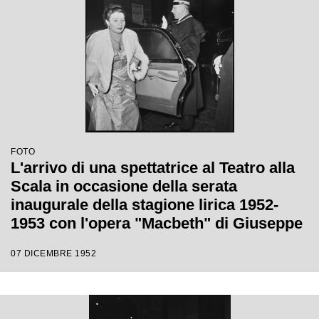
FOTO
L'arrivo di una spettatrice al Teatro alla
Scala in occasione della serata
inaugurale della stagione lirica 1952-
1953 con l'opera "Macbeth" di Giuseppe
Verdi diretta da Victor de Sabata, con la
07 DICEMBRE 1952
regia di Carl Ebert