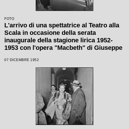
FOTO
L'arrivo di una spettatrice al Teatro alla
Scala in occasione della serata
inaugurale della stagione lirica 1952-
1953 con l'opera "Macbeth" di Giuseppe
Verdi diretta da Victor de Sabata, con la
07 DICEMBRE 1952
regia di Carl Ebert