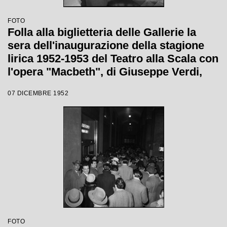
FOTO
Folla alla biglietteria delle Gallerie la
sera dell'inaugurazione della stagione
lirica 1952-1953 del Teatro alla Scala con
l'opera "Macbeth", di Giuseppe Verdi,
diretta da Victor de Sabata, con la regia
07 DICEMBRE 1952
di Carl Ebert
FOTO