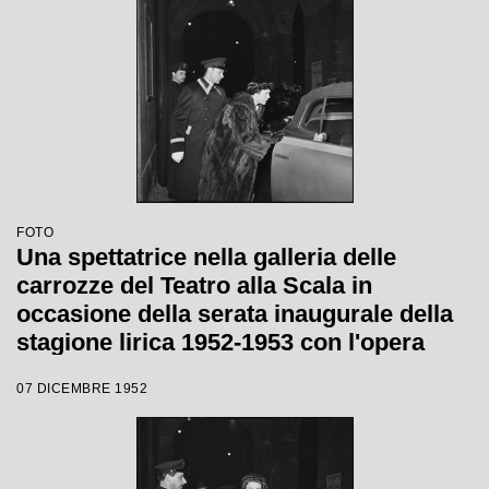
FOTO
Una spettatrice nella galleria delle
carrozze del Teatro alla Scala in
occasione della serata inaugurale della
stagione lirica 1952-1953 con l'opera
"Macbeth" di Giuseppe Verdi diretta da
07 DICEMBRE 1952
Victor de Sabata, con la regia di Carl
Ebert