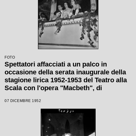
FOTO
Spettatori affacciati a un palco in
occasione della serata inaugurale della
stagione lirica 1952-1953 del Teatro alla
Scala con l'opera "Macbeth", di
Giuseppe Verdi, diretta da Victor de
07 DICEMBRE 1952
Sabata, con la regia di Carl Ebert