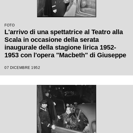
FOTO
L'arrivo di una spettatrice al Teatro alla
Scala in occasione della serata
inaugurale della stagione lirica 1952-
1953 con l'opera "Macbeth" di Giuseppe
Verdi diretta da Victor de Sabata, con la
07 DICEMBRE 1952
regia di Carl Ebert