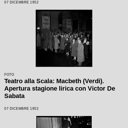
07 DICEMBRE 1952
Sabata, con la regia di Carl Ebert
FOTO
Teatro alla Scala: Macbeth (Verdi).
Apertura stagione lirica con Victor De
Sabata
07 DICEMBRE 1952