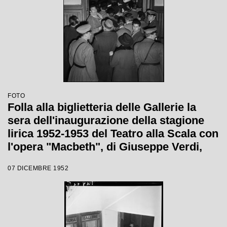
FOTO
Folla alla biglietteria delle Gallerie la
sera dell'inaugurazione della stagione
lirica 1952-1953 del Teatro alla Scala con
l'opera "Macbeth", di Giuseppe Verdi,
diretta da Victor de Sabata, con la regia
07 DICEMBRE 1952
di Carl Ebert