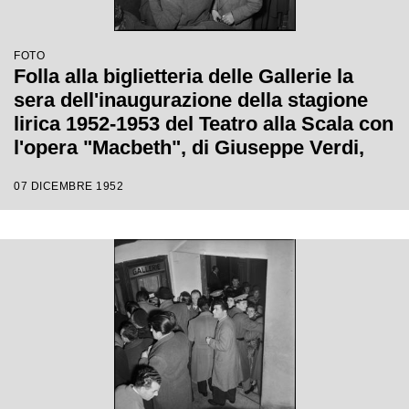
FOTO
Folla alla biglietteria delle Gallerie la
sera dell'inaugurazione della stagione
lirica 1952-1953 del Teatro alla Scala con
l'opera "Macbeth", di Giuseppe Verdi,
diretta da Victor de Sabata, con la regia
07 DICEMBRE 1952
di Carl Ebert