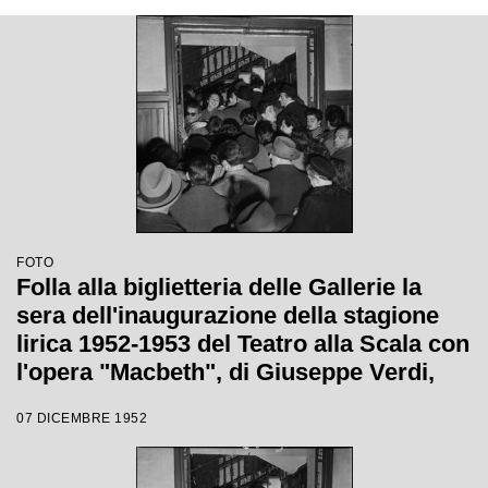
FOTO
Folla alla biglietteria delle Gallerie la
sera dell'inaugurazione della stagione
lirica 1952-1953 del Teatro alla Scala con
l'opera "Macbeth", di Giuseppe Verdi,
diretta da Victor de Sabata, con la regia
07 DICEMBRE 1952
di Carl Ebert