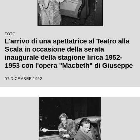
FOTO
L'arrivo di una spettatrice al Teatro alla
Scala in occasione della serata
inaugurale della stagione lirica 1952-
1953 con l'opera "Macbeth" di Giuseppe
Verdi diretta da Victor de Sabata, con la
07 DICEMBRE 1952
regia di Carl Ebert