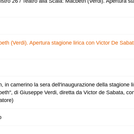
tro 26 / Teatro alla Scala: Macbeth (Verdi). Apertura sta
eth (Verdi). Apertura stagione lirica con Victor De Sabat
in, in camerino la sera dell'inaugurazione della stagione l
th", di Giuseppe Verdi, diretta da Victor de Sabata, con 
atore)
o