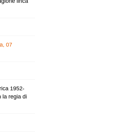
gione lirica
a, 07
irica 1952-
la regia di