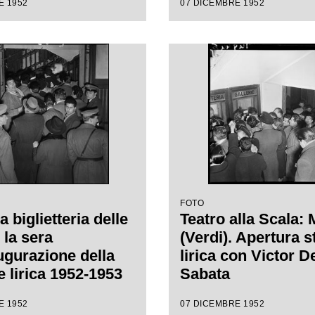
E 1952
07 DICEMBRE 1952
"Macbeth" di Gius
Verdi diretta da Vi
Sabata, con la regi
Carl Ebert
FOTO
la biglietteria delle
Teatro alla Scala:
 la sera
(Verdi). Apertura 
augurazione della
lirica con Victor D
e lirica 1952-1953
Sabata
ro alla Scala con
E 1952
07 DICEMBRE 1952
 "Macbeth", di