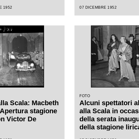
ro alla Scala con
E 1952
07 DICEMBRE 1952
 "Macbeth", di
e Verdi, diretta da
de Sabata, con la
 Carl Ebert
FOTO
alla Scala: Macbeth
Alcuni spettatori a
. Apertura stagione
alla Scala in occa
on Victor De
della serata inaug
della stagione liri
1953 con l'opera