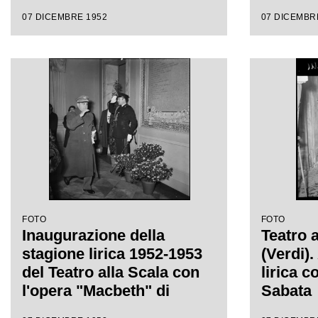
del Teat
07 DICEMBRE 1952
07 DICEMBR
l'opera
Giusepp
Victor 
regia di
FOTO
FOTO
Inaugurazione della
Teatro 
stagione lirica 1952-1953
(Verdi)
del Teatro alla Scala con
lirica c
l'opera "Macbeth" di
Sabata
Giuseppe Verdi diretta da