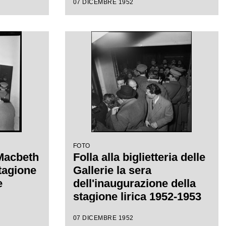
07 DICEMBRE 1952
eppe
ctor de
a di
FOTO
 Macbeth
Folla alla biglietteria delle
stagione
Gallerie la sera
e
dell'inaugurazione della
stagione lirica 1952-1953
del Teatro alla Scala con
07 DICEMBRE 1952
l'opera "Macbeth", di