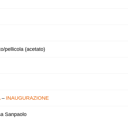
to/pellicola (acetato)
A
–
INAUGURAZIONE
esa Sanpaolo