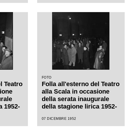
Giuseppe Verdi, diretta da
Victor de Sabata, con la
regia di Carl Ebert
FOTO
el Teatro
Folla all'esterno del Teatro
sione
alla Scala in occasione
urale
della serata inaugurale
ca 1952-
della stagione lirica 1952-
1953 con l'opera
07 DICEMBRE 1952
eppe
"Macbeth" di Giuseppe
ctor de
Verdi diretta da Victor de