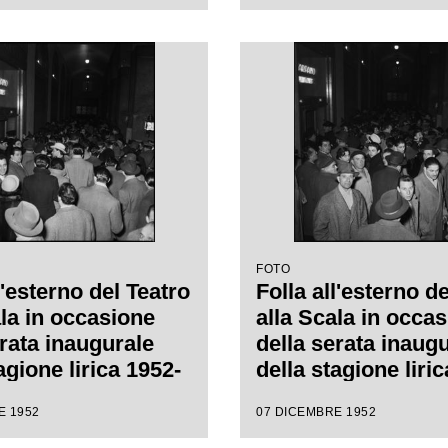
e Verdi, diretta da
de Sabata, con la
 Carl Ebert
FOTO
l'esterno del Teatro
Folla all'esterno d
ala in occasione
alla Scala in occa
erata inaugurale
della serata inaug
agione lirica 1952-
della stagione liri
n l'opera
1953 con l'opera
E 1952
07 DICEMBRE 1952
h" di Giuseppe
"Macbeth" di Gius
retta da Victor de
Verdi diretta da Vi