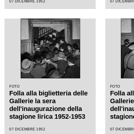
07 DICEMBRE 1952
07 DICEMBR
Victor de Sabata, con la
regia di Carl Ebert
FOTO
FOTO
Folla alla biglietteria delle
Folla al
Gallerie la sera
Gallerie
dell'inaugurazione della
dell'in
stagione lirica 1952-1953
stagion
del Teatro alla Scala con
del Teat
07 DICEMBRE 1952
07 DICEMBR
l'opera "Macbeth", di
l'opera