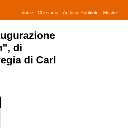
(current)
home
Chi siamo
Archivio Publifoto
Mostre
naugurazione
", di
egia di Carl