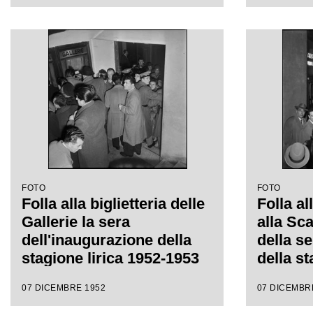
Giuseppe Verdi, diretta da
Giusepp
Victor de Sabata, con la
Victor 
regia di Carl Ebert
regia di
FOTO
FOTO
Folla alla biglietteria delle
Folla al
Gallerie la sera
alla Sc
dell'inaugurazione della
della s
stagione lirica 1952-1953
della st
del Teatro alla Scala con
1953 co
07 DICEMBRE 1952
07 DICEMBR
l'opera "Macbeth", di
"Macbet
Giuseppe Verdi, diretta da
Verdi di