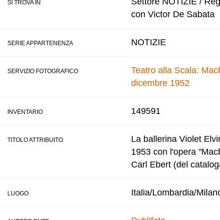
Settore NOTIZIE / Regis
SI TROVA IN
con Victor De Sabata
NOTIZIE
SERIE APPARTENENZA
Teatro alla Scala: Macb
SERVIZIO FOTOGRAFICO
dicembre 1952
149591
INVENTARIO
La ballerina Violet Elv
TITOLO ATTRIBUITO
1953 con l'opera "Macbe
Carl Ebert (del catalog
Italia/Lombardia/Milan
LUOGO