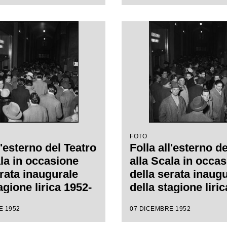
e Verdi, diretta da
de Sabata, con la
 Carl Ebert
FOTO
l'esterno del Teatro
Folla all'esterno d
ala in occasione
alla Scala in occa
erata inaugurale
della serata inaug
agione lirica 1952-
della stagione liri
n l'opera
1953 con l'opera
E 1952
07 DICEMBRE 1952
h" di Giuseppe
"Macbeth" di Gius
retta da Victor de
Verdi diretta da Vi