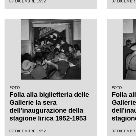
07 DICEMBRE 1952
07 DICEMBR
Victor de Sabata, con la
regia di Carl Ebert
FOTO
FOTO
Folla alla biglietteria delle
Folla al
Gallerie la sera
Gallerie
dell'inaugurazione della
dell'in
stagione lirica 1952-1953
stagion
del Teatro alla Scala con
del Teat
07 DICEMBRE 1952
07 DICEMBR
l'opera "Macbeth", di
l'opera