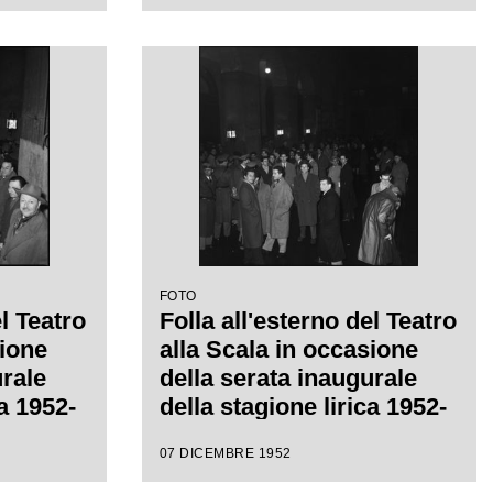
Giuseppe Verdi, diretta da
Victor de Sabata, con la
regia di Carl Ebert
FOTO
el Teatro
Folla all'esterno del Teatro
sione
alla Scala in occasione
urale
della serata inaugurale
ca 1952-
della stagione lirica 1952-
1953 con l'opera
07 DICEMBRE 1952
eppe
"Macbeth" di Giuseppe
ctor de
Verdi diretta da Victor de