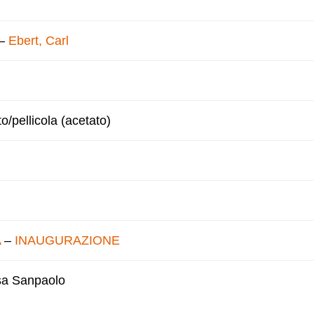
–
Ebert, Carl
to/pellicola (acetato)
A
–
INAUGURAZIONE
esa Sanpaolo