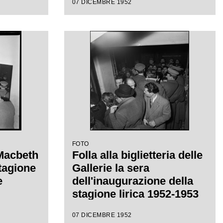
07 DICEMBRE 1952
eppe
ctor de
a di
FOTO
 Macbeth
Folla alla biglietteria delle
stagione
Gallerie la sera
e
dell'inaugurazione della
stagione lirica 1952-1953
del Teatro alla Scala con
07 DICEMBRE 1952
l'opera "Macbeth", di