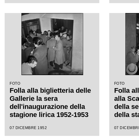
Giuseppe Verdi, diretta da
Giusepp
Victor de Sabata, con la
Victor 
regia di Carl Ebert
regia di
FOTO
FOTO
Folla alla biglietteria delle
Folla al
Gallerie la sera
alla Sc
dell'inaugurazione della
della s
stagione lirica 1952-1953
della st
del Teatro alla Scala con
1953 co
07 DICEMBRE 1952
07 DICEMBR
l'opera "Macbeth", di
"Macbet
Giuseppe Verdi, diretta da
Verdi di