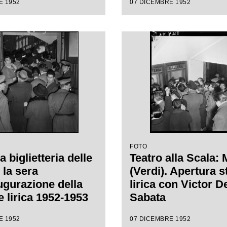
E 1952
07 DICEMBRE 1952
"Macbeth" di Gius
Verdi diretta da Vi
Sabata, con la regi
Carl Ebert
FOTO
la biglietteria delle
Teatro alla Scala:
 la sera
(Verdi). Apertura 
augurazione della
lirica con Victor D
e lirica 1952-1953
Sabata
ro alla Scala con
E 1952
07 DICEMBRE 1952
 "Macbeth", di