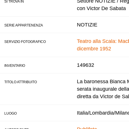
Settore NOTIZIE / Regis
SI TROVA IN
con Victor De Sabata
NOTIZIE
SERIE APPARTENENZA
Teatro alla Scala: Macb
SERVIZIO FOTOGRAFICO
dicembre 1952
149632
INVENTARIO
La baronessa Bianca Ma
TITOLO ATTRIBUITO
serata inaugurale dell
diretta da Victor de Sa
Italia/Lombardia/Milan
LUOGO