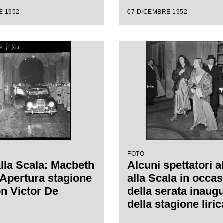
ro alla Scala con
E 1952
07 DICEMBRE 1952
 "Macbeth", di
e Verdi, diretta da
de Sabata, con la
 Carl Ebert
FOTO
alla Scala: Macbeth
Alcuni spettatori a
. Apertura stagione
alla Scala in occa
on Victor De
della serata inaug
della stagione liri
1953 con l'opera