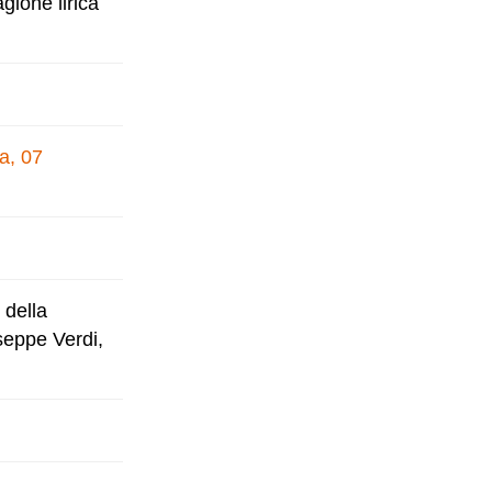
gione lirica
a, 07
 della
seppe Verdi,