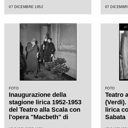
del Teat
07 DICEMBRE 1952
07 DICEMBR
l'opera
Giusepp
Victor 
regia di
FOTO
FOTO
Inaugurazione della
Teatro 
stagione lirica 1952-1953
(Verdi)
del Teatro alla Scala con
lirica c
l'opera "Macbeth" di
Sabata
Giuseppe Verdi diretta da