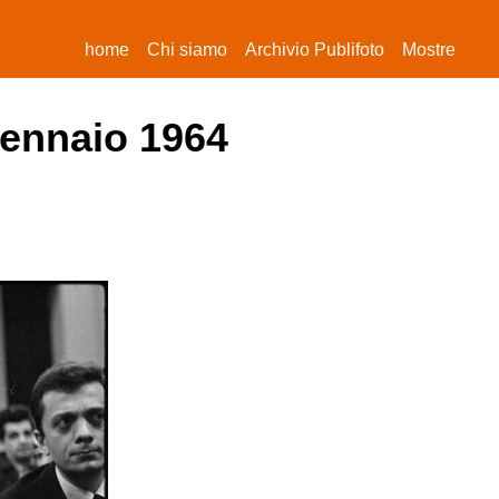
(current)
home
Chi siamo
Archivio Publifoto
Mostre
gennaio 1964