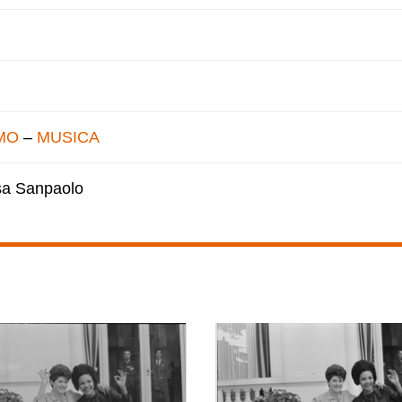
MO
–
MUSICA
esa Sanpaolo