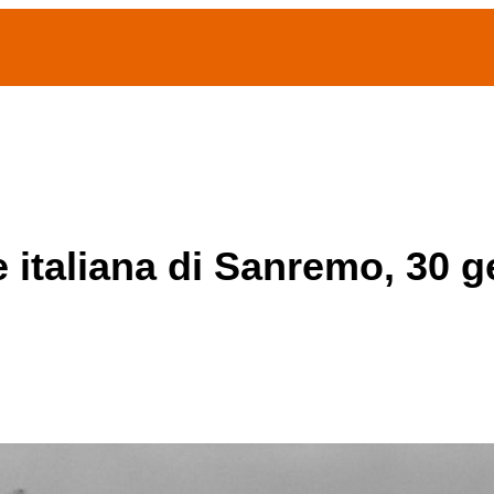
(current)
home
Chi siamo
Archivio Publifoto
Mostre
e italiana di Sanremo, 30 g