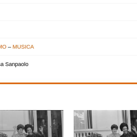
MO
–
MUSICA
esa Sanpaolo