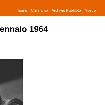
(current)
home
Chi siamo
Archivio Publifoto
Mostre
gennaio 1964