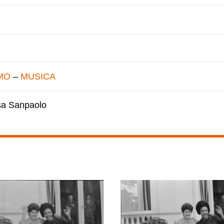
MO
–
MUSICA
esa Sanpaolo