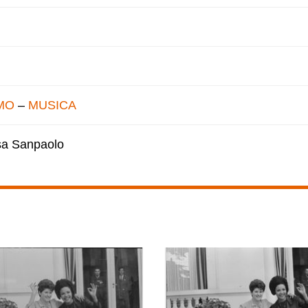
MO
–
MUSICA
esa Sanpaolo