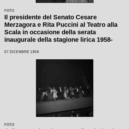
FOTO
Il presidente del Senato Cesare
Merzagora e Rita Puccini al Teatro alla
Scala in occasione della serata
inaugurale della stagione lirica 1958-
1959 con l'opera "Turandot", di Giacomo
07 DICEMBRE 1958
Puccini, diretta da Antonino Votto con la
regia di Margherita Wallmann
FOTO