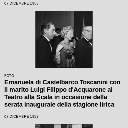
07 DICEMBRE 1958
Margherita Wallmann
FOTO
Emanuela di Castelbarco Toscanini con
il marito Luigi Filippo d'Acquarone al
Teatro alla Scala in occasione della
serata inaugurale della stagione lirica
1958-1959 con l'opera "Turandot", di
07 DICEMBRE 1958
Giacomo Puccini, diretta da Antonino
Votto con la regia di Margherita