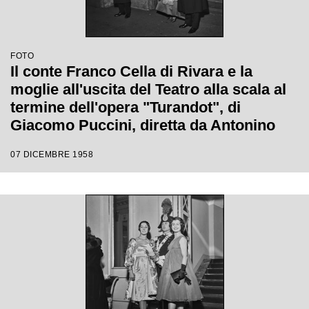
FOTO
Il conte Franco Cella di Rivara e la
moglie all'uscita del Teatro alla scala al
termine dell'opera "Turandot", di
Giacomo Puccini, diretta da Antonino
Votto con la regia di Margherita
07 DICEMBRE 1958
Wallmann, che inaugura la stagione
lirica 1958-1959