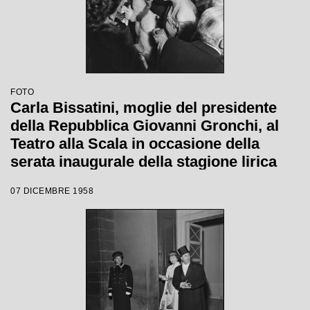
FOTO
Carla Bissatini, moglie del presidente
della Repubblica Giovanni Gronchi, al
Teatro alla Scala in occasione della
serata inaugurale della stagione lirica
1958-1959 con l'opera "Turandot", di
07 DICEMBRE 1958
Giacomo Puccini, diretta da Antonino
Votto con la regia di Margherita
Wallmann