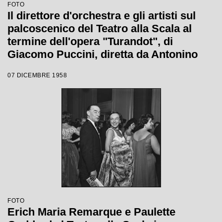
FOTO
Il direttore d'orchestra e gli artisti sul
palcoscenico del Teatro alla Scala al
termine dell'opera "Turandot", di
Giacomo Puccini, diretta da Antonino
Votto con la regia di Margherita
07 DICEMBRE 1958
Wallmann, che inaugura la stagione
lirica 1958-1959
FOTO
Erich Maria Remarque e Paulette