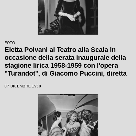
FOTO
Eletta Polvani al Teatro alla Scala in
occasione della serata inaugurale della
stagione lirica 1958-1959 con l'opera
"Turandot", di Giacomo Puccini, diretta
da Antonino Votto con la regia di
07 DICEMBRE 1958
Margherita Wallmann