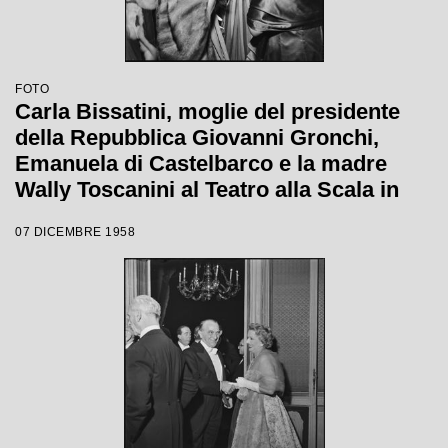
FOTO
Carla Bissatini, moglie del presidente
della Repubblica Giovanni Gronchi,
Emanuela di Castelbarco e la madre
Wally Toscanini al Teatro alla Scala in
occasione della serata inaugurale della
07 DICEMBRE 1958
stagione lirica 1958-1959 con l'opera
"Turandot", di Giacomo Puccini, diretta
da Antonino Votto con la regia di
Margherita Wallmann