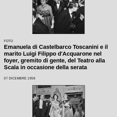
FOTO
Emanuela di Castelbarco Toscanini e il
marito Luigi Filippo d'Acquarone nel
foyer, gremito di gente, del Teatro alla
Scala in occasione della serata
inaugurale della stagione lirica 1958-
07 DICEMBRE 1958
1959 con l'opera "Turandot", di Giacomo
Puccini, diretta da Antonino Votto con la
regia di Margherita Wallmann