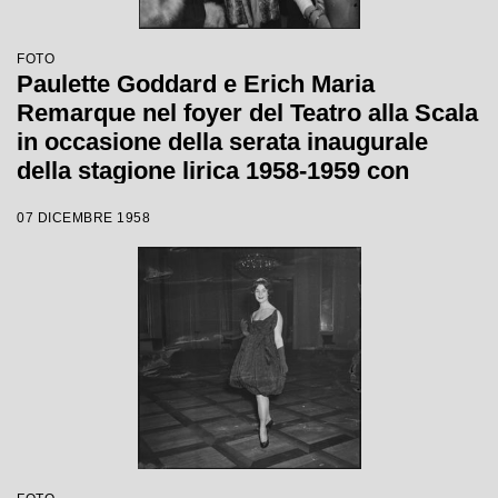
FOTO
Paulette Goddard e Erich Maria
Remarque nel foyer del Teatro alla Scala
in occasione della serata inaugurale
della stagione lirica 1958-1959 con
l'opera "Turandot", di Giacomo Puccini,
07 DICEMBRE 1958
diretta da Antonino Votto con la regia di
Margherita Wallmann