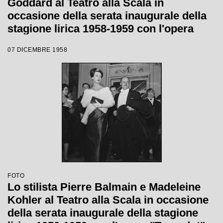
Goddard al Teatro alla Scala in
occasione della serata inaugurale della
stagione lirica 1958-1959 con l'opera
"Turandot" di Giacomo Puccini, diretta
07 DICEMBRE 1958
da Antonino Votto, con la regia di
Margherita Wallmann
FOTO
Lo stilista Pierre Balmain e Madeleine
Kohler al Teatro alla Scala in occasione
della serata inaugurale della stagione