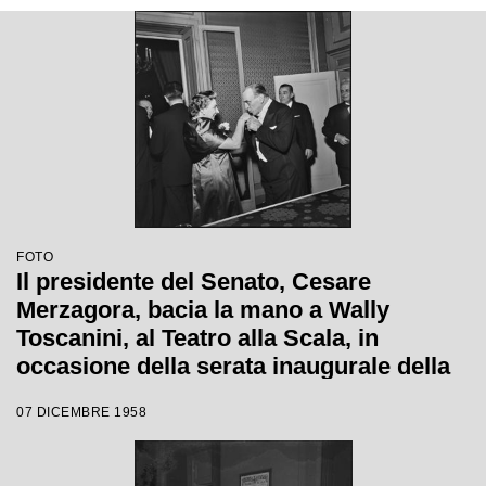
FOTO
Il presidente del Senato, Cesare
Merzagora, bacia la mano a Wally
Toscanini, al Teatro alla Scala, in
occasione della serata inaugurale della
stagione lirica 1958-1959 con l'opera
07 DICEMBRE 1958
"Turandot" di Giacomo Puccini, diretta
da Antonino Votto con la regia di
Margherita Walmann