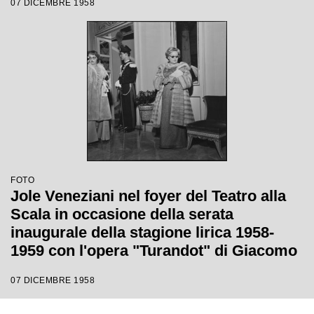
07 DICEMBRE 1958
Margherita Wallmann
FOTO
Jole Veneziani nel foyer del Teatro alla
Scala in occasione della serata
inaugurale della stagione lirica 1958-
1959 con l'opera "Turandot" di Giacomo
Puccini, diretta da Antonino Votto con la
07 DICEMBRE 1958
regia di Margherita Walmann