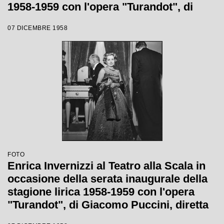
1958-1959 con l'opera "Turandot", di
Giacomo Puccini, diretta da Antonino
07 DICEMBRE 1958
Votto con la regia di Margherita
Wallmann
FOTO
Enrica Invernizzi al Teatro alla Scala in
occasione della serata inaugurale della
stagione lirica 1958-1959 con l'opera
"Turandot", di Giacomo Puccini, diretta
da Antonino Votto con la regia di