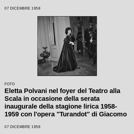
Giacomo Puccini, diretta da Antonino
07 DICEMBRE 1958
Votto con la regia di Margherita
Wallmann
FOTO
Eletta Polvani nel foyer del Teatro alla
Scala in occasione della serata
inaugurale della stagione lirica 1958-
1959 con l'opera "Turandot" di Giacomo
Puccini, diretta da Antonino Votto con la
07 DICEMBRE 1958
regia di Margherita Walmann