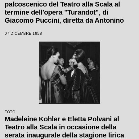
palcoscenico del Teatro alla Scala al
termine dell'opera "Turandot", di
Giacomo Puccini, diretta da Antonino
Votto con la regia di Margherita
07 DICEMBRE 1958
Wallmann, che inaugura la stagione
lirica 1958-1959
FOTO
Madeleine Kohler e Eletta Polvani al
Teatro alla Scala in occasione della
serata inaugurale della stagione lirica