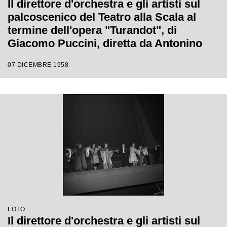
Il direttore d'orchestra e gli artisti sul
palcoscenico del Teatro alla Scala al
termine dell'opera "Turandot", di
Giacomo Puccini, diretta da Antonino
Votto con la regia di Margherita
07 DICEMBRE 1958
Wallmann, che inaugura la stagione
lirica 1958-1959
FOTO
Il direttore d'orchestra e gli artisti sul