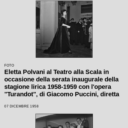
FOTO
Eletta Polvani al Teatro alla Scala in
occasione della serata inaugurale della
stagione lirica 1958-1959 con l'opera
"Turandot", di Giacomo Puccini, diretta
da Antonino Votto con la regia di
07 DICEMBRE 1958
Margherita Wallmann