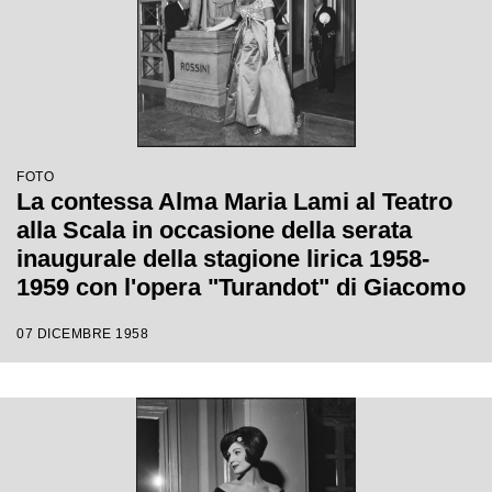
FOTO
La contessa Alma Maria Lami al Teatro
alla Scala in occasione della serata
inaugurale della stagione lirica 1958-
1959 con l'opera "Turandot" di Giacomo
Puccini, diretta da Antonino Votto con la
07 DICEMBRE 1958
regia di Margherita Walmann