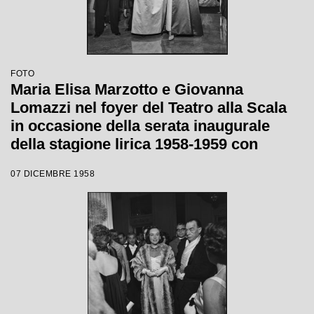
FOTO
Maria Elisa Marzotto e Giovanna
Lomazzi nel foyer del Teatro alla Scala
in occasione della serata inaugurale
della stagione lirica 1958-1959 con
l'opera "Turandot", di Giacomo Puccini,
07 DICEMBRE 1958
diretta da Antonino Votto con la regia di
Margherita Wallmann