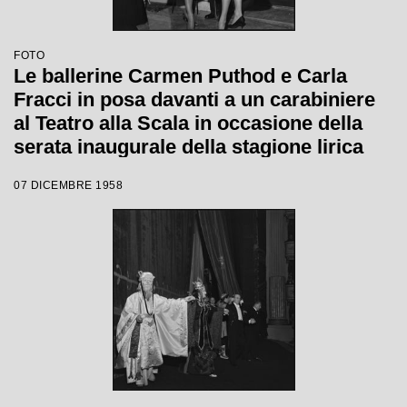
FOTO
Le ballerine Carmen Puthod e Carla
Fracci in posa davanti a un carabiniere
al Teatro alla Scala in occasione della
serata inaugurale della stagione lirica
1958-1959 con l'opera "Turandot" di
07 DICEMBRE 1958
Giacomo Puccini, diretta da Antonino
Votto con la regia di Margherita
Walmann