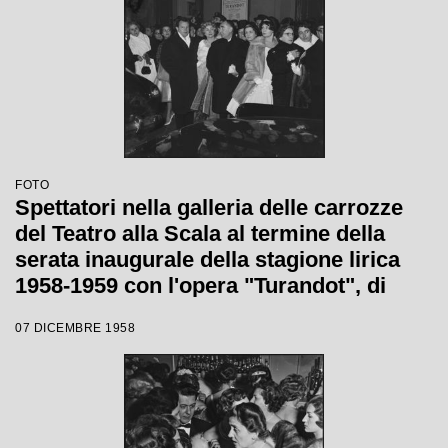
FOTO
Spettatori nella galleria delle carrozze
del Teatro alla Scala al termine della
serata inaugurale della stagione lirica
1958-1959 con l'opera "Turandot", di
Giacomo Puccini, diretta da Antonino
07 DICEMBRE 1958
Votto con la regia di Margherita
Wallmann