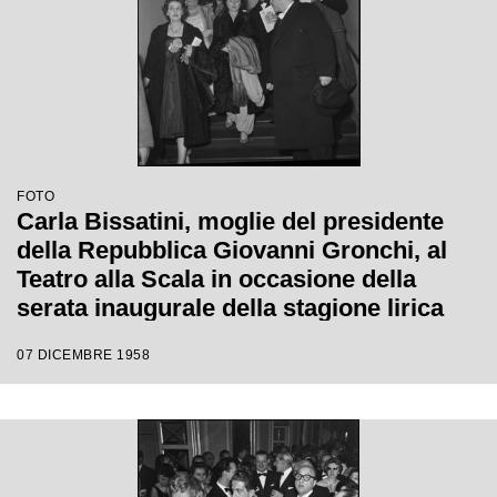
FOTO
Carla Bissatini, moglie del presidente
della Repubblica Giovanni Gronchi, al
Teatro alla Scala in occasione della
serata inaugurale della stagione lirica
1958-1959 con l'opera "Turandot", di
07 DICEMBRE 1958
Giacomo Puccini, diretta da Antonino
Votto con la regia di Margherita
Wallmann