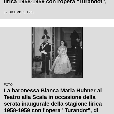
lirica 1958-1959 con l'opera "Turandot",
di Giacomo Puccini, diretta da Antonino
07 DICEMBRE 1958
Votto con la regia di Margherita
Wallmann
FOTO
La baronessa Bianca Maria Hubner al
Teatro alla Scala in occasione della
serata inaugurale della stagione lirica
1958-1959 con l'opera "Turandot", di