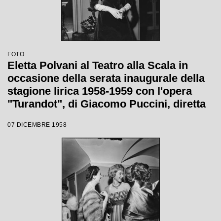
FOTO
Eletta Polvani al Teatro alla Scala in
occasione della serata inaugurale della
stagione lirica 1958-1959 con l'opera
"Turandot", di Giacomo Puccini, diretta
da Antonino Votto con la regia di
07 DICEMBRE 1958
Margherita Wallmann