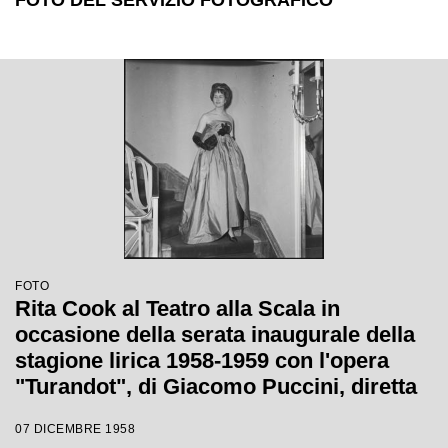
FOTO DEL SERVIZIO FOTOGRAFICO
FOTO
Rita Cook al Teatro alla Scala in
occasione della serata inaugurale della
stagione lirica 1958-1959 con l'opera
"Turandot", di Giacomo Puccini, diretta
da Antonino Votto con la regia di
07 DICEMBRE 1958
Margherita Wallmann