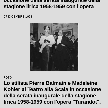
occasione della serata inaugurale della
stagione lirica 1958-1959 con l'opera
"Turandot" di Giacomo Puccini, diretta
07 DICEMBRE 1958
da Antonino Votto, con la regia di
Margherita Wallmann
FOTO
Lo stilista Pierre Balmain e Madeleine
Kohler al Teatro alla Scala in occasione
della serata inaugurale della stagione
lirica 1958-1959 con l'opera "Turandot",