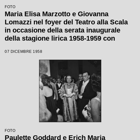
FOTO
Maria Elisa Marzotto e Giovanna
Lomazzi nel foyer del Teatro alla Scala
in occasione della serata inaugurale
della stagione lirica 1958-1959 con
l'opera "Turandot", di Giacomo Puccini,
07 DICEMBRE 1958
diretta da Antonino Votto con la regia di
Margherita Wallmann
FOTO
Paulette Goddard e Erich Maria