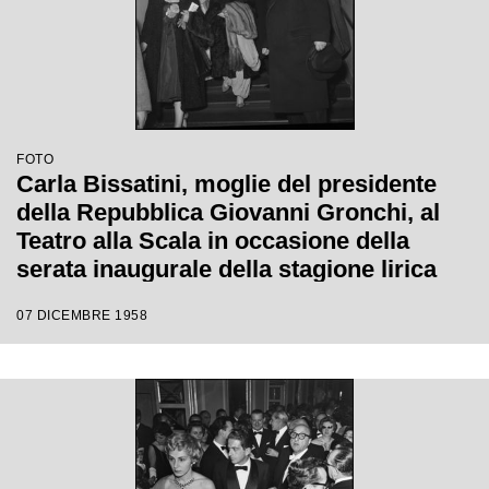
FOTO
Carla Bissatini, moglie del presidente
della Repubblica Giovanni Gronchi, al
Teatro alla Scala in occasione della
serata inaugurale della stagione lirica
1958-1959 con l'opera "Turandot", di
07 DICEMBRE 1958
Giacomo Puccini, diretta da Antonino
Votto con la regia di Margherita
Wallmann