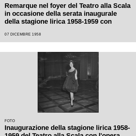
Remarque nel foyer del Teatro alla Scala
in occasione della serata inaugurale
della stagione lirica 1958-1959 con
l'opera "Turandot", di Giacomo Puccini,
07 DICEMBRE 1958
diretta da Antonino Votto con la regia di
Margherita Wallmann
FOTO
Inaugurazione della stagione lirica 1958-
1959 del Teatro alla Scala con l'opera