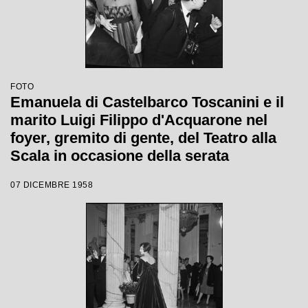
FOTO
Emanuela di Castelbarco Toscanini e il
marito Luigi Filippo d'Acquarone nel
foyer, gremito di gente, del Teatro alla
Scala in occasione della serata
inaugurale della stagione lirica 1958-
07 DICEMBRE 1958
1959 con l'opera "Turandot", di Giacomo
Puccini, diretta da Antonino Votto con la
regia di Margherita Wallmann