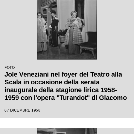
FOTO
Jole Veneziani nel foyer del Teatro alla
Scala in occasione della serata
inaugurale della stagione lirica 1958-
1959 con l'opera "Turandot" di Giacomo
Puccini, diretta da Antonino Votto con la
07 DICEMBRE 1958
regia di Margherita Walmann