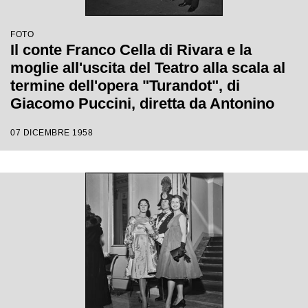
FOTO
Il conte Franco Cella di Rivara e la
moglie all'uscita del Teatro alla scala al
termine dell'opera "Turandot", di
Giacomo Puccini, diretta da Antonino
Votto con la regia di Margherita
07 DICEMBRE 1958
Wallmann, che inaugura la stagione
lirica 1958-1959