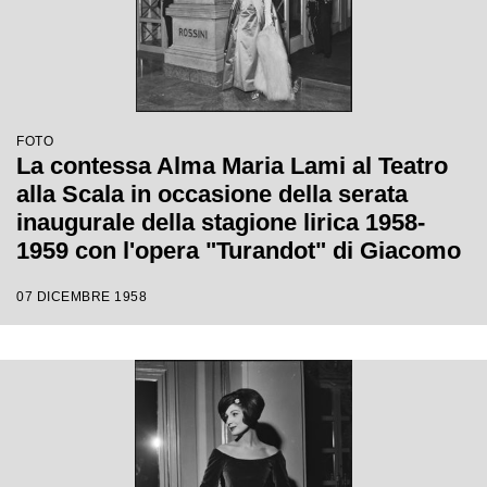
FOTO
La contessa Alma Maria Lami al Teatro
alla Scala in occasione della serata
inaugurale della stagione lirica 1958-
1959 con l'opera "Turandot" di Giacomo
Puccini, diretta da Antonino Votto con la
07 DICEMBRE 1958
regia di Margherita Walmann