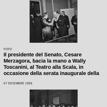
FOTO
Il presidente del Senato, Cesare
Merzagora, bacia la mano a Wally
Toscanini, al Teatro alla Scala, in
occasione della serata inaugurale della
stagione lirica 1958-1959 con l'opera
07 DICEMBRE 1958
"Turandot" di Giacomo Puccini, diretta
da Antonino Votto con la regia di
Margherita Walmann