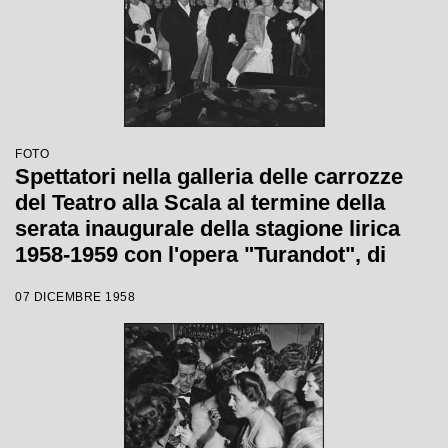
FOTO
Spettatori nella galleria delle carrozze
del Teatro alla Scala al termine della
serata inaugurale della stagione lirica
1958-1959 con l'opera "Turandot", di
Giacomo Puccini, diretta da Antonino
07 DICEMBRE 1958
Votto con la regia di Margherita
Wallmann