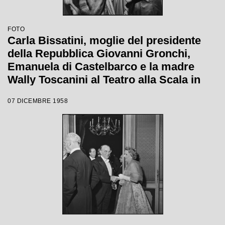
FOTO
Carla Bissatini, moglie del presidente
della Repubblica Giovanni Gronchi,
Emanuela di Castelbarco e la madre
Wally Toscanini al Teatro alla Scala in
occasione della serata inaugurale della
07 DICEMBRE 1958
stagione lirica 1958-1959 con l'opera
"Turandot", di Giacomo Puccini, diretta
da Antonino Votto con la regia di
Margherita Wallmann