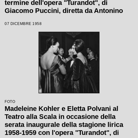
termine dell'opera "Turandot", di
Giacomo Puccini, diretta da Antonino
Votto con la regia di Margherita
07 DICEMBRE 1958
Wallmann, che inaugura la stagione
lirica 1958-1959
FOTO
Madeleine Kohler e Eletta Polvani al
Teatro alla Scala in occasione della
serata inaugurale della stagione lirica
1958-1959 con l'opera "Turandot", di