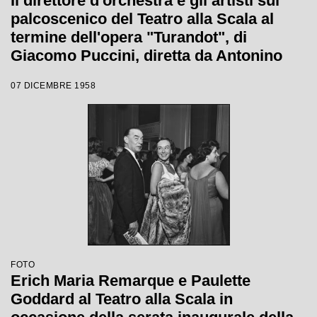
Il direttore d'orchestra e gli artisti sul
palcoscenico del Teatro alla Scala al
termine dell'opera "Turandot", di
Giacomo Puccini, diretta da Antonino
Votto con la regia di Margherita
07 DICEMBRE 1958
Wallmann, che inaugura la stagione
lirica 1958-1959
FOTO
Erich Maria Remarque e Paulette
Goddard al Teatro alla Scala in