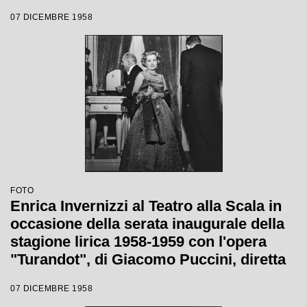
Giacomo Puccini, diretta da Antonino
07 DICEMBRE 1958
Votto con la regia di Margherita
Wallmann
FOTO
Enrica Invernizzi al Teatro alla Scala in
occasione della serata inaugurale della
stagione lirica 1958-1959 con l'opera
"Turandot", di Giacomo Puccini, diretta
da Antonino Votto con la regia di
07 DICEMBRE 1958
Margherita Wallmann