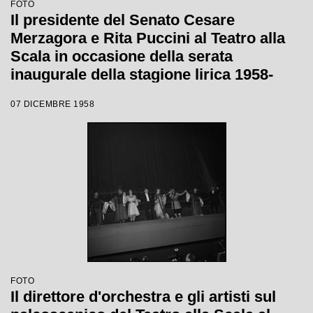
FOTO
Il presidente del Senato Cesare
Merzagora e Rita Puccini al Teatro alla
Scala in occasione della serata
inaugurale della stagione lirica 1958-
1959 con l'opera "Turandot", di Giacomo
07 DICEMBRE 1958
Puccini, diretta da Antonino Votto con la
regia di Margherita Wallmann
FOTO
Il direttore d'orchestra e gli artisti sul