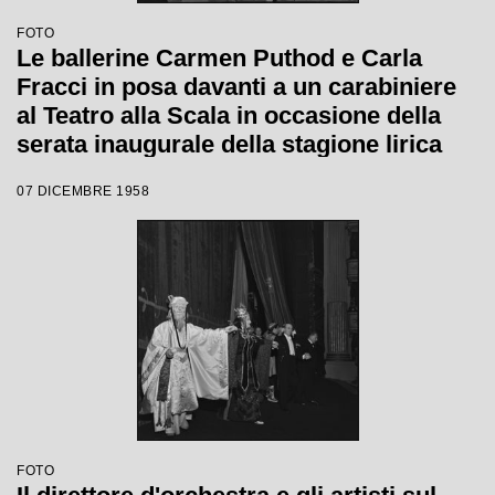
FOTO
Le ballerine Carmen Puthod e Carla
Fracci in posa davanti a un carabiniere
al Teatro alla Scala in occasione della
serata inaugurale della stagione lirica
1958-1959 con l'opera "Turandot" di
07 DICEMBRE 1958
Giacomo Puccini, diretta da Antonino
Votto con la regia di Margherita
Walmann
FOTO