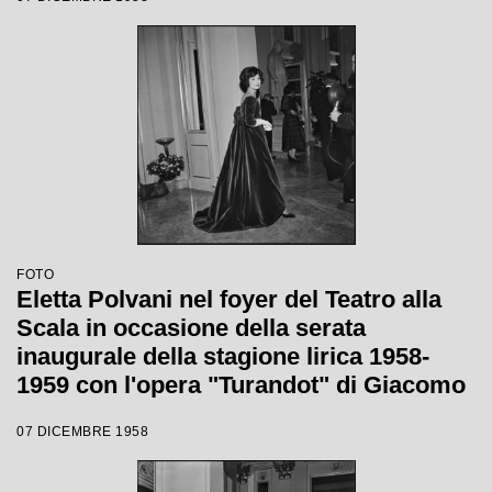
Votto con la regia di Margherita
Wallmann
FOTO
Eletta Polvani nel foyer del Teatro alla
Scala in occasione della serata
inaugurale della stagione lirica 1958-
1959 con l'opera "Turandot" di Giacomo
Puccini, diretta da Antonino Votto con la
07 DICEMBRE 1958
regia di Margherita Walmann