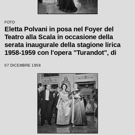
FOTO
Eletta Polvani in posa nel Foyer del
Teatro alla Scala in occasione della
serata inaugurale della stagione lirica
1958-1959 con l'opera "Turandot", di
Giacomo Puccini, diretta da Antonino
07 DICEMBRE 1958
Votto con la regia di Margherita
Wallmann