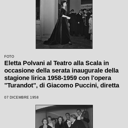
FOTO
Eletta Polvani al Teatro alla Scala in
occasione della serata inaugurale della
stagione lirica 1958-1959 con l'opera
"Turandot", di Giacomo Puccini, diretta
da Antonino Votto con la regia di
07 DICEMBRE 1958
Margherita Wallmann