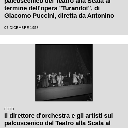
palcoscenico del Teatro alla Scala al
termine dell'opera "Turandot", di
Giacomo Puccini, diretta da Antonino
Votto con la regia di Margherita
07 DICEMBRE 1958
Wallmann, che inaugura la stagione
lirica 1958-1959
FOTO
Il direttore d'orchestra e gli artisti sul
palcoscenico del Teatro alla Scala al