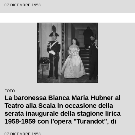
di Giacomo Puccini, diretta da Antonino
07 DICEMBRE 1958
Votto con la regia di Margherita
Wallmann
FOTO
La baronessa Bianca Maria Hubner al
Teatro alla Scala in occasione della
serata inaugurale della stagione lirica
1958-1959 con l'opera "Turandot", di
Giacomo Puccini, diretta da Antonino
07 DICEMBRE 1958