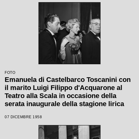
FOTO
Emanuela di Castelbarco Toscanini con
il marito Luigi Filippo d'Acquarone al
Teatro alla Scala in occasione della
serata inaugurale della stagione lirica
1958-1959 con l'opera "Turandot", di
07 DICEMBRE 1958
Giacomo Puccini, diretta da Antonino
Votto con la regia di Margherita
Wallmann