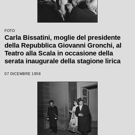
FOTO
Carla Bissatini, moglie del presidente
della Repubblica Giovanni Gronchi, al
Teatro alla Scala in occasione della
serata inaugurale della stagione lirica
1958-1959 con l'opera "Turandot", di
07 DICEMBRE 1958
Giacomo Puccini, diretta da Antonino
Votto con la regia di Margherita
Wallmann