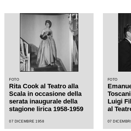
FOTO
FOTO
Rita Cook al Teatro alla
Emanuel
Scala in occasione della
Toscani
serata inaugurale della
Luigi F
stagione lirica 1958-1959
al Teatr
con l'opera "Turandot", di
occasio
07 DICEMBRE 1958
07 DICEMBR
Giacomo Puccini, diretta
inaugur