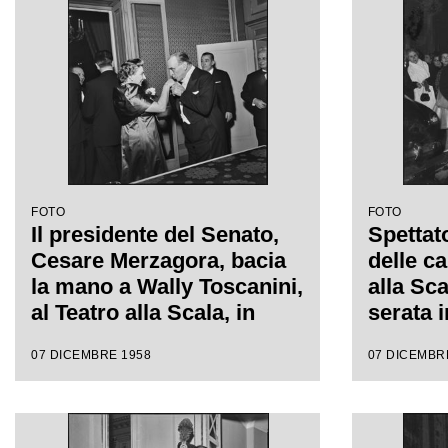
Wallmann, che inaugura la
regia d
stagione lirica 1958-1959
Wallma
FOTO
FOTO
Il presidente del Senato,
Spettato
Cesare Merzagora, bacia
delle ca
la mano a Wally Toscanini,
alla Sca
al Teatro alla Scala, in
serata 
occasione della serata
stagion
07 DICEMBRE 1958
07 DICEMBR
inaugurale della stagione
con l'o
lirica 1958-1959 con
Giacomo
l'opera "Turandot" di
da Anto
Giacomo Puccini, diretta
regia d