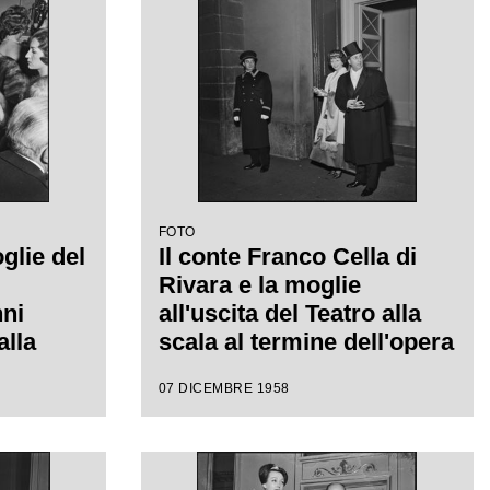
a
regia di Margherita
Walmann
FOTO
glie del
Il conte Franco Cella di
Rivara e la moglie
ni
all'uscita del Teatro alla
alla
scala al termine dell'opera
 della
"Turandot", di Giacomo
07 DICEMBRE 1958
della
Puccini, diretta da
58-1959
Antonino Votto con la
ot", di
regia di Margherita
iretta
Wallmann, che inaugura la