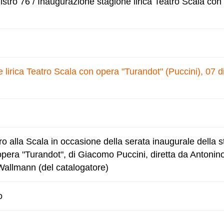
stro 76 / Inaugurazione stagione lirica Teatro Scala con
 lirica Teatro Scala con opera "Turandot" (Puccini), 07 
ro alla Scala in occasione della serata inaugurale della 
'opera "Turandot", di Giacomo Puccini, diretta da Antonin
 Wallmann (del catalogatore)
o