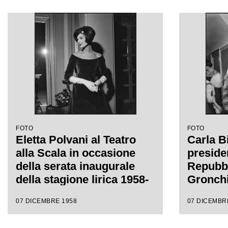
da Antonino Votto con la
lirica 
regia di Margherita
l'opera 
Wallmann
Giacomo
da Anto
regia d
Wallma
FOTO
FOTO
Eletta Polvani al Teatro
Carla Bi
alla Scala in occasione
preside
della serata inaugurale
Repubbl
della stagione lirica 1958-
Gronchi
1959 con l'opera
Castelb
07 DICEMBRE 1958
07 DICEMBR
"Turandot", di Giacomo
Wally T
Puccini, diretta da
alla Sc