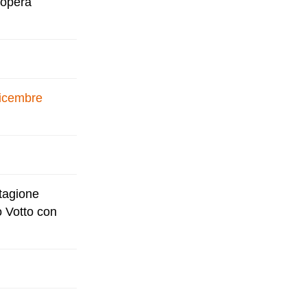
 opera
dicembre
stagione
o Votto con