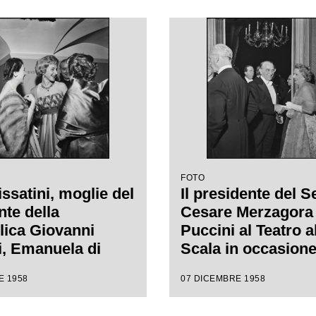
1958-1959 con
regia di Margherit
"Turandot", di
Wallmann
 Puccini, diretta
nino Votto con la
i Margherita
nn
FOTO
ssatini, moglie del
Il presidente del S
nte della
Cesare Merzagora 
ica Giovanni
Puccini al Teatro a
, Emanuela di
Scala in occasione
arco e la madre
serata inaugurale 
E 1958
07 DICEMBRE 1958
oscanini al Teatro
stagione lirica 19
ala in occasione
con l'opera "Turand