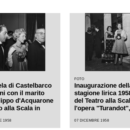
FOTO
a di Castelbarco
Inaugurazione dell
ni con il marito
stagione lirica 19
ilippo d'Acquarone
del Teatro alla Sca
o alla Scala in
l'opera "Turandot",
ne della serata
Giacomo Puccini, d
E 1958
07 DICEMBRE 1958
ale della stagione
da Antonino Votto 