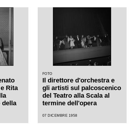
a
Giacomo Puccini, diretta
da Antonino Votto con la
regia di Margherita
Walmann
FOTO
enato
Il direttore d'orchestra e
e Rita
gli artisti sul palcoscenico
lla
del Teatro alla Scala al
 della
termine dell'opera
della
"Turandot", di Giacomo
07 DICEMBRE 1958
58-1959
Puccini, diretta da
ot", di
Antonino Votto con la