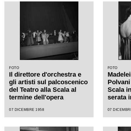
Antonino Votto con la
della s
regia di Margherita
della st
Wallmann
1959 co
"Turand
Puccini,
Antonin
regia d
Wallma
FOTO
FOTO
Il direttore d'orchestra e
Madelei
gli artisti sul palcoscenico
Polvani 
del Teatro alla Scala al
Scala i
termine dell'opera
serata 
"Turandot", di Giacomo
stagion
07 DICEMBRE 1958
07 DICEMBR
Puccini, diretta da
con l'o
Antonino Votto con la
Giacomo
regia di Margherita
da Anto