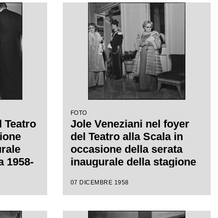
iretta
regia di Margherita
con la
Wallmann, che inaugura la
a
stagione lirica 1958-1959
FOTO
l Teatro
Jole Veneziani nel foyer
sione
del Teatro alla Scala in
urale
occasione della serata
ca 1958-
inaugurale della stagione
lirica 1958-1959 con
07 DICEMBRE 1958
acomo
l'opera "Turandot" di
Giacomo Puccini, diretta
 la
da Antonino Votto con la