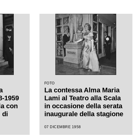
FOTO
a
La contessa Alma Maria
58-1959
Lami al Teatro alla Scala
la con
in occasione della serata
 di
inaugurale della stagione
iretta
lirica 1958-1959 con
07 DICEMBRE 1958
con la
l'opera "Turandot" di