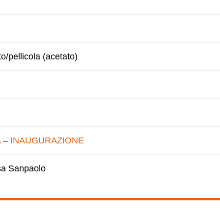
to/pellicola (acetato)
A
–
INAUGURAZIONE
esa Sanpaolo