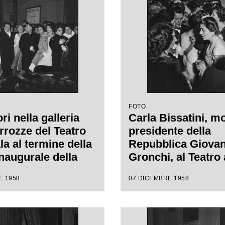
i Margherita
regia di Margherit
nn
Wallmann
FOTO
ri nella galleria
Carla Bissatini, mo
rrozze del Teatro
presidente della
la al termine della
Repubblica Giovan
inaugurale della
Gronchi, al Teatro 
e lirica 1958-1959
Scala in occasione
E 1958
07 DICEMBRE 1958
pera "Turandot", di
serata inaugurale 
 Puccini, diretta
stagione lirica 19
nino Votto con la
con l'opera "Turand
i Margherita
Giacomo Puccini, d