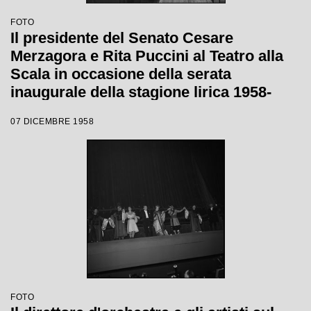
FOTO
Il presidente del Senato Cesare
Merzagora e Rita Puccini al Teatro alla
Scala in occasione della serata
inaugurale della stagione lirica 1958-
1959 con l'opera "Turandot", di Giacomo
07 DICEMBRE 1958
Puccini, diretta da Antonino Votto con la
regia di Margherita Wallmann
FOTO