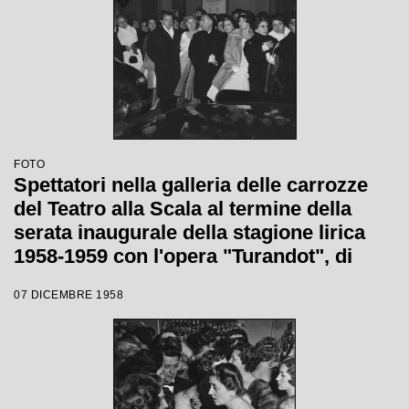
FOTO
Spettatori nella galleria delle carrozze
del Teatro alla Scala al termine della
serata inaugurale della stagione lirica
1958-1959 con l'opera "Turandot", di
Giacomo Puccini, diretta da Antonino
07 DICEMBRE 1958
Votto con la regia di Margherita
Wallmann