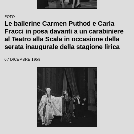
FOTO
Le ballerine Carmen Puthod e Carla
Fracci in posa davanti a un carabiniere
al Teatro alla Scala in occasione della
serata inaugurale della stagione lirica
1958-1959 con l'opera "Turandot" di
07 DICEMBRE 1958
Giacomo Puccini, diretta da Antonino
Votto con la regia di Margherita
Walmann