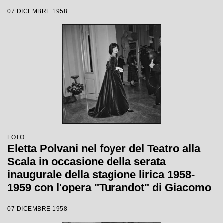
Giacomo Puccini, diretta da Antonino
07 DICEMBRE 1958
Votto con la regia di Margherita
Wallmann
FOTO
Eletta Polvani nel foyer del Teatro alla
Scala in occasione della serata
inaugurale della stagione lirica 1958-
1959 con l'opera "Turandot" di Giacomo
Puccini, diretta da Antonino Votto con la
07 DICEMBRE 1958
regia di Margherita Walmann