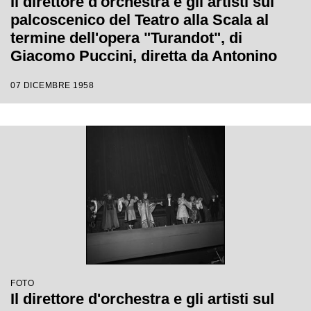
Il direttore d'orchestra e gli artisti sul
palcoscenico del Teatro alla Scala al
termine dell'opera "Turandot", di
Giacomo Puccini, diretta da Antonino
Votto con la regia di Margherita
07 DICEMBRE 1958
Wallmann, che inaugura la stagione
lirica 1958-1959
FOTO
Il direttore d'orchestra e gli artisti sul