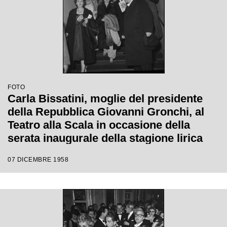
FOTO
Carla Bissatini, moglie del presidente
della Repubblica Giovanni Gronchi, al
Teatro alla Scala in occasione della
serata inaugurale della stagione lirica
1958-1959 con l'opera "Turandot", di
07 DICEMBRE 1958
Giacomo Puccini, diretta da Antonino
Votto con la regia di Margherita
Wallmann