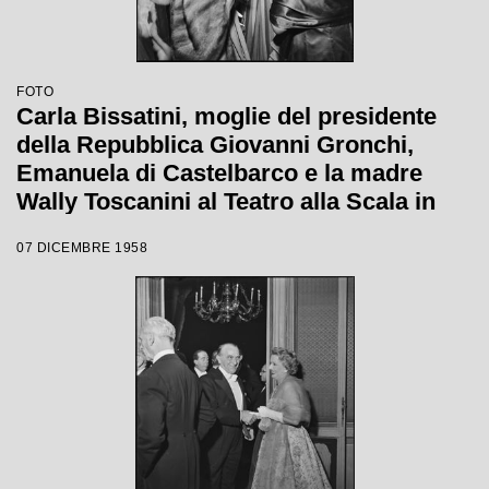
FOTO
Carla Bissatini, moglie del presidente
della Repubblica Giovanni Gronchi,
Emanuela di Castelbarco e la madre
Wally Toscanini al Teatro alla Scala in
occasione della serata inaugurale della
07 DICEMBRE 1958
stagione lirica 1958-1959 con l'opera
"Turandot", di Giacomo Puccini, diretta
da Antonino Votto con la regia di
Margherita Wallmann