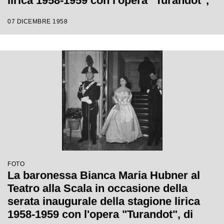
lirica 1958-1959 con l'opera "Turandot",
di Giacomo Puccini, diretta da Antonino
07 DICEMBRE 1958
Votto con la regia di Margherita
Wallmann
FOTO
La baronessa Bianca Maria Hubner al
Teatro alla Scala in occasione della
serata inaugurale della stagione lirica
1958-1959 con l'opera "Turandot", di