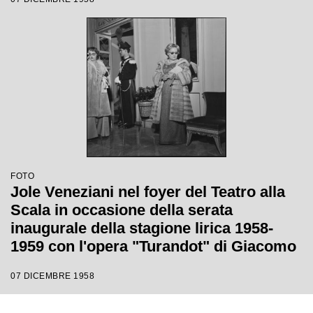
Margherita Wallmann
FOTO
Jole Veneziani nel foyer del Teatro alla
Scala in occasione della serata
inaugurale della stagione lirica 1958-
1959 con l'opera "Turandot" di Giacomo
Puccini, diretta da Antonino Votto con la
07 DICEMBRE 1958
regia di Margherita Walmann