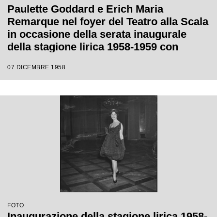
Paulette Goddard e Erich Maria
Remarque nel foyer del Teatro alla Scala
in occasione della serata inaugurale
della stagione lirica 1958-1959 con
l'opera "Turandot", di Giacomo Puccini,
07 DICEMBRE 1958
diretta da Antonino Votto con la regia di
Margherita Wallmann
FOTO
Inaugurazione della stagione lirica 1958-