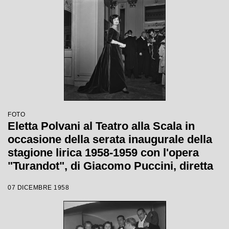
FOTO
Eletta Polvani al Teatro alla Scala in
occasione della serata inaugurale della
stagione lirica 1958-1959 con l'opera
"Turandot", di Giacomo Puccini, diretta
da Antonino Votto con la regia di
07 DICEMBRE 1958
Margherita Wallmann