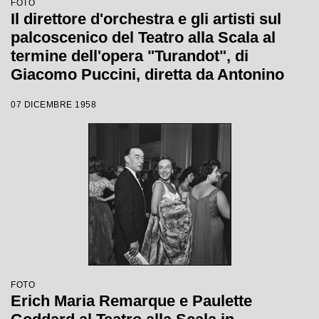
FOTO
Il direttore d'orchestra e gli artisti sul
palcoscenico del Teatro alla Scala al
termine dell'opera "Turandot", di
Giacomo Puccini, diretta da Antonino
Votto con la regia di Margherita
07 DICEMBRE 1958
Wallmann, che inaugura la stagione
lirica 1958-1959
FOTO
Erich Maria Remarque e Paulette