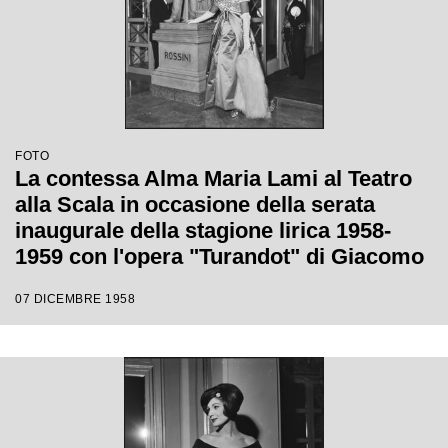
FOTO
La contessa Alma Maria Lami al Teatro
alla Scala in occasione della serata
inaugurale della stagione lirica 1958-
1959 con l'opera "Turandot" di Giacomo
Puccini, diretta da Antonino Votto con la
07 DICEMBRE 1958
regia di Margherita Walmann