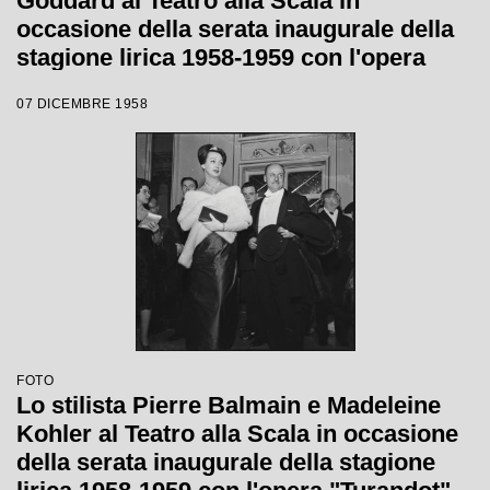
Goddard al Teatro alla Scala in
occasione della serata inaugurale della
stagione lirica 1958-1959 con l'opera
"Turandot" di Giacomo Puccini, diretta
07 DICEMBRE 1958
da Antonino Votto, con la regia di
Margherita Wallmann
FOTO
Lo stilista Pierre Balmain e Madeleine
Kohler al Teatro alla Scala in occasione
della serata inaugurale della stagione