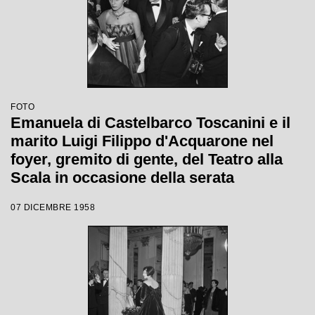
FOTO
Emanuela di Castelbarco Toscanini e il
marito Luigi Filippo d'Acquarone nel
foyer, gremito di gente, del Teatro alla
Scala in occasione della serata
inaugurale della stagione lirica 1958-
07 DICEMBRE 1958
1959 con l'opera "Turandot", di Giacomo
Puccini, diretta da Antonino Votto con la
regia di Margherita Wallmann