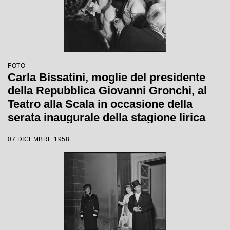
FOTO
Carla Bissatini, moglie del presidente
della Repubblica Giovanni Gronchi, al
Teatro alla Scala in occasione della
serata inaugurale della stagione lirica
1958-1959 con l'opera "Turandot", di
07 DICEMBRE 1958
Giacomo Puccini, diretta da Antonino
Votto con la regia di Margherita
Wallmann