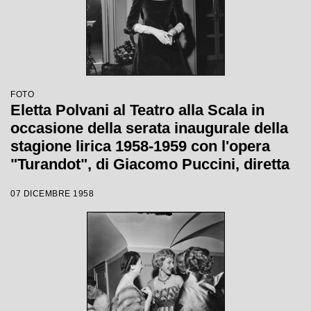
FOTO
Eletta Polvani al Teatro alla Scala in
occasione della serata inaugurale della
stagione lirica 1958-1959 con l'opera
"Turandot", di Giacomo Puccini, diretta
da Antonino Votto con la regia di
07 DICEMBRE 1958
Margherita Wallmann