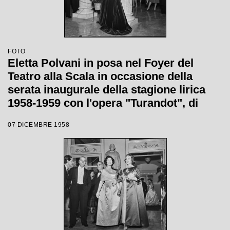
FOTO
Eletta Polvani in posa nel Foyer del
Teatro alla Scala in occasione della
serata inaugurale della stagione lirica
1958-1959 con l'opera "Turandot", di
Giacomo Puccini, diretta da Antonino
07 DICEMBRE 1958
Votto con la regia di Margherita
Wallmann