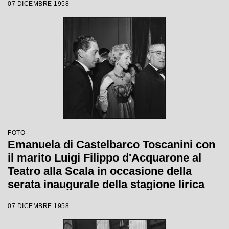
07 DICEMBRE 1958
Margherita Wallmann
FOTO
Emanuela di Castelbarco Toscanini con
il marito Luigi Filippo d'Acquarone al
Teatro alla Scala in occasione della
serata inaugurale della stagione lirica
1958-1959 con l'opera "Turandot", di
07 DICEMBRE 1958
Giacomo Puccini, diretta da Antonino
Votto con la regia di Margherita