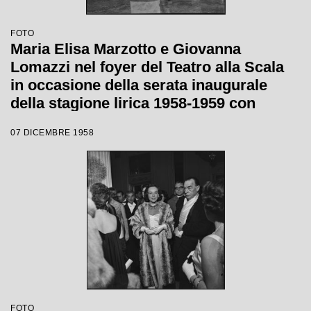
FOTO
Maria Elisa Marzotto e Giovanna
Lomazzi nel foyer del Teatro alla Scala
in occasione della serata inaugurale
della stagione lirica 1958-1959 con
l'opera "Turandot", di Giacomo Puccini,
07 DICEMBRE 1958
diretta da Antonino Votto con la regia di
Margherita Wallmann
FOTO