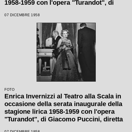
1958-1959 con l'opera "Turandot", di
Giacomo Puccini, diretta da Antonino
07 DICEMBRE 1958
Votto con la regia di Margherita
Wallmann
FOTO
Enrica Invernizzi al Teatro alla Scala in
occasione della serata inaugurale della
stagione lirica 1958-1959 con l'opera
"Turandot", di Giacomo Puccini, diretta
da Antonino Votto con la regia di
07 DICEMBRE 1958