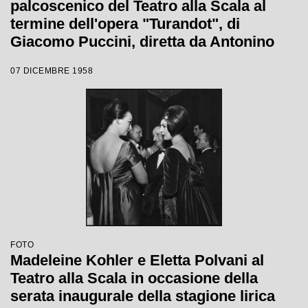
palcoscenico del Teatro alla Scala al
termine dell'opera "Turandot", di
Giacomo Puccini, diretta da Antonino
Votto con la regia di Margherita
07 DICEMBRE 1958
Wallmann, che inaugura la stagione
lirica 1958-1959
FOTO
Madeleine Kohler e Eletta Polvani al
Teatro alla Scala in occasione della
serata inaugurale della stagione lirica