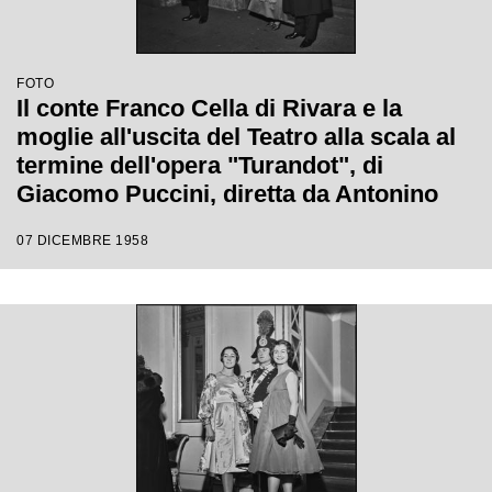
FOTO
Il conte Franco Cella di Rivara e la
moglie all'uscita del Teatro alla scala al
termine dell'opera "Turandot", di
Giacomo Puccini, diretta da Antonino
Votto con la regia di Margherita
07 DICEMBRE 1958
Wallmann, che inaugura la stagione
lirica 1958-1959