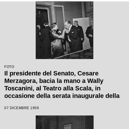
FOTO
Il presidente del Senato, Cesare
Merzagora, bacia la mano a Wally
Toscanini, al Teatro alla Scala, in
occasione della serata inaugurale della
stagione lirica 1958-1959 con l'opera
07 DICEMBRE 1958
"Turandot" di Giacomo Puccini, diretta
da Antonino Votto con la regia di
Margherita Walmann