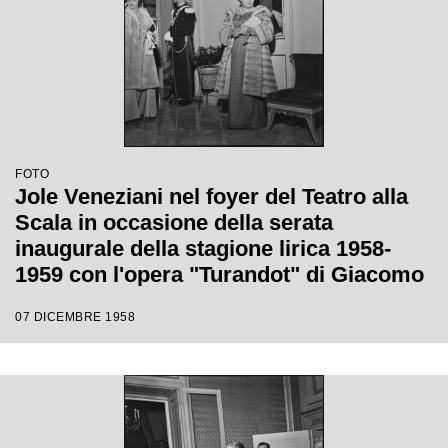
FOTO
Jole Veneziani nel foyer del Teatro alla
Scala in occasione della serata
inaugurale della stagione lirica 1958-
1959 con l'opera "Turandot" di Giacomo
Puccini, diretta da Antonino Votto con la
07 DICEMBRE 1958
regia di Margherita Walmann