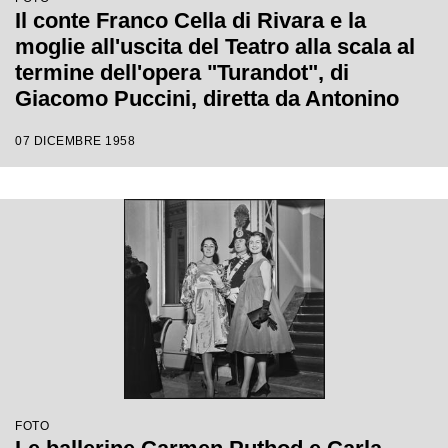
Il conte Franco Cella di Rivara e la
moglie all'uscita del Teatro alla scala al
termine dell'opera "Turandot", di
Giacomo Puccini, diretta da Antonino
Votto con la regia di Margherita
07 DICEMBRE 1958
Wallmann, che inaugura la stagione
lirica 1958-1959
FOTO