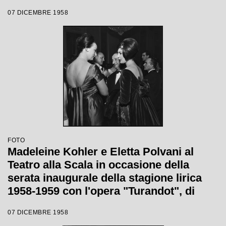
Votto con la regia di Margherita
07 DICEMBRE 1958
Wallmann, che inaugura la stagione
lirica 1958-1959
FOTO
Madeleine Kohler e Eletta Polvani al
Teatro alla Scala in occasione della
serata inaugurale della stagione lirica
1958-1959 con l'opera "Turandot", di
Giacomo Puccini, diretta da Antonino
07 DICEMBRE 1958
Votto con la regia di Margherita