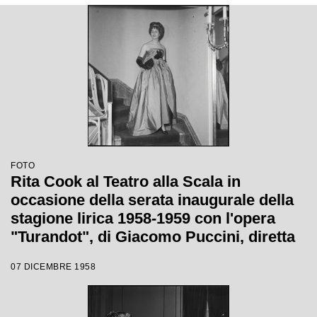
FOTO
Rita Cook al Teatro alla Scala in
occasione della serata inaugurale della
stagione lirica 1958-1959 con l'opera
"Turandot", di Giacomo Puccini, diretta
da Antonino Votto con la regia di
07 DICEMBRE 1958
Margherita Wallmann