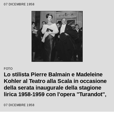
"Turandot" di Giacomo Puccini, diretta
07 DICEMBRE 1958
da Antonino Votto, con la regia di
Margherita Wallmann
FOTO
Lo stilista Pierre Balmain e Madeleine
Kohler al Teatro alla Scala in occasione
della serata inaugurale della stagione
lirica 1958-1959 con l'opera "Turandot",
di Giacomo Puccini, diretta da Antonino
07 DICEMBRE 1958
Votto con la regia di Margherita