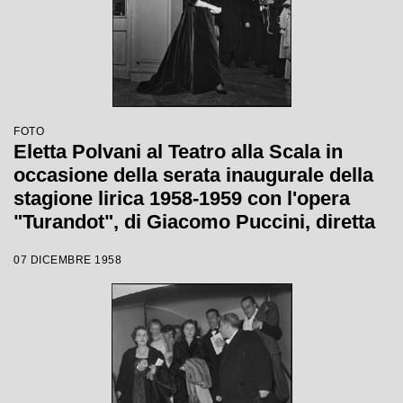
FOTO
Eletta Polvani al Teatro alla Scala in
occasione della serata inaugurale della
stagione lirica 1958-1959 con l'opera
"Turandot", di Giacomo Puccini, diretta
da Antonino Votto con la regia di
07 DICEMBRE 1958
Margherita Wallmann