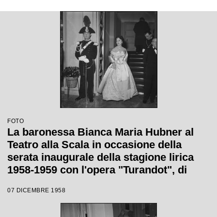
Wallmann
FOTO
La baronessa Bianca Maria Hubner al
Teatro alla Scala in occasione della
serata inaugurale della stagione lirica
1958-1959 con l'opera "Turandot", di
Giacomo Puccini, diretta da Antonino
07 DICEMBRE 1958
Votto con la regia di Margherita
Wallmann