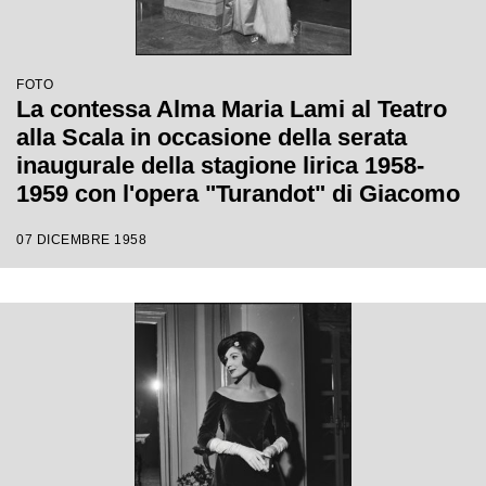
FOTO
La contessa Alma Maria Lami al Teatro
alla Scala in occasione della serata
inaugurale della stagione lirica 1958-
1959 con l'opera "Turandot" di Giacomo
Puccini, diretta da Antonino Votto con la
07 DICEMBRE 1958
regia di Margherita Walmann