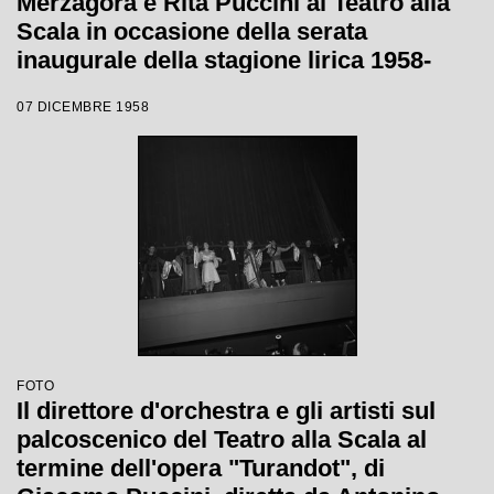
Merzagora e Rita Puccini al Teatro alla
Scala in occasione della serata
inaugurale della stagione lirica 1958-
1959 con l'opera "Turandot", di Giacomo
07 DICEMBRE 1958
Puccini, diretta da Antonino Votto con la
regia di Margherita Wallmann
FOTO
Il direttore d'orchestra e gli artisti sul
palcoscenico del Teatro alla Scala al
termine dell'opera "Turandot", di