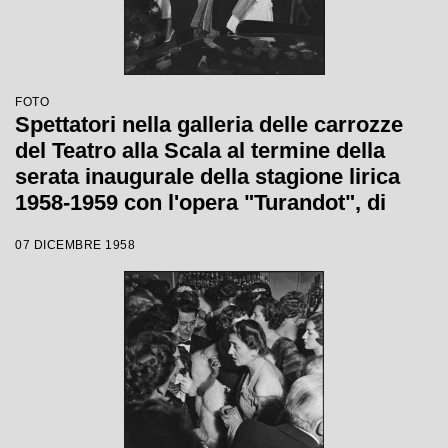
FOTO
Spettatori nella galleria delle carrozze
del Teatro alla Scala al termine della
serata inaugurale della stagione lirica
1958-1959 con l'opera "Turandot", di
Giacomo Puccini, diretta da Antonino
07 DICEMBRE 1958
Votto con la regia di Margherita
Wallmann