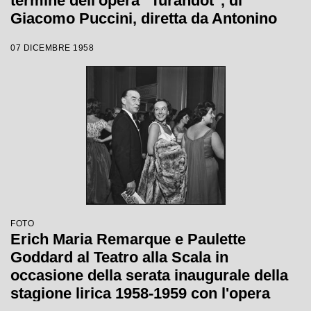
termine dell'opera "Turandot", di
Giacomo Puccini, diretta da Antonino
Votto con la regia di Margherita
07 DICEMBRE 1958
Wallmann, che inaugura la stagione
lirica 1958-1959
FOTO
Erich Maria Remarque e Paulette
Goddard al Teatro alla Scala in
occasione della serata inaugurale della
stagione lirica 1958-1959 con l'opera