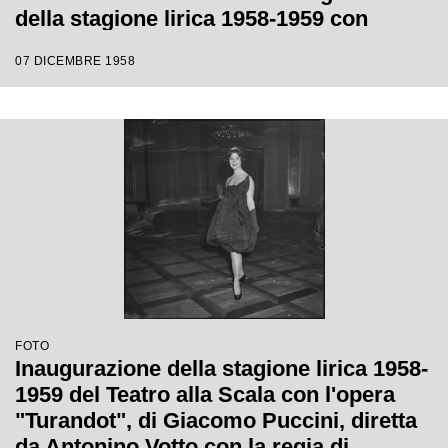
della stagione lirica 1958-1959 con
l'opera "Turandot", di Giacomo Puccini,
07 DICEMBRE 1958
diretta da Antonino Votto con la regia di
Margherita Wallmann
FOTO
Inaugurazione della stagione lirica 1958-
1959 del Teatro alla Scala con l'opera
"Turandot", di Giacomo Puccini, diretta
da Antonino Votto con la regia di