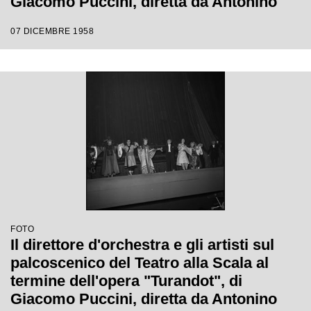
Giacomo Puccini, diretta da Antonino
Votto con la regia di Margherita
07 DICEMBRE 1958
Wallmann, che inaugura la stagione
lirica 1958-1959
FOTO
Il direttore d'orchestra e gli artisti sul
palcoscenico del Teatro alla Scala al
termine dell'opera "Turandot", di
Giacomo Puccini, diretta da Antonino