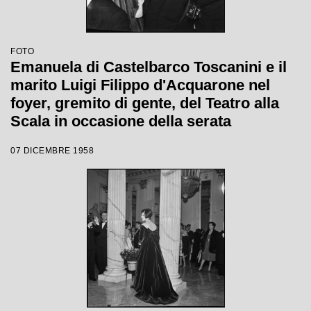
FOTO
Emanuela di Castelbarco Toscanini e il
marito Luigi Filippo d'Acquarone nel
foyer, gremito di gente, del Teatro alla
Scala in occasione della serata
inaugurale della stagione lirica 1958-
07 DICEMBRE 1958
1959 con l'opera "Turandot", di Giacomo
Puccini, diretta da Antonino Votto con la
regia di Margherita Wallmann