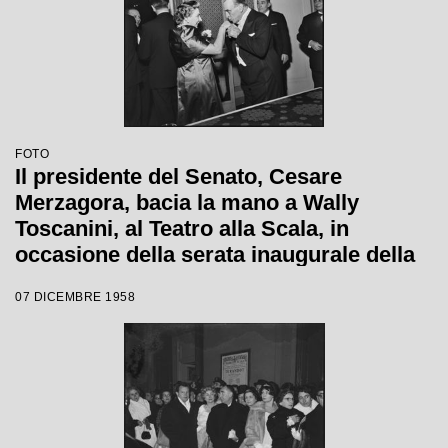
FOTO
Il presidente del Senato, Cesare
Merzagora, bacia la mano a Wally
Toscanini, al Teatro alla Scala, in
occasione della serata inaugurale della
stagione lirica 1958-1959 con l'opera
07 DICEMBRE 1958
"Turandot" di Giacomo Puccini, diretta
da Antonino Votto con la regia di
Margherita Walmann