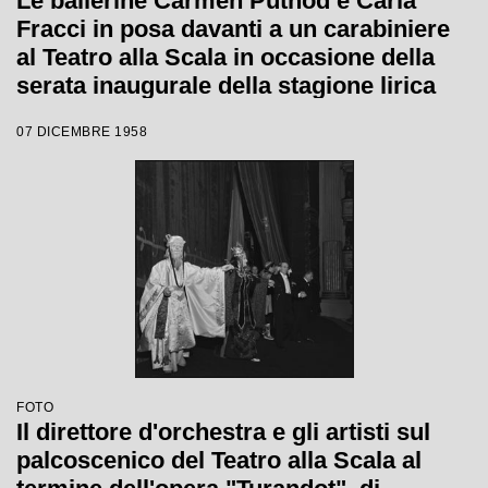
Le ballerine Carmen Puthod e Carla
Fracci in posa davanti a un carabiniere
al Teatro alla Scala in occasione della
serata inaugurale della stagione lirica
1958-1959 con l'opera "Turandot" di
07 DICEMBRE 1958
Giacomo Puccini, diretta da Antonino
Votto con la regia di Margherita
Walmann
FOTO
Il direttore d'orchestra e gli artisti sul
palcoscenico del Teatro alla Scala al