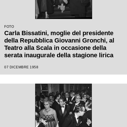
FOTO
Carla Bissatini, moglie del presidente
della Repubblica Giovanni Gronchi, al
Teatro alla Scala in occasione della
serata inaugurale della stagione lirica
1958-1959 con l'opera "Turandot", di
07 DICEMBRE 1958
Giacomo Puccini, diretta da Antonino
Votto con la regia di Margherita
Wallmann