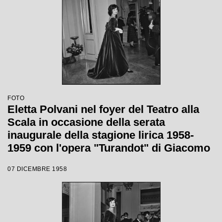
FOTO
Eletta Polvani nel foyer del Teatro alla
Scala in occasione della serata
inaugurale della stagione lirica 1958-
1959 con l'opera "Turandot" di Giacomo
Puccini, diretta da Antonino Votto con la
07 DICEMBRE 1958
regia di Margherita Walmann