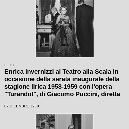
Wallmann
FOTO
Enrica Invernizzi al Teatro alla Scala in
occasione della serata inaugurale della
stagione lirica 1958-1959 con l'opera
"Turandot", di Giacomo Puccini, diretta
da Antonino Votto con la regia di
07 DICEMBRE 1958
Margherita Wallmann