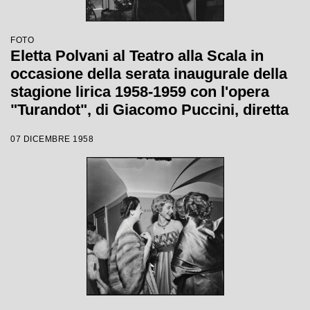
FOTO
Eletta Polvani al Teatro alla Scala in
occasione della serata inaugurale della
stagione lirica 1958-1959 con l'opera
"Turandot", di Giacomo Puccini, diretta
da Antonino Votto con la regia di
07 DICEMBRE 1958
Margherita Wallmann