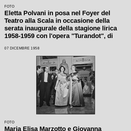
FOTO
Eletta Polvani in posa nel Foyer del
Teatro alla Scala in occasione della
serata inaugurale della stagione lirica
1958-1959 con l'opera "Turandot", di
Giacomo Puccini, diretta da Antonino
07 DICEMBRE 1958
Votto con la regia di Margherita
Wallmann
FOTO
Maria Elisa Marzotto e Giovanna