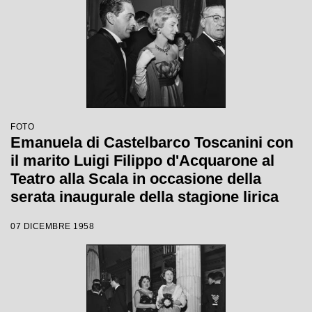
FOTO
Emanuela di Castelbarco Toscanini con
il marito Luigi Filippo d'Acquarone al
Teatro alla Scala in occasione della
serata inaugurale della stagione lirica
1958-1959 con l'opera "Turandot", di
07 DICEMBRE 1958
Giacomo Puccini, diretta da Antonino
Votto con la regia di Margherita
Wallmann