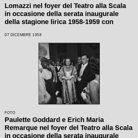
Lomazzi nel foyer del Teatro alla Scala
in occasione della serata inaugurale
della stagione lirica 1958-1959 con
l'opera "Turandot", di Giacomo Puccini,
07 DICEMBRE 1958
diretta da Antonino Votto con la regia di
Margherita Wallmann
FOTO
Paulette Goddard e Erich Maria
Remarque nel foyer del Teatro alla Scala
in occasione della serata inaugurale