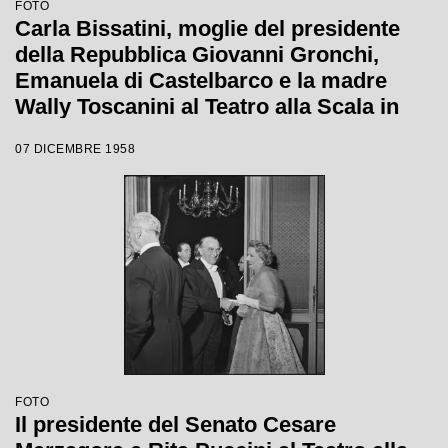
FOTO
Carla Bissatini, moglie del presidente
della Repubblica Giovanni Gronchi,
Emanuela di Castelbarco e la madre
Wally Toscanini al Teatro alla Scala in
occasione della serata inaugurale della
07 DICEMBRE 1958
stagione lirica 1958-1959 con l'opera
"Turandot", di Giacomo Puccini, diretta
da Antonino Votto con la regia di
Margherita Wallmann
FOTO
Il presidente del Senato Cesare