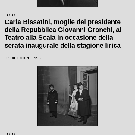
FOTO
Carla Bissatini, moglie del presidente
della Repubblica Giovanni Gronchi, al
Teatro alla Scala in occasione della
serata inaugurale della stagione lirica
1958-1959 con l'opera "Turandot", di
07 DICEMBRE 1958
Giacomo Puccini, diretta da Antonino
Votto con la regia di Margherita
Wallmann
FOTO