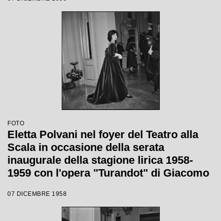
Votto con la regia di Margherita
Wallmann
FOTO
Eletta Polvani nel foyer del Teatro alla
Scala in occasione della serata
inaugurale della stagione lirica 1958-
1959 con l'opera "Turandot" di Giacomo
Puccini, diretta da Antonino Votto con la
07 DICEMBRE 1958
regia di Margherita Walmann