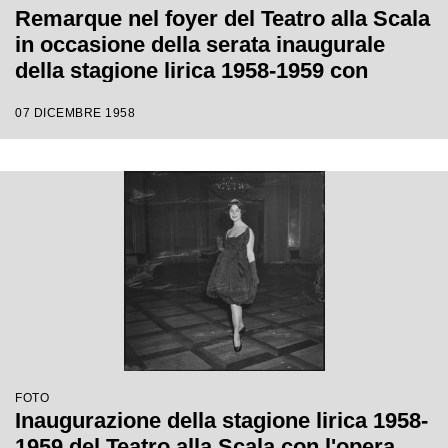
Remarque nel foyer del Teatro alla Scala
in occasione della serata inaugurale
della stagione lirica 1958-1959 con
l'opera "Turandot", di Giacomo Puccini,
07 DICEMBRE 1958
diretta da Antonino Votto con la regia di
Margherita Wallmann
FOTO
Inaugurazione della stagione lirica 1958-
1959 del Teatro alla Scala con l'opera