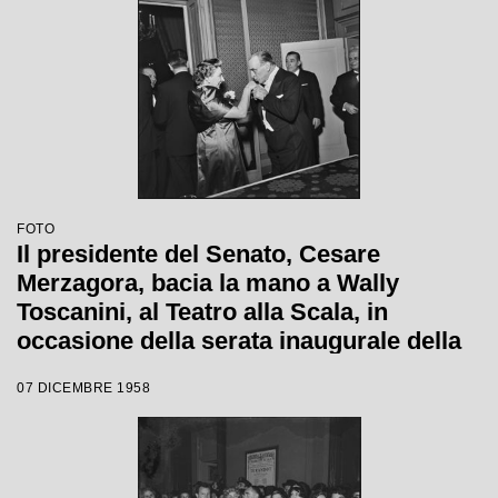
FOTO
Il presidente del Senato, Cesare
Merzagora, bacia la mano a Wally
Toscanini, al Teatro alla Scala, in
occasione della serata inaugurale della
stagione lirica 1958-1959 con l'opera
07 DICEMBRE 1958
"Turandot" di Giacomo Puccini, diretta
da Antonino Votto con la regia di
Margherita Walmann