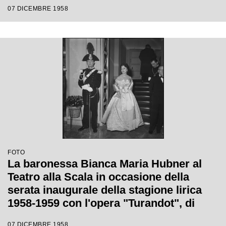
di Giacomo Puccini, diretta da Antonino
07 DICEMBRE 1958
Votto con la regia di Margherita
Wallmann
FOTO
La baronessa Bianca Maria Hubner al
Teatro alla Scala in occasione della
serata inaugurale della stagione lirica
1958-1959 con l'opera "Turandot", di
Giacomo Puccini, diretta da Antonino
07 DICEMBRE 1958