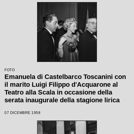
FOTO
Emanuela di Castelbarco Toscanini con
il marito Luigi Filippo d'Acquarone al
Teatro alla Scala in occasione della
serata inaugurale della stagione lirica
1958-1959 con l'opera "Turandot", di
07 DICEMBRE 1958
Giacomo Puccini, diretta da Antonino
Votto con la regia di Margherita
Wallmann