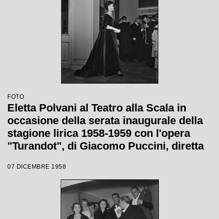
FOTO
Eletta Polvani al Teatro alla Scala in
occasione della serata inaugurale della
stagione lirica 1958-1959 con l'opera
"Turandot", di Giacomo Puccini, diretta
da Antonino Votto con la regia di
07 DICEMBRE 1958
Margherita Wallmann