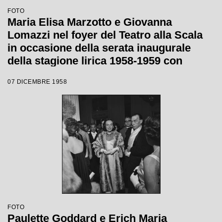
FOTO
Maria Elisa Marzotto e Giovanna
Lomazzi nel foyer del Teatro alla Scala
in occasione della serata inaugurale
della stagione lirica 1958-1959 con
l'opera "Turandot", di Giacomo Puccini,
07 DICEMBRE 1958
diretta da Antonino Votto con la regia di
Margherita Wallmann
FOTO
Paulette Goddard e Erich Maria