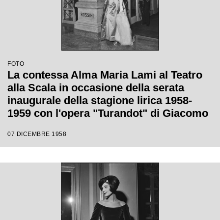
FOTO
La contessa Alma Maria Lami al Teatro
alla Scala in occasione della serata
inaugurale della stagione lirica 1958-
1959 con l'opera "Turandot" di Giacomo
Puccini, diretta da Antonino Votto con la
07 DICEMBRE 1958
regia di Margherita Walmann