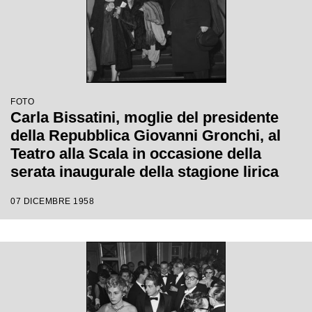
FOTO
Carla Bissatini, moglie del presidente
della Repubblica Giovanni Gronchi, al
Teatro alla Scala in occasione della
serata inaugurale della stagione lirica
1958-1959 con l'opera "Turandot", di
07 DICEMBRE 1958
Giacomo Puccini, diretta da Antonino
Votto con la regia di Margherita
Wallmann