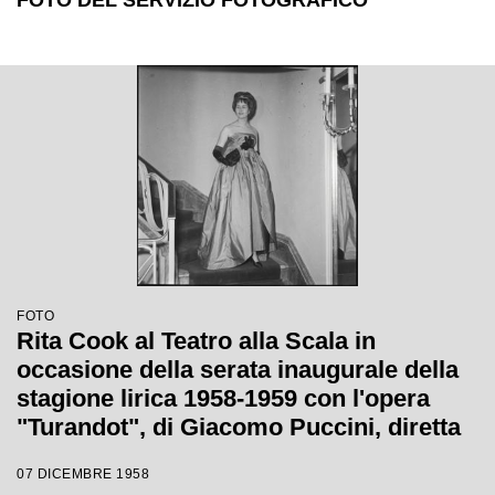
FOTO DEL SERVIZIO FOTOGRAFICO
FOTO
Rita Cook al Teatro alla Scala in
occasione della serata inaugurale della
stagione lirica 1958-1959 con l'opera
"Turandot", di Giacomo Puccini, diretta
da Antonino Votto con la regia di
07 DICEMBRE 1958
Margherita Wallmann