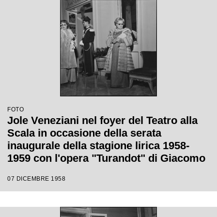
FOTO
Jole Veneziani nel foyer del Teatro alla
Scala in occasione della serata
inaugurale della stagione lirica 1958-
1959 con l'opera "Turandot" di Giacomo
Puccini, diretta da Antonino Votto con la
07 DICEMBRE 1958
regia di Margherita Walmann