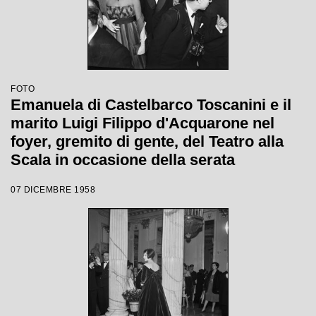
FOTO
Emanuela di Castelbarco Toscanini e il
marito Luigi Filippo d'Acquarone nel
foyer, gremito di gente, del Teatro alla
Scala in occasione della serata
inaugurale della stagione lirica 1958-
07 DICEMBRE 1958
1959 con l'opera "Turandot", di Giacomo
Puccini, diretta da Antonino Votto con la
regia di Margherita Wallmann