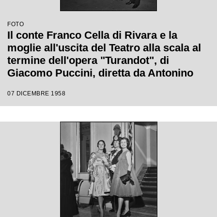
FOTO
Il conte Franco Cella di Rivara e la
moglie all'uscita del Teatro alla scala al
termine dell'opera "Turandot", di
Giacomo Puccini, diretta da Antonino
Votto con la regia di Margherita
07 DICEMBRE 1958
Wallmann, che inaugura la stagione
lirica 1958-1959