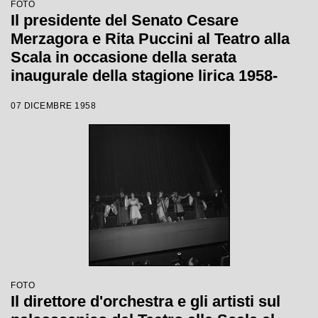
FOTO
Il presidente del Senato Cesare
Merzagora e Rita Puccini al Teatro alla
Scala in occasione della serata
inaugurale della stagione lirica 1958-
1959 con l'opera "Turandot", di Giacomo
07 DICEMBRE 1958
Puccini, diretta da Antonino Votto con la
regia di Margherita Wallmann
FOTO
Il direttore d'orchestra e gli artisti sul