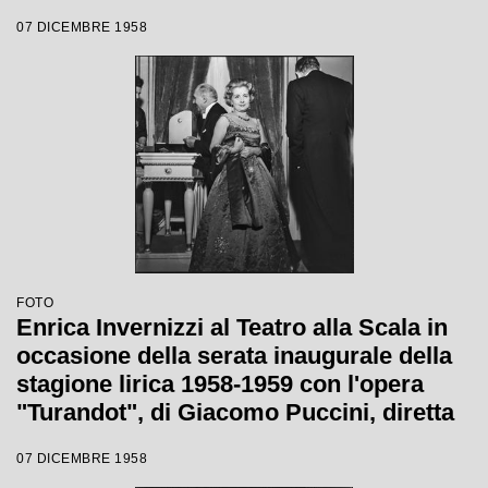
Giacomo Puccini, diretta da Antonino
07 DICEMBRE 1958
Votto con la regia di Margherita
Wallmann
FOTO
Enrica Invernizzi al Teatro alla Scala in
occasione della serata inaugurale della
stagione lirica 1958-1959 con l'opera
"Turandot", di Giacomo Puccini, diretta
da Antonino Votto con la regia di
07 DICEMBRE 1958
Margherita Wallmann