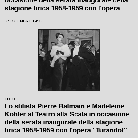
occasione della serata inaugurale della
stagione lirica 1958-1959 con l'opera
"Turandot" di Giacomo Puccini, diretta
07 DICEMBRE 1958
da Antonino Votto, con la regia di
Margherita Wallmann
FOTO
Lo stilista Pierre Balmain e Madeleine
Kohler al Teatro alla Scala in occasione
della serata inaugurale della stagione
lirica 1958-1959 con l'opera "Turandot",