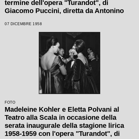
termine dell'opera "Turandot", di
Giacomo Puccini, diretta da Antonino
Votto con la regia di Margherita
07 DICEMBRE 1958
Wallmann, che inaugura la stagione
lirica 1958-1959
FOTO
Madeleine Kohler e Eletta Polvani al
Teatro alla Scala in occasione della
serata inaugurale della stagione lirica
1958-1959 con l'opera "Turandot", di