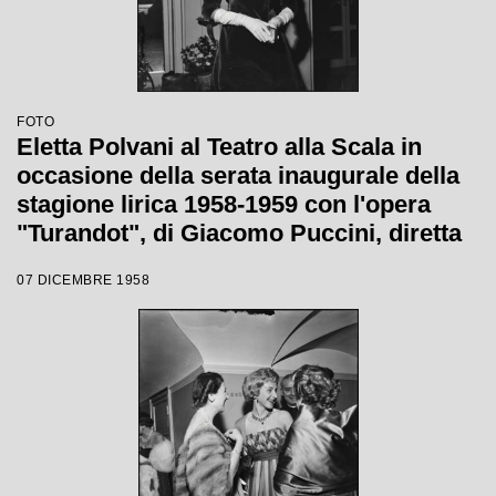
FOTO
Eletta Polvani al Teatro alla Scala in
occasione della serata inaugurale della
stagione lirica 1958-1959 con l'opera
"Turandot", di Giacomo Puccini, diretta
da Antonino Votto con la regia di
07 DICEMBRE 1958
Margherita Wallmann