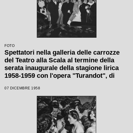
FOTO
Spettatori nella galleria delle carrozze
del Teatro alla Scala al termine della
serata inaugurale della stagione lirica
1958-1959 con l'opera "Turandot", di
Giacomo Puccini, diretta da Antonino
07 DICEMBRE 1958
Votto con la regia di Margherita
Wallmann