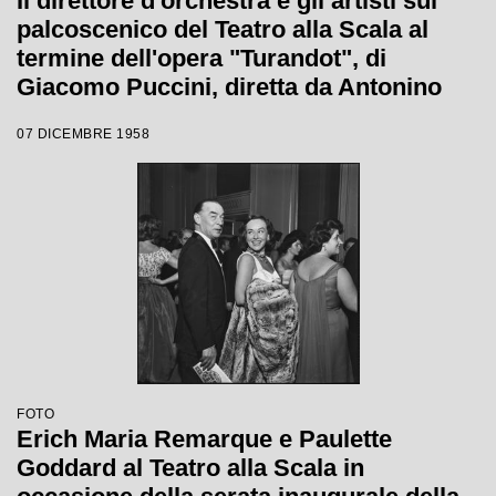
Il direttore d'orchestra e gli artisti sul
palcoscenico del Teatro alla Scala al
termine dell'opera "Turandot", di
Giacomo Puccini, diretta da Antonino
Votto con la regia di Margherita
07 DICEMBRE 1958
Wallmann, che inaugura la stagione
lirica 1958-1959
FOTO
Erich Maria Remarque e Paulette
Goddard al Teatro alla Scala in