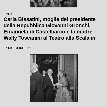
FOTO
Carla Bissatini, moglie del presidente
della Repubblica Giovanni Gronchi,
Emanuela di Castelbarco e la madre
Wally Toscanini al Teatro alla Scala in
occasione della serata inaugurale della
07 DICEMBRE 1958
stagione lirica 1958-1959 con l'opera
"Turandot", di Giacomo Puccini, diretta
da Antonino Votto con la regia di
Margherita Wallmann