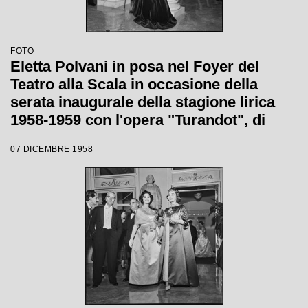
FOTO
Eletta Polvani in posa nel Foyer del
Teatro alla Scala in occasione della
serata inaugurale della stagione lirica
1958-1959 con l'opera "Turandot", di
Giacomo Puccini, diretta da Antonino
07 DICEMBRE 1958
Votto con la regia di Margherita
Wallmann