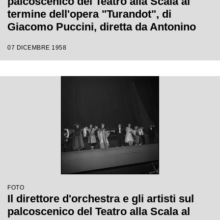
palcoscenico del Teatro alla Scala al
termine dell'opera "Turandot", di
Giacomo Puccini, diretta da Antonino
Votto con la regia di Margherita
07 DICEMBRE 1958
Wallmann, che inaugura la stagione
lirica 1958-1959
FOTO
Il direttore d'orchestra e gli artisti sul
palcoscenico del Teatro alla Scala al