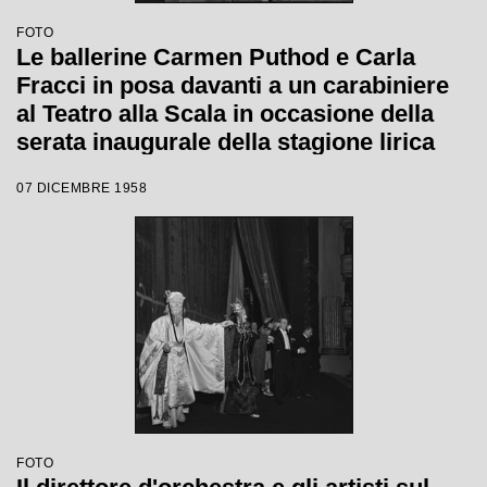
FOTO
Le ballerine Carmen Puthod e Carla
Fracci in posa davanti a un carabiniere
al Teatro alla Scala in occasione della
serata inaugurale della stagione lirica
1958-1959 con l'opera "Turandot" di
07 DICEMBRE 1958
Giacomo Puccini, diretta da Antonino
Votto con la regia di Margherita
Walmann
FOTO