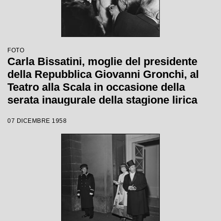
FOTO
Carla Bissatini, moglie del presidente
della Repubblica Giovanni Gronchi, al
Teatro alla Scala in occasione della
serata inaugurale della stagione lirica
1958-1959 con l'opera "Turandot", di
07 DICEMBRE 1958
Giacomo Puccini, diretta da Antonino
Votto con la regia di Margherita
Wallmann