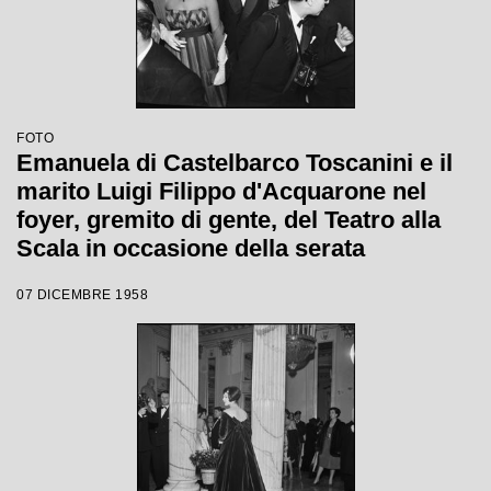
FOTO
Emanuela di Castelbarco Toscanini e il
marito Luigi Filippo d'Acquarone nel
foyer, gremito di gente, del Teatro alla
Scala in occasione della serata
inaugurale della stagione lirica 1958-
07 DICEMBRE 1958
1959 con l'opera "Turandot", di Giacomo
Puccini, diretta da Antonino Votto con la
regia di Margherita Wallmann