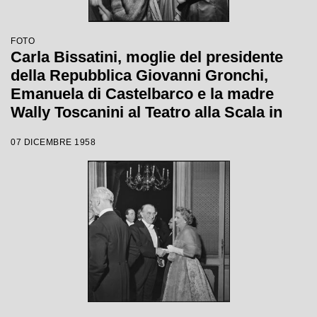
FOTO
Carla Bissatini, moglie del presidente
della Repubblica Giovanni Gronchi,
Emanuela di Castelbarco e la madre
Wally Toscanini al Teatro alla Scala in
occasione della serata inaugurale della
07 DICEMBRE 1958
stagione lirica 1958-1959 con l'opera
"Turandot", di Giacomo Puccini, diretta
da Antonino Votto con la regia di
Margherita Wallmann