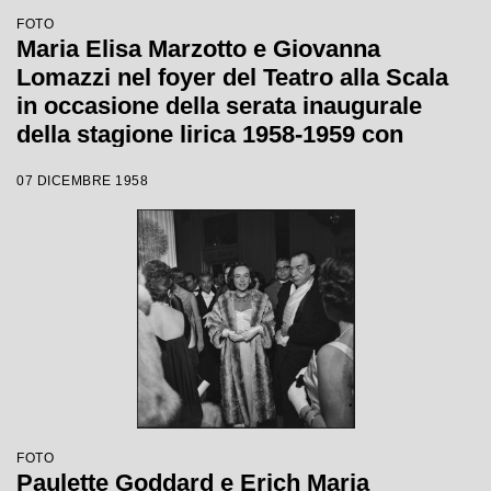
FOTO
Maria Elisa Marzotto e Giovanna
Lomazzi nel foyer del Teatro alla Scala
in occasione della serata inaugurale
della stagione lirica 1958-1959 con
l'opera "Turandot", di Giacomo Puccini,
07 DICEMBRE 1958
diretta da Antonino Votto con la regia di
Margherita Wallmann
FOTO
Paulette Goddard e Erich Maria