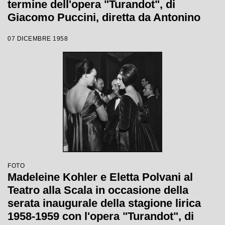
termine dell'opera "Turandot", di
Giacomo Puccini, diretta da Antonino
Votto con la regia di Margherita
07 DICEMBRE 1958
Wallmann, che inaugura la stagione
lirica 1958-1959
FOTO
Madeleine Kohler e Eletta Polvani al
Teatro alla Scala in occasione della
serata inaugurale della stagione lirica
1958-1959 con l'opera "Turandot", di