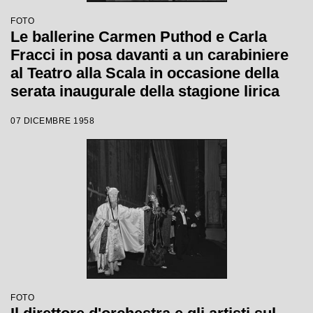
FOTO
Le ballerine Carmen Puthod e Carla
Fracci in posa davanti a un carabiniere
al Teatro alla Scala in occasione della
serata inaugurale della stagione lirica
1958-1959 con l'opera "Turandot" di
07 DICEMBRE 1958
Giacomo Puccini, diretta da Antonino
Votto con la regia di Margherita
Walmann
FOTO