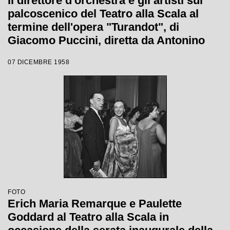
Il direttore d'orchestra e gli artisti sul
palcoscenico del Teatro alla Scala al
termine dell'opera "Turandot", di
Giacomo Puccini, diretta da Antonino
Votto con la regia di Margherita
07 DICEMBRE 1958
Wallmann, che inaugura la stagione
lirica 1958-1959
FOTO
Erich Maria Remarque e Paulette
Goddard al Teatro alla Scala in