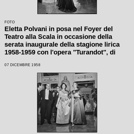
FOTO
Eletta Polvani in posa nel Foyer del
Teatro alla Scala in occasione della
serata inaugurale della stagione lirica
1958-1959 con l'opera "Turandot", di
Giacomo Puccini, diretta da Antonino
07 DICEMBRE 1958
Votto con la regia di Margherita
Wallmann