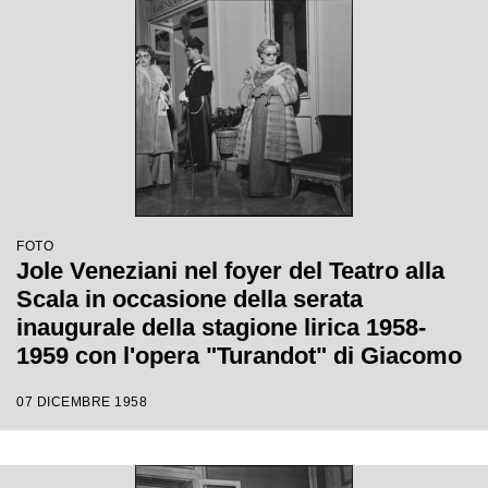
FOTO
Jole Veneziani nel foyer del Teatro alla
Scala in occasione della serata
inaugurale della stagione lirica 1958-
1959 con l'opera "Turandot" di Giacomo
Puccini, diretta da Antonino Votto con la
07 DICEMBRE 1958
regia di Margherita Walmann