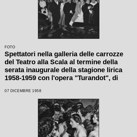
FOTO
Spettatori nella galleria delle carrozze
del Teatro alla Scala al termine della
serata inaugurale della stagione lirica
1958-1959 con l'opera "Turandot", di
Giacomo Puccini, diretta da Antonino
07 DICEMBRE 1958
Votto con la regia di Margherita
Wallmann