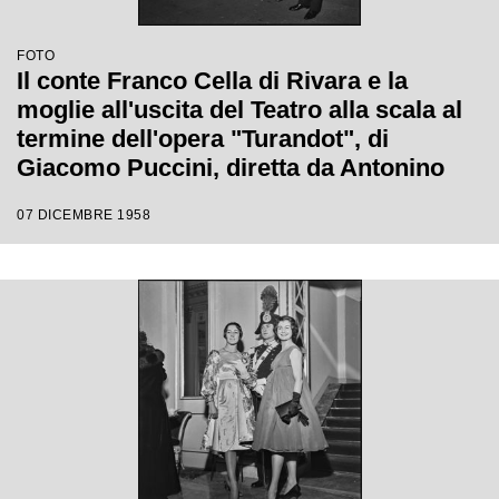
FOTO
Il conte Franco Cella di Rivara e la
moglie all'uscita del Teatro alla scala al
termine dell'opera "Turandot", di
Giacomo Puccini, diretta da Antonino
Votto con la regia di Margherita
07 DICEMBRE 1958
Wallmann, che inaugura la stagione
lirica 1958-1959