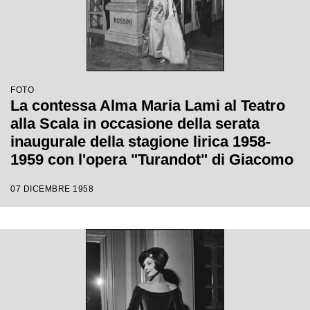
FOTO
La contessa Alma Maria Lami al Teatro
alla Scala in occasione della serata
inaugurale della stagione lirica 1958-
1959 con l'opera "Turandot" di Giacomo
Puccini, diretta da Antonino Votto con la
07 DICEMBRE 1958
regia di Margherita Walmann