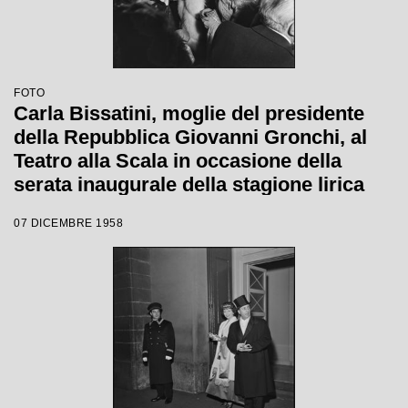
FOTO
Carla Bissatini, moglie del presidente
della Repubblica Giovanni Gronchi, al
Teatro alla Scala in occasione della
serata inaugurale della stagione lirica
1958-1959 con l'opera "Turandot", di
07 DICEMBRE 1958
Giacomo Puccini, diretta da Antonino
Votto con la regia di Margherita
Wallmann