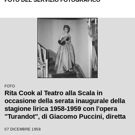
FOTO DEL SERVIZIO FOTOGRAFICO
FOTO
Rita Cook al Teatro alla Scala in
occasione della serata inaugurale della
stagione lirica 1958-1959 con l'opera
"Turandot", di Giacomo Puccini, diretta
da Antonino Votto con la regia di
07 DICEMBRE 1958
Margherita Wallmann