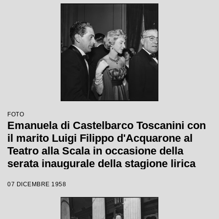
FOTO
Emanuela di Castelbarco Toscanini con
il marito Luigi Filippo d'Acquarone al
Teatro alla Scala in occasione della
serata inaugurale della stagione lirica
1958-1959 con l'opera "Turandot", di
07 DICEMBRE 1958
Giacomo Puccini, diretta da Antonino
Votto con la regia di Margherita
Wallmann