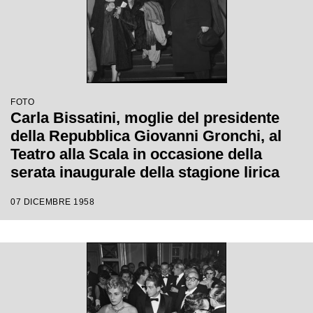
FOTO
Carla Bissatini, moglie del presidente
della Repubblica Giovanni Gronchi, al
Teatro alla Scala in occasione della
serata inaugurale della stagione lirica
1958-1959 con l'opera "Turandot", di
07 DICEMBRE 1958
Giacomo Puccini, diretta da Antonino
Votto con la regia di Margherita
Wallmann