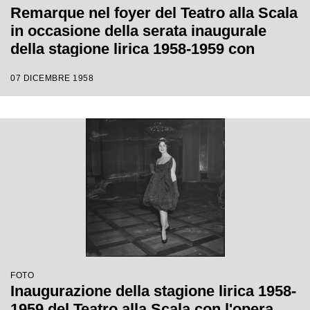
Remarque nel foyer del Teatro alla Scala
in occasione della serata inaugurale
della stagione lirica 1958-1959 con
l'opera "Turandot", di Giacomo Puccini,
07 DICEMBRE 1958
diretta da Antonino Votto con la regia di
Margherita Wallmann
FOTO
Inaugurazione della stagione lirica 1958-
1959 del Teatro alla Scala con l'opera