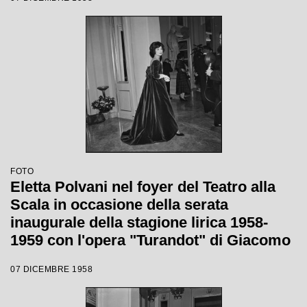
Votto con la regia di Margherita
Wallmann
FOTO
Eletta Polvani nel foyer del Teatro alla
Scala in occasione della serata
inaugurale della stagione lirica 1958-
1959 con l'opera "Turandot" di Giacomo
Puccini, diretta da Antonino Votto con la
07 DICEMBRE 1958
regia di Margherita Walmann