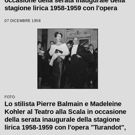
occasione della serata inaugurale della
stagione lirica 1958-1959 con l'opera
"Turandot" di Giacomo Puccini, diretta
07 DICEMBRE 1958
da Antonino Votto, con la regia di
Margherita Wallmann
FOTO
Lo stilista Pierre Balmain e Madeleine
Kohler al Teatro alla Scala in occasione
della serata inaugurale della stagione
lirica 1958-1959 con l'opera "Turandot",