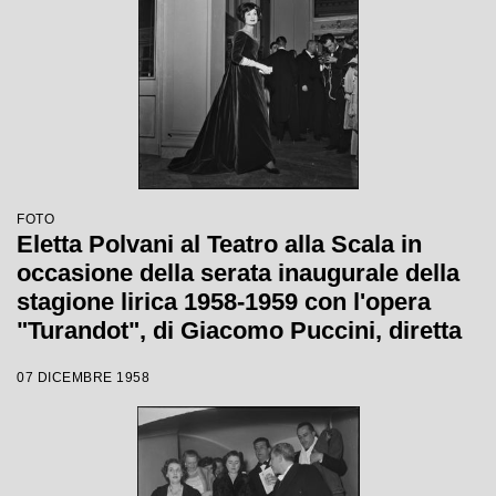
FOTO
Eletta Polvani al Teatro alla Scala in
occasione della serata inaugurale della
stagione lirica 1958-1959 con l'opera
"Turandot", di Giacomo Puccini, diretta
da Antonino Votto con la regia di
07 DICEMBRE 1958
Margherita Wallmann