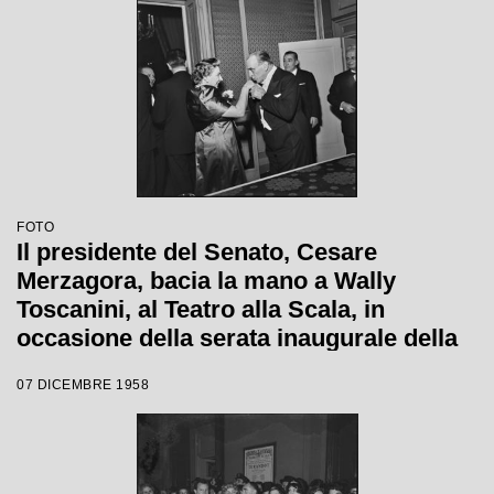
FOTO
Il presidente del Senato, Cesare
Merzagora, bacia la mano a Wally
Toscanini, al Teatro alla Scala, in
occasione della serata inaugurale della
stagione lirica 1958-1959 con l'opera
07 DICEMBRE 1958
"Turandot" di Giacomo Puccini, diretta
da Antonino Votto con la regia di
Margherita Walmann