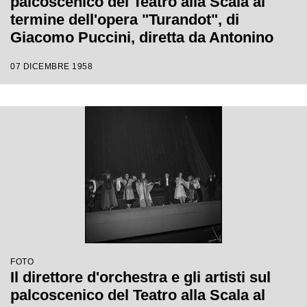
palcoscenico del Teatro alla Scala al
termine dell'opera "Turandot", di
Giacomo Puccini, diretta da Antonino
Votto con la regia di Margherita
07 DICEMBRE 1958
Wallmann, che inaugura la stagione
lirica 1958-1959
FOTO
Il direttore d'orchestra e gli artisti sul
palcoscenico del Teatro alla Scala al