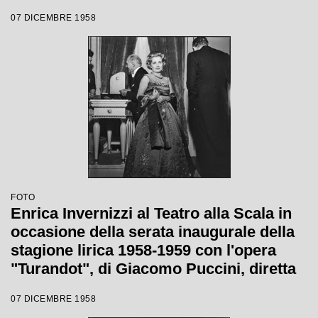
Giacomo Puccini, diretta da Antonino
07 DICEMBRE 1958
Votto con la regia di Margherita
Wallmann
FOTO
Enrica Invernizzi al Teatro alla Scala in
occasione della serata inaugurale della
stagione lirica 1958-1959 con l'opera
"Turandot", di Giacomo Puccini, diretta
da Antonino Votto con la regia di
07 DICEMBRE 1958
Margherita Wallmann