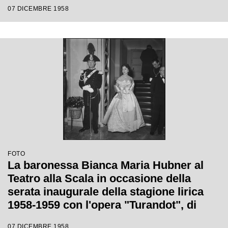
di Giacomo Puccini, diretta da Antonino
07 DICEMBRE 1958
Votto con la regia di Margherita
Wallmann
FOTO
La baronessa Bianca Maria Hubner al
Teatro alla Scala in occasione della
serata inaugurale della stagione lirica
1958-1959 con l'opera "Turandot", di
Giacomo Puccini, diretta da Antonino
07 DICEMBRE 1958