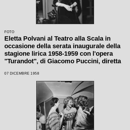
FOTO
Eletta Polvani al Teatro alla Scala in
occasione della serata inaugurale della
stagione lirica 1958-1959 con l'opera
"Turandot", di Giacomo Puccini, diretta
da Antonino Votto con la regia di
07 DICEMBRE 1958
Margherita Wallmann