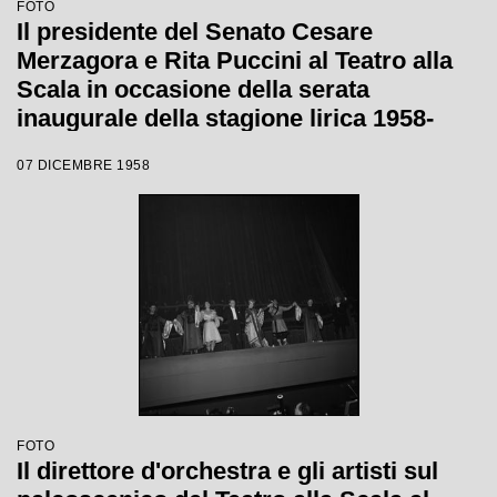
FOTO
Il presidente del Senato Cesare
Merzagora e Rita Puccini al Teatro alla
Scala in occasione della serata
inaugurale della stagione lirica 1958-
1959 con l'opera "Turandot", di Giacomo
07 DICEMBRE 1958
Puccini, diretta da Antonino Votto con la
regia di Margherita Wallmann
FOTO
Il direttore d'orchestra e gli artisti sul