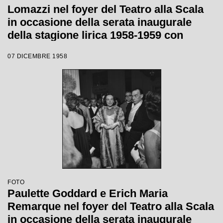
Lomazzi nel foyer del Teatro alla Scala
in occasione della serata inaugurale
della stagione lirica 1958-1959 con
l'opera "Turandot", di Giacomo Puccini,
07 DICEMBRE 1958
diretta da Antonino Votto con la regia di
Margherita Wallmann
FOTO
Paulette Goddard e Erich Maria
Remarque nel foyer del Teatro alla Scala
in occasione della serata inaugurale