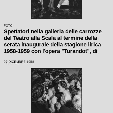
FOTO
Spettatori nella galleria delle carrozze
del Teatro alla Scala al termine della
serata inaugurale della stagione lirica
1958-1959 con l'opera "Turandot", di
Giacomo Puccini, diretta da Antonino
07 DICEMBRE 1958
Votto con la regia di Margherita
Wallmann