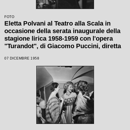
FOTO
Eletta Polvani al Teatro alla Scala in
occasione della serata inaugurale della
stagione lirica 1958-1959 con l'opera
"Turandot", di Giacomo Puccini, diretta
da Antonino Votto con la regia di
07 DICEMBRE 1958
Margherita Wallmann