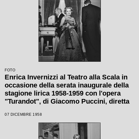
Wallmann
FOTO
Enrica Invernizzi al Teatro alla Scala in
occasione della serata inaugurale della
stagione lirica 1958-1959 con l'opera
"Turandot", di Giacomo Puccini, diretta
da Antonino Votto con la regia di
07 DICEMBRE 1958
Margherita Wallmann