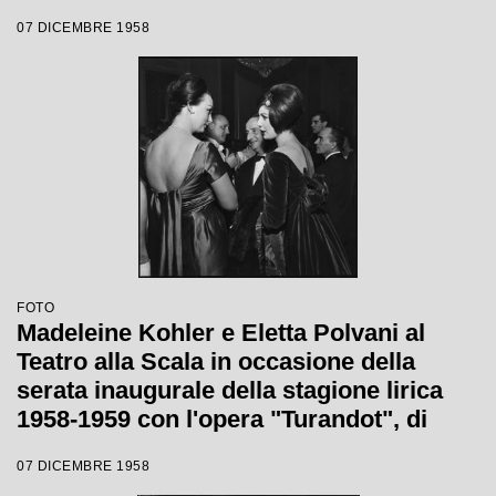
Votto con la regia di Margherita
07 DICEMBRE 1958
Wallmann, che inaugura la stagione
lirica 1958-1959
FOTO
Madeleine Kohler e Eletta Polvani al
Teatro alla Scala in occasione della
serata inaugurale della stagione lirica
1958-1959 con l'opera "Turandot", di
Giacomo Puccini, diretta da Antonino
07 DICEMBRE 1958
Votto con la regia di Margherita