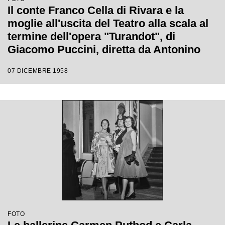
Il conte Franco Cella di Rivara e la
moglie all'uscita del Teatro alla scala al
termine dell'opera "Turandot", di
Giacomo Puccini, diretta da Antonino
Votto con la regia di Margherita
07 DICEMBRE 1958
Wallmann, che inaugura la stagione
lirica 1958-1959
FOTO