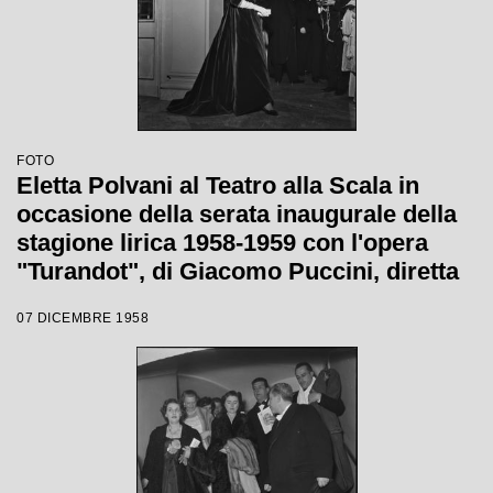
FOTO
Eletta Polvani al Teatro alla Scala in
occasione della serata inaugurale della
stagione lirica 1958-1959 con l'opera
"Turandot", di Giacomo Puccini, diretta
da Antonino Votto con la regia di
07 DICEMBRE 1958
Margherita Wallmann