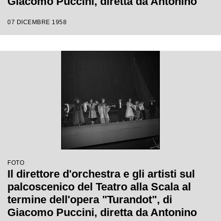
Giacomo Puccini, diretta da Antonino
Votto con la regia di Margherita
07 DICEMBRE 1958
Wallmann, che inaugura la stagione
lirica 1958-1959
FOTO
Il direttore d'orchestra e gli artisti sul
palcoscenico del Teatro alla Scala al
termine dell'opera "Turandot", di
Giacomo Puccini, diretta da Antonino