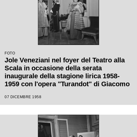
FOTO
Jole Veneziani nel foyer del Teatro alla
Scala in occasione della serata
inaugurale della stagione lirica 1958-
1959 con l'opera "Turandot" di Giacomo
Puccini, diretta da Antonino Votto con la
07 DICEMBRE 1958
regia di Margherita Walmann