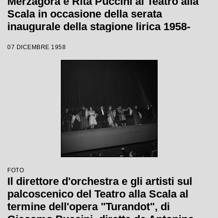
Merzagora e Rita Puccini al Teatro alla
Scala in occasione della serata
inaugurale della stagione lirica 1958-
1959 con l'opera "Turandot", di Giacomo
07 DICEMBRE 1958
Puccini, diretta da Antonino Votto con la
regia di Margherita Wallmann
FOTO
Il direttore d'orchestra e gli artisti sul
palcoscenico del Teatro alla Scala al
termine dell'opera "Turandot", di