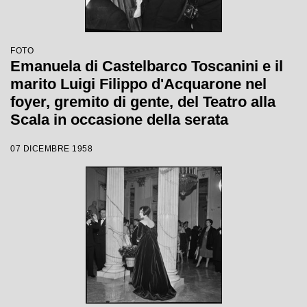
FOTO
Emanuela di Castelbarco Toscanini e il
marito Luigi Filippo d'Acquarone nel
foyer, gremito di gente, del Teatro alla
Scala in occasione della serata
inaugurale della stagione lirica 1958-
07 DICEMBRE 1958
1959 con l'opera "Turandot", di Giacomo
Puccini, diretta da Antonino Votto con la
regia di Margherita Wallmann