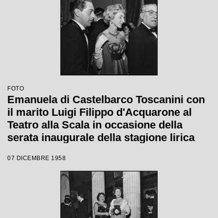
FOTO
Emanuela di Castelbarco Toscanini con
il marito Luigi Filippo d'Acquarone al
Teatro alla Scala in occasione della
serata inaugurale della stagione lirica
1958-1959 con l'opera "Turandot", di
07 DICEMBRE 1958
Giacomo Puccini, diretta da Antonino
Votto con la regia di Margherita
Wallmann