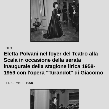
FOTO
Eletta Polvani nel foyer del Teatro alla
Scala in occasione della serata
inaugurale della stagione lirica 1958-
1959 con l'opera "Turandot" di Giacomo
Puccini, diretta da Antonino Votto con la
07 DICEMBRE 1958
regia di Margherita Walmann