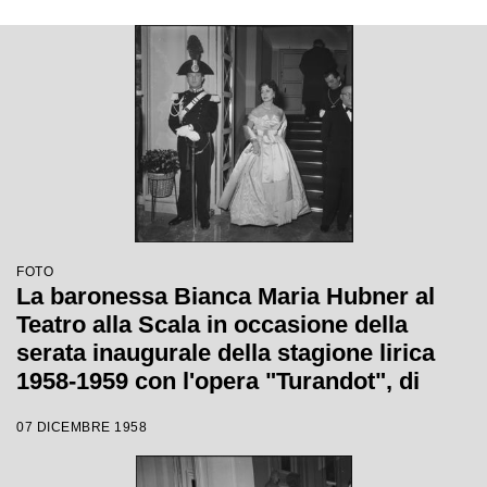
Wallmann
FOTO
La baronessa Bianca Maria Hubner al
Teatro alla Scala in occasione della
serata inaugurale della stagione lirica
1958-1959 con l'opera "Turandot", di
Giacomo Puccini, diretta da Antonino
07 DICEMBRE 1958
Votto con la regia di Margherita
Wallmann