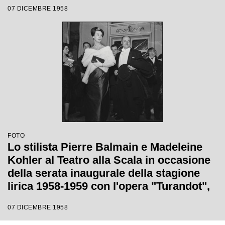
"Turandot" di Giacomo Puccini, diretta
07 DICEMBRE 1958
da Antonino Votto, con la regia di
Margherita Wallmann
FOTO
Lo stilista Pierre Balmain e Madeleine
Kohler al Teatro alla Scala in occasione
della serata inaugurale della stagione
lirica 1958-1959 con l'opera "Turandot",
di Giacomo Puccini, diretta da Antonino
07 DICEMBRE 1958
Votto con la regia di Margherita