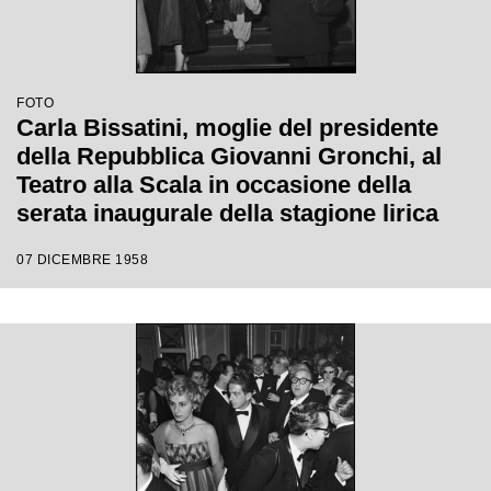
FOTO
Carla Bissatini, moglie del presidente
della Repubblica Giovanni Gronchi, al
Teatro alla Scala in occasione della
serata inaugurale della stagione lirica
1958-1959 con l'opera "Turandot", di
07 DICEMBRE 1958
Giacomo Puccini, diretta da Antonino
Votto con la regia di Margherita
Wallmann