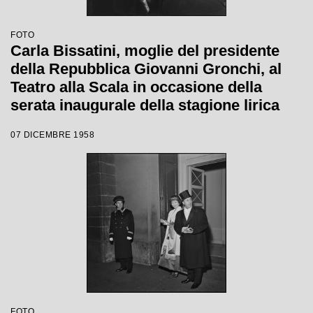
FOTO
Carla Bissatini, moglie del presidente
della Repubblica Giovanni Gronchi, al
Teatro alla Scala in occasione della
serata inaugurale della stagione lirica
1958-1959 con l'opera "Turandot", di
07 DICEMBRE 1958
Giacomo Puccini, diretta da Antonino
Votto con la regia di Margherita
Wallmann
FOTO