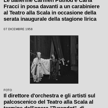
Le ballerine Carmen Puthod e Carla
Fracci in posa davanti a un carabiniere
al Teatro alla Scala in occasione della
serata inaugurale della stagione lirica
1958-1959 con l'opera "Turandot" di
07 DICEMBRE 1958
Giacomo Puccini, diretta da Antonino
Votto con la regia di Margherita
Walmann
FOTO
Il direttore d'orchestra e gli artisti sul
palcoscenico del Teatro alla Scala al