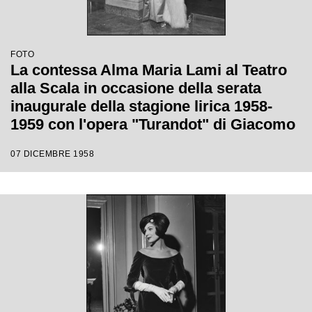
FOTO
La contessa Alma Maria Lami al Teatro
alla Scala in occasione della serata
inaugurale della stagione lirica 1958-
1959 con l'opera "Turandot" di Giacomo
Puccini, diretta da Antonino Votto con la
07 DICEMBRE 1958
regia di Margherita Walmann