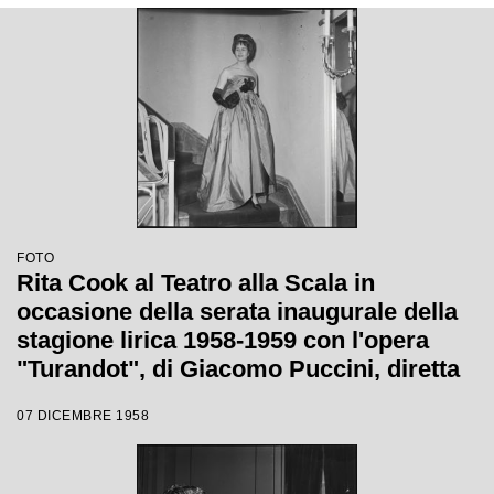
FOTO
Rita Cook al Teatro alla Scala in
occasione della serata inaugurale della
stagione lirica 1958-1959 con l'opera
"Turandot", di Giacomo Puccini, diretta
da Antonino Votto con la regia di
07 DICEMBRE 1958
Margherita Wallmann