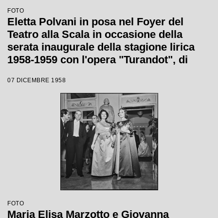
FOTO
Eletta Polvani in posa nel Foyer del
Teatro alla Scala in occasione della
serata inaugurale della stagione lirica
1958-1959 con l'opera "Turandot", di
Giacomo Puccini, diretta da Antonino
07 DICEMBRE 1958
Votto con la regia di Margherita
Wallmann
FOTO
Maria Elisa Marzotto e Giovanna