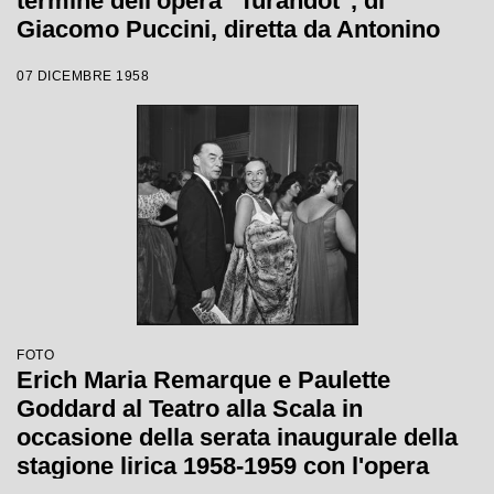
termine dell'opera "Turandot", di
Giacomo Puccini, diretta da Antonino
Votto con la regia di Margherita
07 DICEMBRE 1958
Wallmann, che inaugura la stagione
lirica 1958-1959
FOTO
Erich Maria Remarque e Paulette
Goddard al Teatro alla Scala in
occasione della serata inaugurale della
stagione lirica 1958-1959 con l'opera