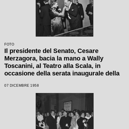
FOTO
Il presidente del Senato, Cesare
Merzagora, bacia la mano a Wally
Toscanini, al Teatro alla Scala, in
occasione della serata inaugurale della
stagione lirica 1958-1959 con l'opera
07 DICEMBRE 1958
"Turandot" di Giacomo Puccini, diretta
da Antonino Votto con la regia di
Margherita Walmann