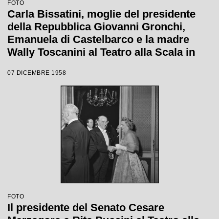
FOTO
Carla Bissatini, moglie del presidente
della Repubblica Giovanni Gronchi,
Emanuela di Castelbarco e la madre
Wally Toscanini al Teatro alla Scala in
occasione della serata inaugurale della
07 DICEMBRE 1958
stagione lirica 1958-1959 con l'opera
"Turandot", di Giacomo Puccini, diretta
da Antonino Votto con la regia di
Margherita Wallmann
FOTO
Il presidente del Senato Cesare