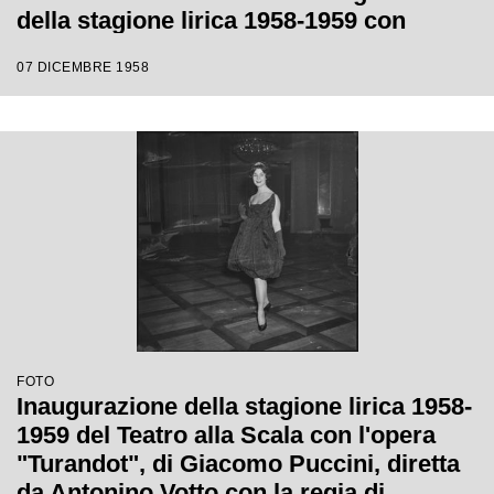
della stagione lirica 1958-1959 con
l'opera "Turandot", di Giacomo Puccini,
07 DICEMBRE 1958
diretta da Antonino Votto con la regia di
Margherita Wallmann
FOTO
Inaugurazione della stagione lirica 1958-
1959 del Teatro alla Scala con l'opera
"Turandot", di Giacomo Puccini, diretta
da Antonino Votto con la regia di