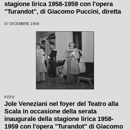
stagione lirica 1958-1959 con l'opera
"Turandot", di Giacomo Puccini, diretta
da Antonino Votto con la regia di
07 DICEMBRE 1958
Margherita Wallmann
FOTO
Jole Veneziani nel foyer del Teatro alla
Scala in occasione della serata
inaugurale della stagione lirica 1958-
1959 con l'opera "Turandot" di Giacomo