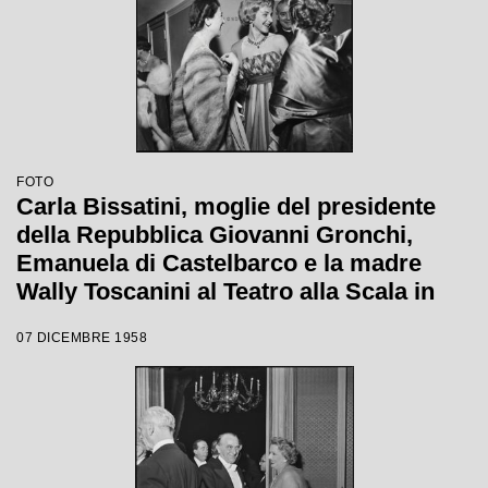
FOTO
Carla Bissatini, moglie del presidente
della Repubblica Giovanni Gronchi,
Emanuela di Castelbarco e la madre
Wally Toscanini al Teatro alla Scala in
occasione della serata inaugurale della
07 DICEMBRE 1958
stagione lirica 1958-1959 con l'opera
"Turandot", di Giacomo Puccini, diretta
da Antonino Votto con la regia di
Margherita Wallmann