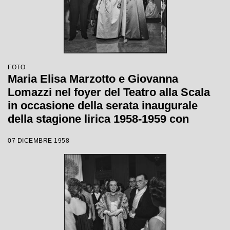
FOTO
Maria Elisa Marzotto e Giovanna
Lomazzi nel foyer del Teatro alla Scala
in occasione della serata inaugurale
della stagione lirica 1958-1959 con
l'opera "Turandot", di Giacomo Puccini,
07 DICEMBRE 1958
diretta da Antonino Votto con la regia di
Margherita Wallmann