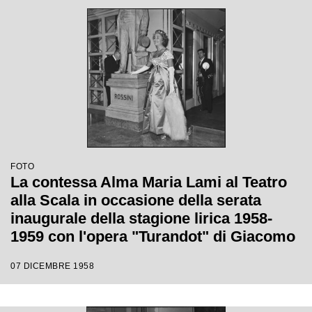
FOTO
La contessa Alma Maria Lami al Teatro
alla Scala in occasione della serata
inaugurale della stagione lirica 1958-
1959 con l'opera "Turandot" di Giacomo
Puccini, diretta da Antonino Votto con la
07 DICEMBRE 1958
regia di Margherita Walmann