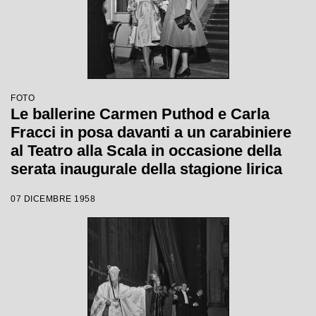
FOTO
Le ballerine Carmen Puthod e Carla
Fracci in posa davanti a un carabiniere
al Teatro alla Scala in occasione della
serata inaugurale della stagione lirica
1958-1959 con l'opera "Turandot" di
07 DICEMBRE 1958
Giacomo Puccini, diretta da Antonino
Votto con la regia di Margherita
Walmann