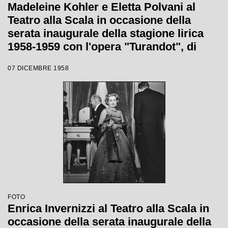
Madeleine Kohler e Eletta Polvani al
Teatro alla Scala in occasione della
serata inaugurale della stagione lirica
1958-1959 con l'opera "Turandot", di
Giacomo Puccini, diretta da Antonino
07 DICEMBRE 1958
Votto con la regia di Margherita
Wallmann
FOTO
Enrica Invernizzi al Teatro alla Scala in
occasione della serata inaugurale della