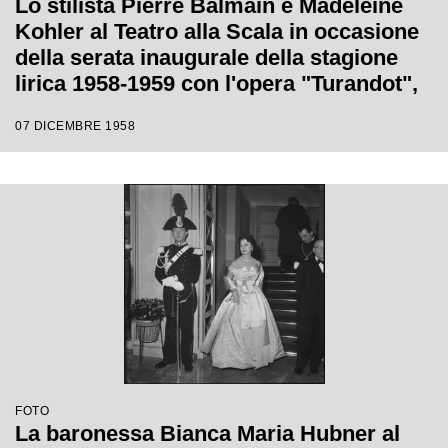
Lo stilista Pierre Balmain e Madeleine
Kohler al Teatro alla Scala in occasione
della serata inaugurale della stagione
lirica 1958-1959 con l'opera "Turandot",
di Giacomo Puccini, diretta da Antonino
07 DICEMBRE 1958
Votto con la regia di Margherita
Wallmann
FOTO
La baronessa Bianca Maria Hubner al