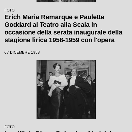
FOTO
Erich Maria Remarque e Paulette
Goddard al Teatro alla Scala in
occasione della serata inaugurale della
stagione lirica 1958-1959 con l'opera
"Turandot" di Giacomo Puccini, diretta
07 DICEMBRE 1958
da Antonino Votto, con la regia di
Margherita Wallmann
FOTO