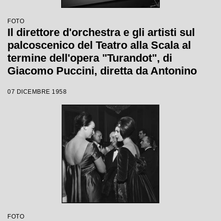
FOTO
Il direttore d'orchestra e gli artisti sul
palcoscenico del Teatro alla Scala al
termine dell'opera "Turandot", di
Giacomo Puccini, diretta da Antonino
Votto con la regia di Margherita
07 DICEMBRE 1958
Wallmann, che inaugura la stagione
lirica 1958-1959
FOTO