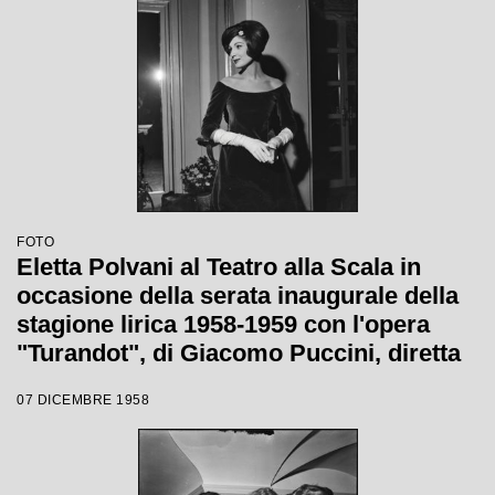
FOTO
Eletta Polvani al Teatro alla Scala in
occasione della serata inaugurale della
stagione lirica 1958-1959 con l'opera
"Turandot", di Giacomo Puccini, diretta
da Antonino Votto con la regia di
07 DICEMBRE 1958
Margherita Wallmann