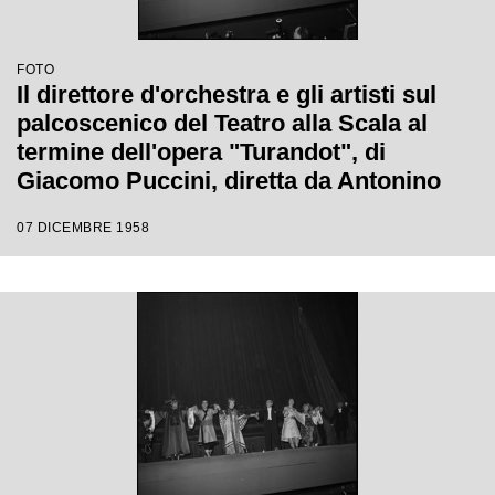
FOTO
Il direttore d'orchestra e gli artisti sul
palcoscenico del Teatro alla Scala al
termine dell'opera "Turandot", di
Giacomo Puccini, diretta da Antonino
Votto con la regia di Margherita
07 DICEMBRE 1958
Wallmann, che inaugura la stagione
lirica 1958-1959