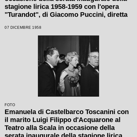
stagione lirica 1958-1959 con l'opera
"Turandot", di Giacomo Puccini, diretta
da Antonino Votto con la regia di
07 DICEMBRE 1958
Margherita Wallmann
FOTO
Emanuela di Castelbarco Toscanini con
il marito Luigi Filippo d'Acquarone al
Teatro alla Scala in occasione della
serata inaugurale della stagione lirica