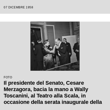
Puccini, diretta da Antonino Votto con la
07 DICEMBRE 1958
regia di Margherita Walmann
FOTO
Il presidente del Senato, Cesare
Merzagora, bacia la mano a Wally
Toscanini, al Teatro alla Scala, in
occasione della serata inaugurale della
stagione lirica 1958-1959 con l'opera