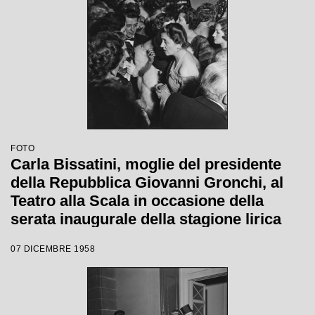
FOTO
Carla Bissatini, moglie del presidente
della Repubblica Giovanni Gronchi, al
Teatro alla Scala in occasione della
serata inaugurale della stagione lirica
1958-1959 con l'opera "Turandot", di
07 DICEMBRE 1958
Giacomo Puccini, diretta da Antonino
Votto con la regia di Margherita
Wallmann