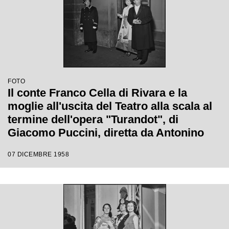
FOTO
Il conte Franco Cella di Rivara e la
moglie all'uscita del Teatro alla scala al
termine dell'opera "Turandot", di
Giacomo Puccini, diretta da Antonino
Votto con la regia di Margherita
07 DICEMBRE 1958
Wallmann, che inaugura la stagione
lirica 1958-1959