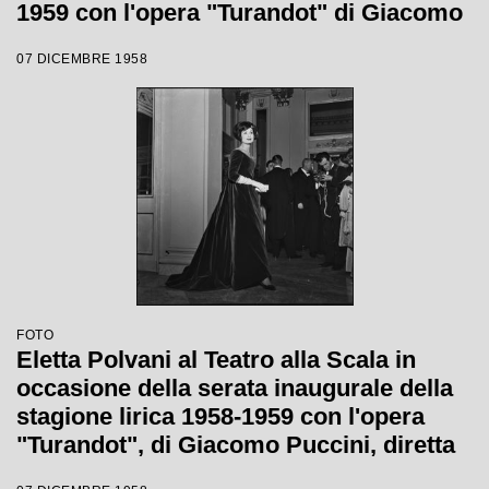
1959 con l'opera "Turandot" di Giacomo
Puccini, diretta da Antonino Votto con la
07 DICEMBRE 1958
regia di Margherita Walmann
FOTO
Eletta Polvani al Teatro alla Scala in
occasione della serata inaugurale della
stagione lirica 1958-1959 con l'opera
"Turandot", di Giacomo Puccini, diretta
da Antonino Votto con la regia di