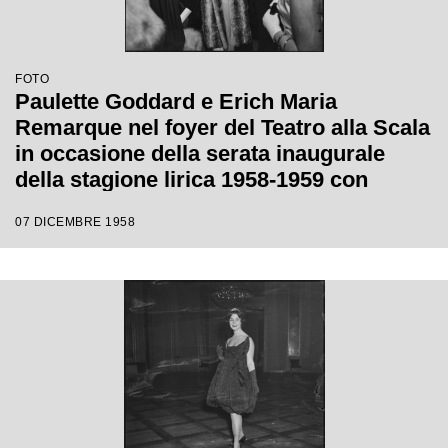
FOTO
Paulette Goddard e Erich Maria
Remarque nel foyer del Teatro alla Scala
in occasione della serata inaugurale
della stagione lirica 1958-1959 con
l'opera "Turandot", di Giacomo Puccini,
07 DICEMBRE 1958
diretta da Antonino Votto con la regia di
Margherita Wallmann