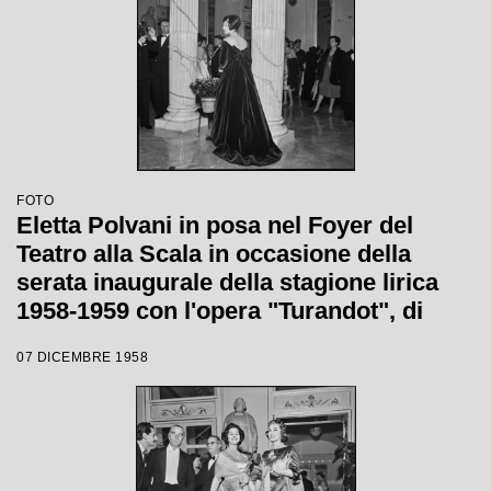
FOTO
Eletta Polvani in posa nel Foyer del
Teatro alla Scala in occasione della
serata inaugurale della stagione lirica
1958-1959 con l'opera "Turandot", di
Giacomo Puccini, diretta da Antonino
07 DICEMBRE 1958
Votto con la regia di Margherita
Wallmann