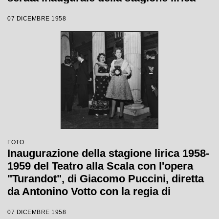
1958-1959 con l'opera "Turandot", di
07 DICEMBRE 1958
Giacomo Puccini, diretta da Antonino
Votto con la regia di Margherita
Wallmann
FOTO
Inaugurazione della stagione lirica 1958-
1959 del Teatro alla Scala con l'opera
"Turandot", di Giacomo Puccini, diretta
da Antonino Votto con la regia di
Margherita Wallmann
07 DICEMBRE 1958