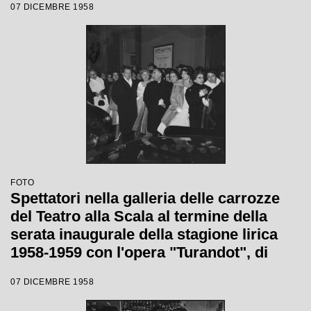
07 DICEMBRE 1958
"Turandot" di Giacomo Puccini, diretta
da Antonino Votto con la regia di
Margherita Walmann
FOTO
Spettatori nella galleria delle carrozze
del Teatro alla Scala al termine della
serata inaugurale della stagione lirica
1958-1959 con l'opera "Turandot", di
Giacomo Puccini, diretta da Antonino
07 DICEMBRE 1958
Votto con la regia di Margherita
Wallmann