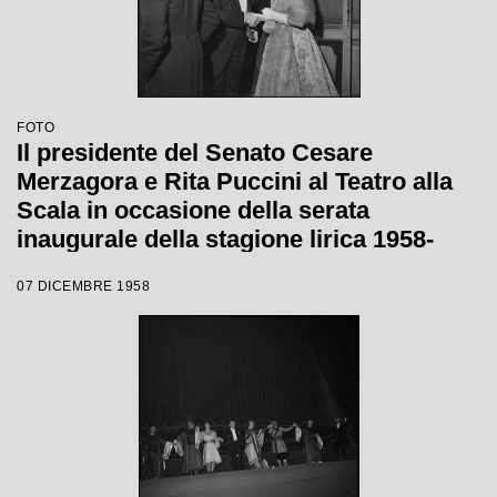
FOTO
Il presidente del Senato Cesare
Merzagora e Rita Puccini al Teatro alla
Scala in occasione della serata
inaugurale della stagione lirica 1958-
1959 con l'opera "Turandot", di Giacomo
07 DICEMBRE 1958
Puccini, diretta da Antonino Votto con la
regia di Margherita Wallmann