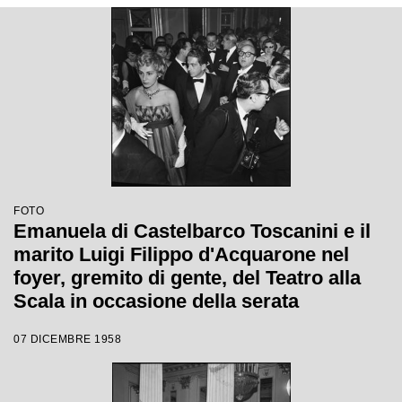
Wallmann
FOTO
Emanuela di Castelbarco Toscanini e il
marito Luigi Filippo d'Acquarone nel
foyer, gremito di gente, del Teatro alla
Scala in occasione della serata
inaugurale della stagione lirica 1958-
07 DICEMBRE 1958
1959 con l'opera "Turandot", di Giacomo
Puccini, diretta da Antonino Votto con la
regia di Margherita Wallmann