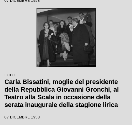
07 DICEMBRE 1958
Margherita Wallmann
FOTO
Carla Bissatini, moglie del presidente
della Repubblica Giovanni Gronchi, al
Teatro alla Scala in occasione della
serata inaugurale della stagione lirica
1958-1959 con l'opera "Turandot", di
07 DICEMBRE 1958
Giacomo Puccini, diretta da Antonino
Votto con la regia di Margherita