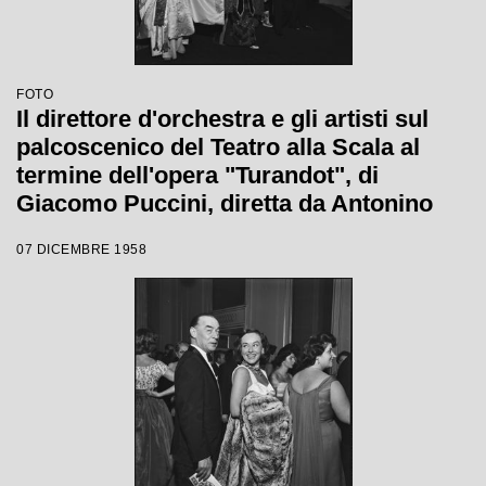
FOTO
Il direttore d'orchestra e gli artisti sul
palcoscenico del Teatro alla Scala al
termine dell'opera "Turandot", di
Giacomo Puccini, diretta da Antonino
Votto con la regia di Margherita
07 DICEMBRE 1958
Wallmann, che inaugura la stagione
lirica 1958-1959