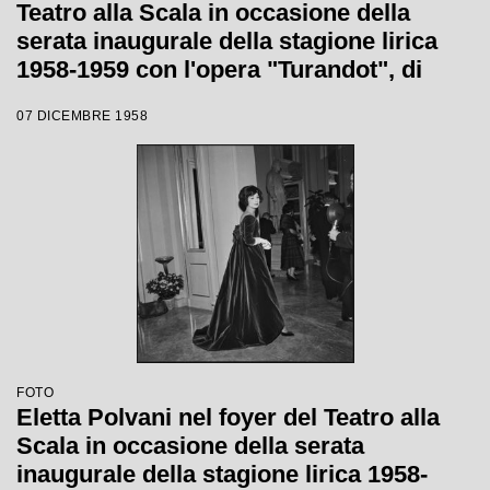
Teatro alla Scala in occasione della
serata inaugurale della stagione lirica
1958-1959 con l'opera "Turandot", di
Giacomo Puccini, diretta da Antonino
07 DICEMBRE 1958
Votto con la regia di Margherita
Wallmann
FOTO
Eletta Polvani nel foyer del Teatro alla
Scala in occasione della serata
inaugurale della stagione lirica 1958-