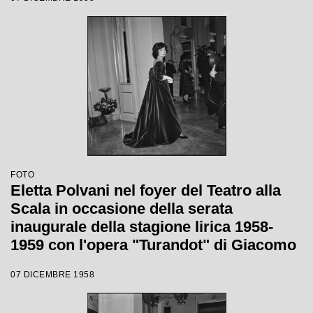
Votto con la regia di Margherita
Wallmann
FOTO
Eletta Polvani nel foyer del Teatro alla
Scala in occasione della serata
inaugurale della stagione lirica 1958-
1959 con l'opera "Turandot" di Giacomo
Puccini, diretta da Antonino Votto con la
07 DICEMBRE 1958
regia di Margherita Walmann