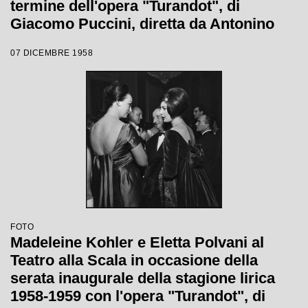
termine dell'opera "Turandot", di
Giacomo Puccini, diretta da Antonino
Votto con la regia di Margherita
07 DICEMBRE 1958
Wallmann, che inaugura la stagione
lirica 1958-1959
FOTO
Madeleine Kohler e Eletta Polvani al
Teatro alla Scala in occasione della
serata inaugurale della stagione lirica
1958-1959 con l'opera "Turandot", di