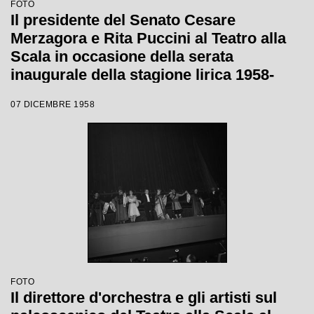
FOTO
Il presidente del Senato Cesare
Merzagora e Rita Puccini al Teatro alla
Scala in occasione della serata
inaugurale della stagione lirica 1958-
1959 con l'opera "Turandot", di Giacomo
07 DICEMBRE 1958
Puccini, diretta da Antonino Votto con la
regia di Margherita Wallmann
FOTO
Il direttore d'orchestra e gli artisti sul