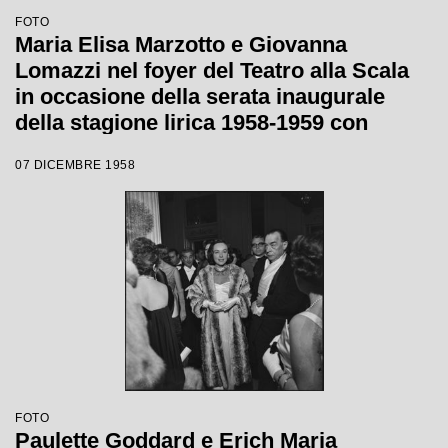
FOTO
Maria Elisa Marzotto e Giovanna
Lomazzi nel foyer del Teatro alla Scala
in occasione della serata inaugurale
della stagione lirica 1958-1959 con
l'opera "Turandot", di Giacomo Puccini,
07 DICEMBRE 1958
diretta da Antonino Votto con la regia di
Margherita Wallmann
FOTO
Paulette Goddard e Erich Maria