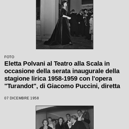
FOTO
Eletta Polvani al Teatro alla Scala in
occasione della serata inaugurale della
stagione lirica 1958-1959 con l'opera
"Turandot", di Giacomo Puccini, diretta
da Antonino Votto con la regia di
07 DICEMBRE 1958
Margherita Wallmann