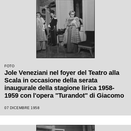
FOTO
Jole Veneziani nel foyer del Teatro alla
Scala in occasione della serata
inaugurale della stagione lirica 1958-
1959 con l'opera "Turandot" di Giacomo
Puccini, diretta da Antonino Votto con la
07 DICEMBRE 1958
regia di Margherita Walmann