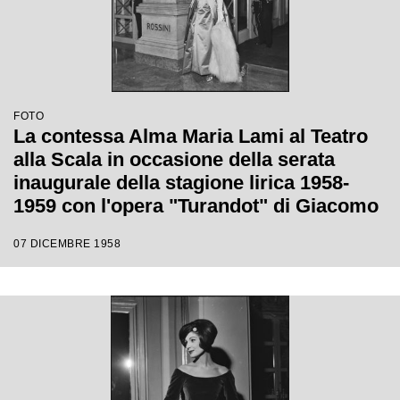
FOTO
La contessa Alma Maria Lami al Teatro
alla Scala in occasione della serata
inaugurale della stagione lirica 1958-
1959 con l'opera "Turandot" di Giacomo
Puccini, diretta da Antonino Votto con la
07 DICEMBRE 1958
regia di Margherita Walmann