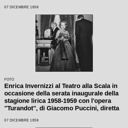
Giacomo Puccini, diretta da Antonino
07 DICEMBRE 1958
Votto con la regia di Margherita
Wallmann
FOTO
Enrica Invernizzi al Teatro alla Scala in
occasione della serata inaugurale della
stagione lirica 1958-1959 con l'opera
"Turandot", di Giacomo Puccini, diretta
da Antonino Votto con la regia di
07 DICEMBRE 1958
Margherita Wallmann