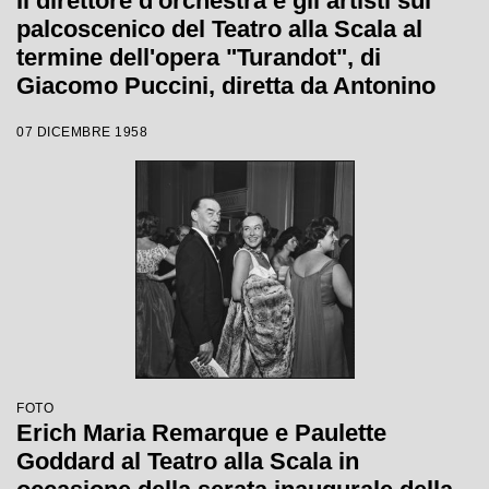
Il direttore d'orchestra e gli artisti sul
palcoscenico del Teatro alla Scala al
termine dell'opera "Turandot", di
Giacomo Puccini, diretta da Antonino
Votto con la regia di Margherita
07 DICEMBRE 1958
Wallmann, che inaugura la stagione
lirica 1958-1959
FOTO
Erich Maria Remarque e Paulette
Goddard al Teatro alla Scala in