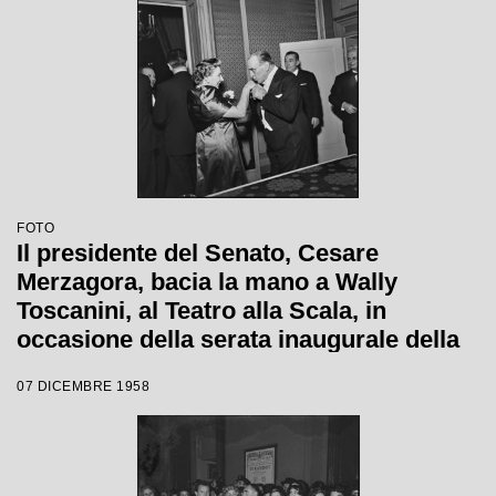
FOTO
Il presidente del Senato, Cesare
Merzagora, bacia la mano a Wally
Toscanini, al Teatro alla Scala, in
occasione della serata inaugurale della
stagione lirica 1958-1959 con l'opera
07 DICEMBRE 1958
"Turandot" di Giacomo Puccini, diretta
da Antonino Votto con la regia di
Margherita Walmann