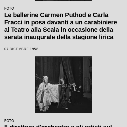
FOTO
Le ballerine Carmen Puthod e Carla
Fracci in posa davanti a un carabiniere
al Teatro alla Scala in occasione della
serata inaugurale della stagione lirica
1958-1959 con l'opera "Turandot" di
07 DICEMBRE 1958
Giacomo Puccini, diretta da Antonino
Votto con la regia di Margherita
Walmann
FOTO