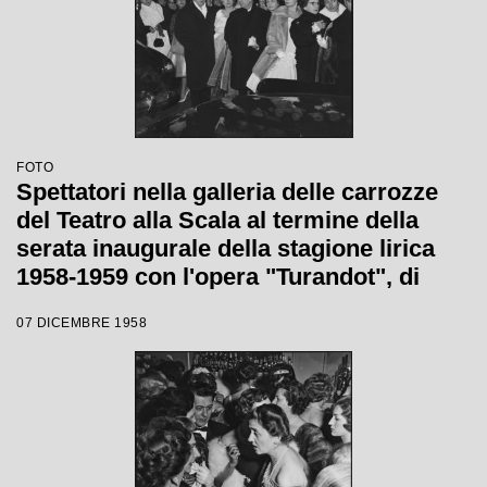
FOTO
Spettatori nella galleria delle carrozze
del Teatro alla Scala al termine della
serata inaugurale della stagione lirica
1958-1959 con l'opera "Turandot", di
Giacomo Puccini, diretta da Antonino
07 DICEMBRE 1958
Votto con la regia di Margherita
Wallmann