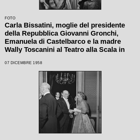
FOTO
Carla Bissatini, moglie del presidente
della Repubblica Giovanni Gronchi,
Emanuela di Castelbarco e la madre
Wally Toscanini al Teatro alla Scala in
occasione della serata inaugurale della
07 DICEMBRE 1958
stagione lirica 1958-1959 con l'opera
"Turandot", di Giacomo Puccini, diretta
da Antonino Votto con la regia di
Margherita Wallmann