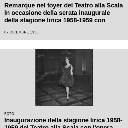
Remarque nel foyer del Teatro alla Scala
in occasione della serata inaugurale
della stagione lirica 1958-1959 con
l'opera "Turandot", di Giacomo Puccini,
07 DICEMBRE 1958
diretta da Antonino Votto con la regia di
Margherita Wallmann
FOTO
Inaugurazione della stagione lirica 1958-
1959 del Teatro alla Scala con l'opera