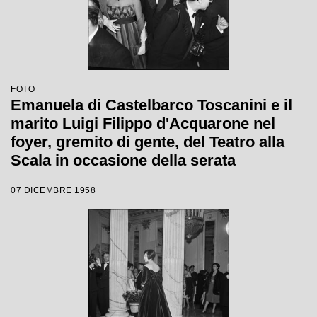
FOTO
Emanuela di Castelbarco Toscanini e il
marito Luigi Filippo d'Acquarone nel
foyer, gremito di gente, del Teatro alla
Scala in occasione della serata
inaugurale della stagione lirica 1958-
07 DICEMBRE 1958
1959 con l'opera "Turandot", di Giacomo
Puccini, diretta da Antonino Votto con la
regia di Margherita Wallmann