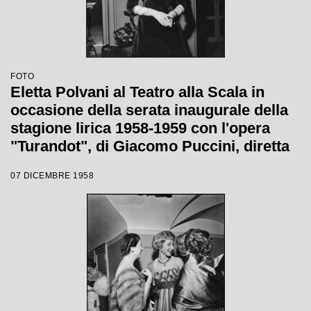
FOTO
Eletta Polvani al Teatro alla Scala in
occasione della serata inaugurale della
stagione lirica 1958-1959 con l'opera
"Turandot", di Giacomo Puccini, diretta
da Antonino Votto con la regia di
07 DICEMBRE 1958
Margherita Wallmann