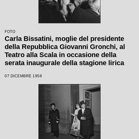
FOTO
Carla Bissatini, moglie del presidente
della Repubblica Giovanni Gronchi, al
Teatro alla Scala in occasione della
serata inaugurale della stagione lirica
1958-1959 con l'opera "Turandot", di
07 DICEMBRE 1958
Giacomo Puccini, diretta da Antonino
Votto con la regia di Margherita
Wallmann