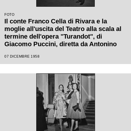
FOTO
Il conte Franco Cella di Rivara e la
moglie all'uscita del Teatro alla scala al
termine dell'opera "Turandot", di
Giacomo Puccini, diretta da Antonino
Votto con la regia di Margherita
07 DICEMBRE 1958
Wallmann, che inaugura la stagione
lirica 1958-1959