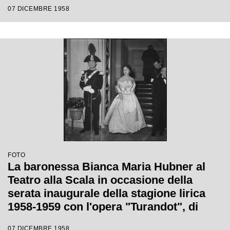
di Giacomo Puccini, diretta da Antonino
07 DICEMBRE 1958
Votto con la regia di Margherita
Wallmann
FOTO
La baronessa Bianca Maria Hubner al
Teatro alla Scala in occasione della
serata inaugurale della stagione lirica
1958-1959 con l'opera "Turandot", di
Giacomo Puccini, diretta da Antonino
07 DICEMBRE 1958