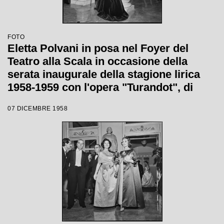
FOTO
Eletta Polvani in posa nel Foyer del
Teatro alla Scala in occasione della
serata inaugurale della stagione lirica
1958-1959 con l'opera "Turandot", di
Giacomo Puccini, diretta da Antonino
07 DICEMBRE 1958
Votto con la regia di Margherita
Wallmann