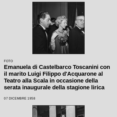
FOTO
Emanuela di Castelbarco Toscanini con
il marito Luigi Filippo d'Acquarone al
Teatro alla Scala in occasione della
serata inaugurale della stagione lirica
1958-1959 con l'opera "Turandot", di
07 DICEMBRE 1958
Giacomo Puccini, diretta da Antonino
Votto con la regia di Margherita
Wallmann