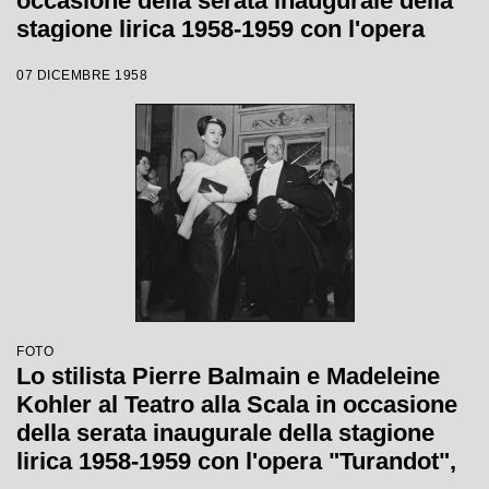
occasione della serata inaugurale della
stagione lirica 1958-1959 con l'opera
"Turandot" di Giacomo Puccini, diretta
07 DICEMBRE 1958
da Antonino Votto, con la regia di
Margherita Wallmann
FOTO
Lo stilista Pierre Balmain e Madeleine
Kohler al Teatro alla Scala in occasione
della serata inaugurale della stagione
lirica 1958-1959 con l'opera "Turandot",