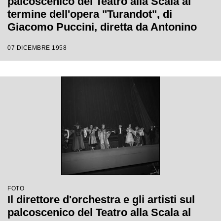
palcoscenico del Teatro alla Scala al
termine dell'opera "Turandot", di
Giacomo Puccini, diretta da Antonino
Votto con la regia di Margherita
07 DICEMBRE 1958
Wallmann, che inaugura la stagione
lirica 1958-1959
FOTO
Il direttore d'orchestra e gli artisti sul
palcoscenico del Teatro alla Scala al