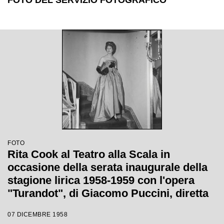
FOTO DEL SERVIZIO FOTOGRAFICO
FOTO
Rita Cook al Teatro alla Scala in
occasione della serata inaugurale della
stagione lirica 1958-1959 con l'opera
"Turandot", di Giacomo Puccini, diretta
da Antonino Votto con la regia di
07 DICEMBRE 1958
Margherita Wallmann