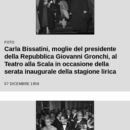
FOTO
Carla Bissatini, moglie del presidente
della Repubblica Giovanni Gronchi, al
Teatro alla Scala in occasione della
serata inaugurale della stagione lirica
1958-1959 con l'opera "Turandot", di
07 DICEMBRE 1958
Giacomo Puccini, diretta da Antonino
Votto con la regia di Margherita
Wallmann