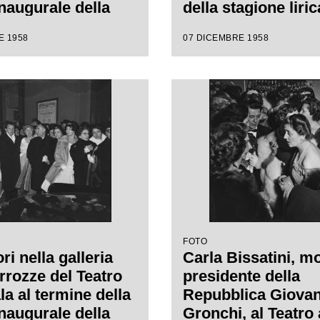
inaugurale della
della stagione liri
e lirica 1958-1959
1959 con l'opera
E 1958
07 DICEMBRE 1958
pera "Turandot", di
"Turandot", di Gi
 Puccini, diretta
Puccini, diretta da
nino Votto con la
Antonino Votto con
i Margherita
regia di Margherit
nn
Wallmann
FOTO
ri nella galleria
Carla Bissatini, mo
rrozze del Teatro
presidente della
la al termine della
Repubblica Giovan
inaugurale della
Gronchi, al Teatro 