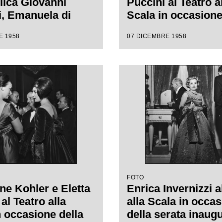
ica Giovanni
Puccini al Teatro a
, Emanuela di
Scala in occasione
arco e la madre
serata inaugurale 
E 1958
07 DICEMBRE 1958
oscanini al Teatro
stagione lirica 19
ala in occasione
con l'opera "Turand
erata inaugurale
Giacomo Puccini, d
agione lirica 1958-
da Antonino Votto 
n l'opera
regia di Margherit
ot", di Giacomo
Wallmann
 diretta da
o Votto con la
i Margherita
nn
FOTO
ne Kohler e Eletta
Enrica Invernizzi a
al Teatro alla
alla Scala in occa
n occasione della
della serata inaug