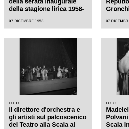
della serata inaugurale
Repubbl
della stagione lirica 1958-
Gronchi
1959 con l'opera
Castelb
07 DICEMBRE 1958
07 DICEMBR
"Turandot", di Giacomo
Wally T
Puccini, diretta da
alla Sc
Antonino Votto con la
della s
regia di Margherita
della st
Wallmann
1959 co
"Turand
Puccini,
Antonin
regia d
Wallma
FOTO
FOTO
Il direttore d'orchestra e
Madelei
gli artisti sul palcoscenico
Polvani 
del Teatro alla Scala al
Scala i