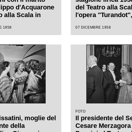
ilippo d'Acquarone
del Teatro alla Sca
o alla Scala in
l'opera "Turandot",
ne della serata
Giacomo Puccini, d
E 1958
07 DICEMBRE 1958
ale della stagione
da Antonino Votto 
1958-1959 con
regia di Margherit
"Turandot", di
Wallmann
 Puccini, diretta
nino Votto con la
i Margherita
nn
FOTO
ssatini, moglie del
Il presidente del S
nte della
Cesare Merzagora 