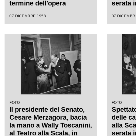
termine dell'opera
serata 
"Turandot", di Giacomo
stagion
07 DICEMBRE 1958
07 DICEMBR
Puccini, diretta da
con l'o
Antonino Votto con la
Giacomo
regia di Margherita
da Anto
Wallmann, che inaugura la
regia d
stagione lirica 1958-1959
Wallma
FOTO
FOTO
Il presidente del Senato,
Spettato
Cesare Merzagora, bacia
delle ca
la mano a Wally Toscanini,
alla Sca
al Teatro alla Scala, in
serata 