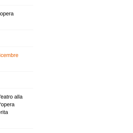
 opera
dicembre
Teatro alla
l'opera
rita