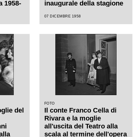
ca 1958-
inaugurale della stagione
lirica 1958-1959 con
07 DICEMBRE 1958
acomo
l'opera "Turandot" di
Giacomo Puccini, diretta
 la
da Antonino Votto con la
a
regia di Margherita
Walmann
FOTO
glie del
Il conte Franco Cella di
Rivara e la moglie
ni
all'uscita del Teatro alla
alla
scala al termine dell'opera