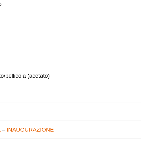
o
to/pellicola (acetato)
A
–
INAUGURAZIONE