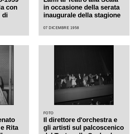
la con
in occasione della serata
 di
inaugurale della stagione
iretta
lirica 1958-1959 con
07 DICEMBRE 1958
con la
l'opera "Turandot" di
a
Giacomo Puccini, diretta
da Antonino Votto con la
regia di Margherita
Walmann
FOTO
enato
Il direttore d'orchestra e
e Rita
gli artisti sul palcoscenico