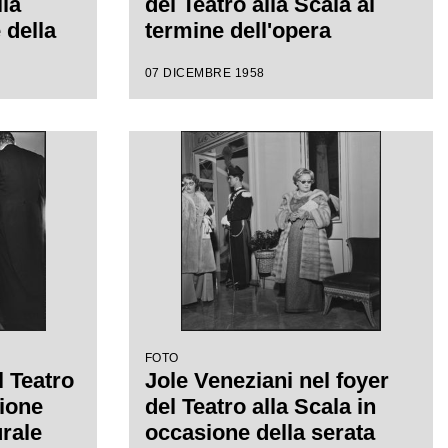
lla
del Teatro alla Scala al
 della
termine dell'opera
della
"Turandot", di Giacomo
07 DICEMBRE 1958
58-1959
Puccini, diretta da
ot", di
Antonino Votto con la
iretta
regia di Margherita
con la
Wallmann, che inaugura la
a
stagione lirica 1958-1959
FOTO
l Teatro
Jole Veneziani nel foyer
sione
del Teatro alla Scala in
urale
occasione della serata