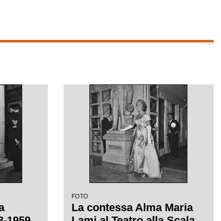
FOTO
a
La contessa Alma Maria
58-1959
Lami al Teatro alla Scala