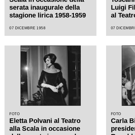
serata inaugurale della
Luigi F
stagione lirica 1958-1959
al Teatr
con l'opera "Turandot", di
occasio
07 DICEMBRE 1958
07 DICEMBR
Giacomo Puccini, diretta
inaugur
da Antonino Votto con la
lirica 
regia di Margherita
l'opera 
Wallmann
Giacomo
da Anto
regia d
Wallma
FOTO
FOTO
Eletta Polvani al Teatro
Carla Bi
alla Scala in occasione
preside