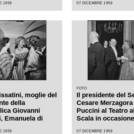
E 1958
07 DICEMBRE 1958
ale della stagione
da Antonino Votto 
1958-1959 con
regia di Margherit
"Turandot", di
Wallmann
 Puccini, diretta
nino Votto con la
i Margherita
nn
FOTO
ssatini, moglie del
Il presidente del S
nte della
Cesare Merzagora 
ica Giovanni
Puccini al Teatro a
, Emanuela di
Scala in occasione
arco e la madre
serata inaugurale 
E 1958
07 DICEMBRE 1958
oscanini al Teatro
stagione lirica 19