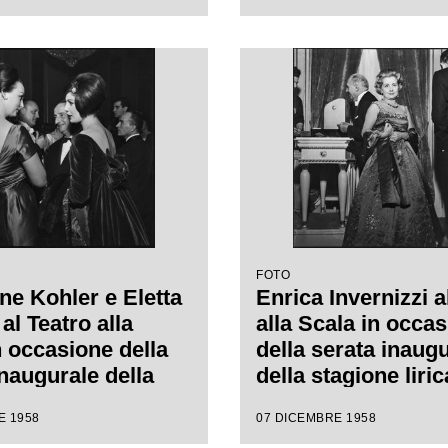
ala in occasione
con l'opera "Turand
erata inaugurale
Giacomo Puccini, d
agione lirica 1958-
da Antonino Votto 
n l'opera
regia di Margherit
ot", di Giacomo
Wallmann
 diretta da
o Votto con la
i Margherita
nn
FOTO
ne Kohler e Eletta
Enrica Invernizzi a
al Teatro alla
alla Scala in occa
n occasione della
della serata inaug
inaugurale della
della stagione liri
e lirica 1958-1959
1959 con l'opera
E 1958
07 DICEMBRE 1958
pera "Turandot", di
"Turandot", di Gi