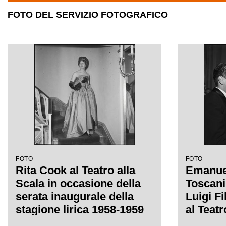
FOTO DEL SERVIZIO FOTOGRAFICO
FOTO
FOTO
Rita Cook al Teatro alla
Emanuel
Scala in occasione della
Toscani
serata inaugurale della
Luigi F
stagione lirica 1958-1959
al Teatr
con l'opera "Turandot", di
occasio