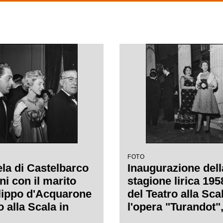
FOTO
a di Castelbarco
Inaugurazione dell
ni con il marito
stagione lirica 19
ilippo d'Acquarone
del Teatro alla Sca
o alla Scala in
l'opera "Turandot",
ne della serata
Giacomo Puccini, d