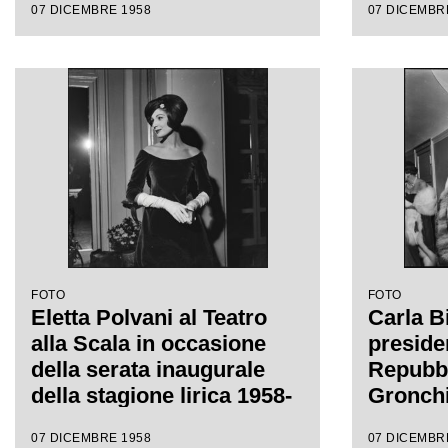
07 DICEMBRE 1958
07 DICEMBR
Giacomo Puccini, diretta
inaugur
da Antonino Votto con la
lirica 
regia di Margherita
l'opera 
Wallmann
Giacomo
da Anto
regia d
Wallma
FOTO
FOTO
Eletta Polvani al Teatro
Carla Bi
alla Scala in occasione
preside
della serata inaugurale
Repubbl
della stagione lirica 1958-
Gronchi
1959 con l'opera
Castelb
07 DICEMBRE 1958
07 DICEMBR
"Turandot", di Giacomo
Wally T