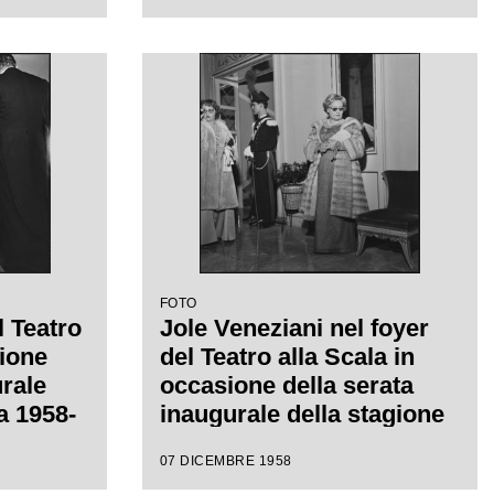
ot", di
Antonino Votto con la
iretta
regia di Margherita
con la
Wallmann, che inaugura la
a
stagione lirica 1958-1959
FOTO
l Teatro
Jole Veneziani nel foyer
sione
del Teatro alla Scala in
urale
occasione della serata
ca 1958-
inaugurale della stagione
lirica 1958-1959 con
07 DICEMBRE 1958
acomo
l'opera "Turandot" di