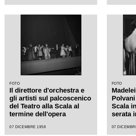
Puccini, diretta da
alla Sc
Antonino Votto con la
della s
regia di Margherita
della st
Wallmann
1959 co
"Turand
Puccini,
Antonin
regia d
Wallma
FOTO
FOTO
Il direttore d'orchestra e
Madelei
gli artisti sul palcoscenico
Polvani 
del Teatro alla Scala al
Scala i
termine dell'opera
serata 
"Turandot", di Giacomo
stagion
07 DICEMBRE 1958
07 DICEMBR
Puccini, diretta da
con l'o