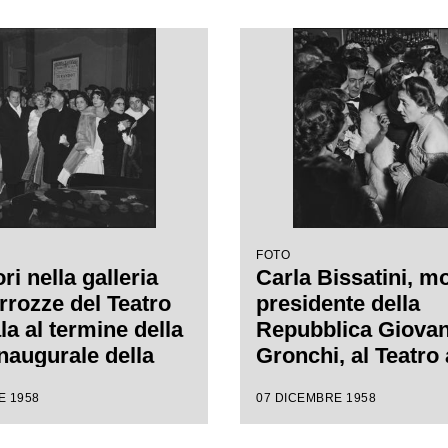
 Puccini, diretta
Puccini, diretta da
nino Votto con la
Antonino Votto con
i Margherita
regia di Margherit
nn
Wallmann
FOTO
ri nella galleria
Carla Bissatini, mo
rrozze del Teatro
presidente della
la al termine della
Repubblica Giovan
inaugurale della
Gronchi, al Teatro 
e lirica 1958-1959
Scala in occasione
E 1958
07 DICEMBRE 1958
pera "Turandot", di
serata inaugurale 
 Puccini, diretta
stagione lirica 19