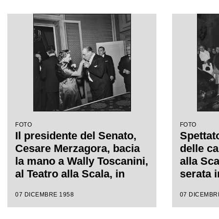
Antonino Votto con la
Giacomo
regia di Margherita
da Anto
Wallmann, che inaugura la
regia d
stagione lirica 1958-1959
Wallma
FOTO
FOTO
Il presidente del Senato,
Spettato
Cesare Merzagora, bacia
delle ca
la mano a Wally Toscanini,
alla Sca
al Teatro alla Scala, in
serata 
occasione della serata
stagion
07 DICEMBRE 1958
07 DICEMBR
inaugurale della stagione
con l'o
lirica 1958-1959 con
Giacomo