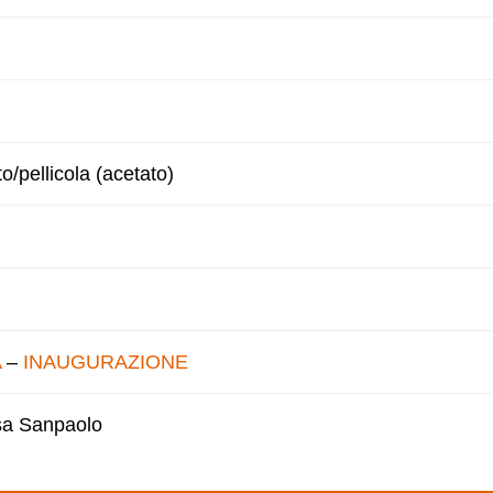
to/pellicola (acetato)
A
–
INAUGURAZIONE
esa Sanpaolo