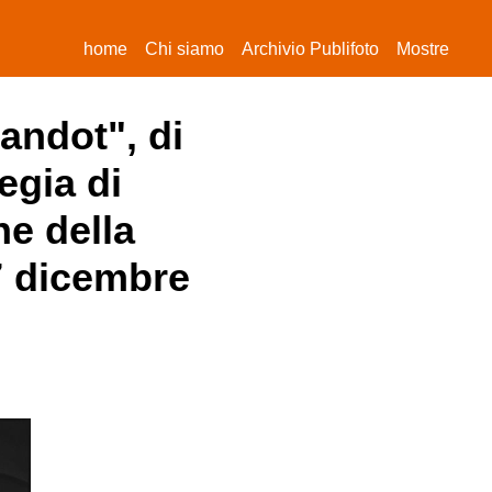
(current)
home
Chi siamo
Archivio Publifoto
Mostre
andot", di
egia di
ne della
07 dicembre