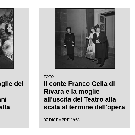
Giacomo Puccini, diretta
 la
da Antonino Votto con la
a
regia di Margherita
Walmann
FOTO
glie del
Il conte Franco Cella di
Rivara e la moglie
ni
all'uscita del Teatro alla
alla
scala al termine dell'opera
 della
"Turandot", di Giacomo
07 DICEMBRE 1958
della
Puccini, diretta da
58-1959
Antonino Votto con la