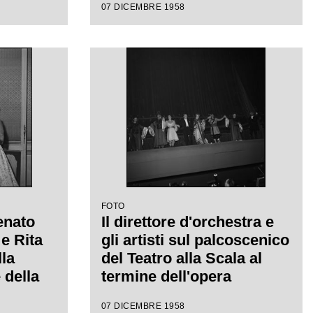
07 DICEMBRE 1958
con la
l'opera "Turandot" di
a
Giacomo Puccini, diretta
da Antonino Votto con la
regia di Margherita
Walmann
FOTO
enato
Il direttore d'orchestra e
e Rita
gli artisti sul palcoscenico
lla
del Teatro alla Scala al
 della
termine dell'opera
della
"Turandot", di Giacomo
07 DICEMBRE 1958
58-1959
Puccini, diretta da