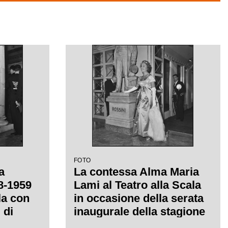
FOTO
a
La contessa Alma Maria
58-1959
Lami al Teatro alla Scala
la con
in occasione della serata
 di
inaugurale della stagione
iretta
lirica 1958-1959 con